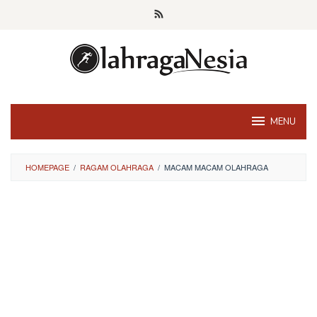
Skip
to
content
MENU
HOMEPAGE
/
RAGAM OLAHRAGA
/
MACAM MACAM OLAHRAGA