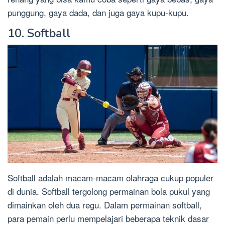
punggung, gaya dada, dan juga gaya kupu-kupu.
10. Softball
Softball adalah macam-macam olahraga cukup populer
di dunia. Softball tergolong permainan bola pukul yang
dimainkan oleh dua regu. Dalam permainan softball,
para pemain perlu mempelajari beberapa teknik dasar