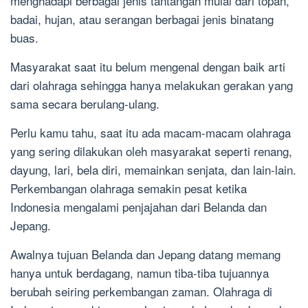
menghadapi berbagai jenis tantangan mulai dari topan,
badai, hujan, atau serangan berbagai jenis binatang
buas.
Masyarakat saat itu belum mengenal dengan baik arti
dari olahraga sehingga hanya melakukan gerakan yang
sama secara berulang-ulang.
Perlu kamu tahu, saat itu ada macam-macam olahraga
yang sering dilakukan oleh masyarakat seperti renang,
dayung, lari, bela diri, memainkan senjata, dan lain-lain.
Perkembangan olahraga semakin pesat ketika
Indonesia mengalami penjajahan dari Belanda dan
Jepang.
Awalnya tujuan Belanda dan Jepang datang memang
hanya untuk berdagang, namun tiba-tiba tujuannya
berubah seiring perkembangan zaman. Olahraga di