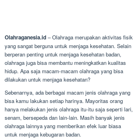
– Olahraga merupakan aktivitas fisik
Olahraganesia.id
yang sangat berguna untuk menjaga kesehatan. Selain
berperan penting untuk menjaga kesehatan badan,
olahraga juga bisa membantu meningkatkan kualitas
hidup. Apa saja macam-macam olahraga yang bisa
dilakukan untuk menjaga kesehatan?
Sebenarnya, ada berbagai macam jenis olahraga yang
bisa kamu lakukan setiap harinya. Mayoritas orang
hanya melakukan jenis olahraga itu-itu saja seperti lari,
senam, bersepeda dan lain-lain. Masih banyak jenis
olahraga lainnya yang memberikan efek luar biasa
untuk menjaga kebugaran badan.