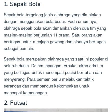
1. Sepak Bola
Sepak bola tergolong jenis olahraga yang dimainkan
dengan menggunakan bola besar. Pada umumnya,
olahraga sepak bola akan dimainkan oleh dua tim yang
masing-masing berjumlah 11 orang. Satu orang akan
bertugas untuk menjaga gawang dan sisanya bertugas
sebagai pemain.
Sepak bola merupakan olahraga yang saat ini populer di
seluruh dunia. Dalam lapangan terbuka, akan ada tim
yang bertugas untuk menempati posisi bertahan dan
menyerang. Para pemain perlu melakukan taktik
serangan dan membangun kekompakan untuk
mencapai kemenangan.
2. Futsal