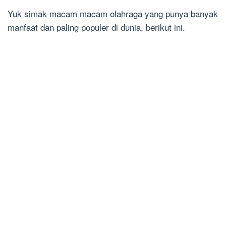
Yuk simak macam macam olahraga yang punya banyak
manfaat dan paling populer di dunia, berikut ini.