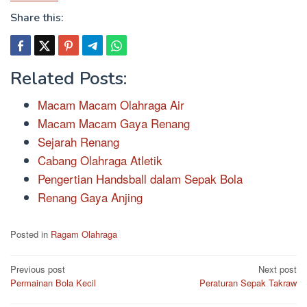
Share this:
Related Posts:
Macam Macam Olahraga Air
Macam Macam Gaya Renang
Sejarah Renang
Cabang Olahraga Atletik
Pengertian Handsball dalam Sepak Bola
Renang Gaya Anjing
Posted in
Ragam Olahraga
Post
Previous post
Next post
Permainan Bola Kecil
Peraturan Sepak Takraw
navigation