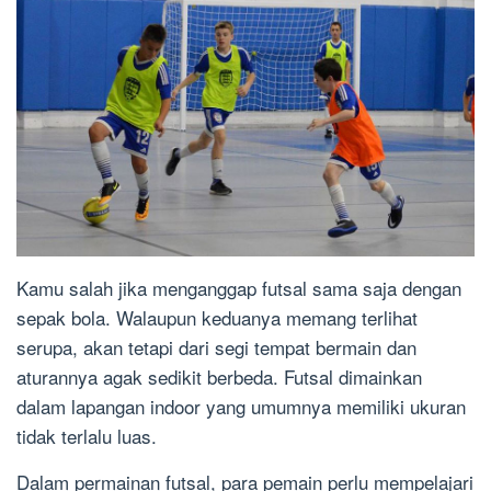
Kamu salah jika menganggap futsal sama saja dengan
sepak bola. Walaupun keduanya memang terlihat
serupa, akan tetapi dari segi tempat bermain dan
aturannya agak sedikit berbeda. Futsal dimainkan
dalam lapangan indoor yang umumnya memiliki ukuran
tidak terlalu luas.
Dalam permainan futsal, para pemain perlu mempelajari