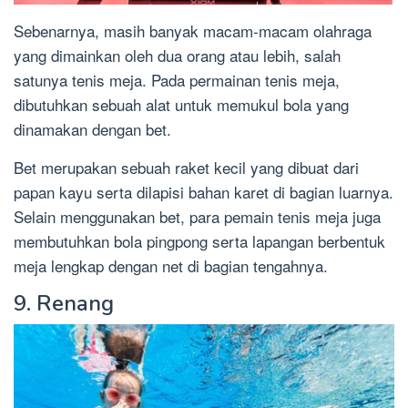
Sebenarnya, masih banyak macam-macam olahraga
yang dimainkan oleh dua orang atau lebih, salah
satunya tenis meja. Pada permainan tenis meja,
dibutuhkan sebuah alat untuk memukul bola yang
dinamakan dengan bet.
Bet merupakan sebuah raket kecil yang dibuat dari
papan kayu serta dilapisi bahan karet di bagian luarnya.
Selain menggunakan bet, para pemain tenis meja juga
membutuhkan bola pingpong serta lapangan berbentuk
meja lengkap dengan net di bagian tengahnya.
9. Renang