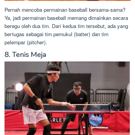
Pernah mencoba permainan baseball bersama-sama?
Ya, jadi permainan baseball memang dimainkan secara
beregu oleh dua tim. Dari kedua tim tersebut, ada yang
bertugas sebagai tim pemukul (batter) dan tim
pelempar (pitcher).
8. Tenis Meja