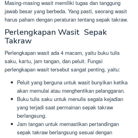
Masing-masing wasit memiliki tugas dan tanggung
jawab besar yang berbeda. Yang pasti, seorang wasit
harus paham dengan peraturan tentang sepak takraw.
Perlengkapan Wasit Sepak
Takraw
Perlengkapan wasit ada 4 macam, yaitu buku tulis
saku, kartu, jam tangan, dan peluit. Fungsi
perlengkapan wasit tersebut sangat penting, yaitu:
Peluit yang berguna untuk wasit bunyikan ketika
akan memulai atau menghentikan pelanggaran.
Buku tulis saku untuk menulis segala kejadian
yang terjadi saat permainan sepak takraw
berlangsung.
Jam tangan untuk memastikan pertandingan
sepak takraw berlangsung sesuai dengan