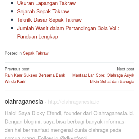
Ukuran Lapangan Takraw
Sejarah Sepak Takraw
Teknik Dasar Sepak Takraw
Jumlah Wasit dalam Pertandingan Bola Voli:
Panduan Lengkap
Posted in
Sepak Takraw
Post
Previous post
Next post
Raih Karir Sukses Bersama Bank
Manfaat Lari Sore: Olahraga Asyik
navigation
Windu Karir
Bikin Sehat dan Bahagia
olahraganesia
-
http://olahraganesia.id
Halo! Saya Dicky Efendi, founder dari Olahraganesia.id.
Dengan blog ini, saya bisa berbagi banyak informasi
dan hal bermanfaat mengenai dunia olahraga pada
semua orang. Follow ig @dkyefendi