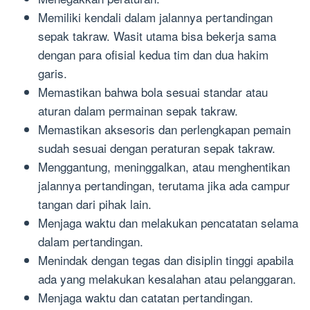
Memiliki kendali dalam jalannya pertandingan
sepak takraw. Wasit utama bisa bekerja sama
dengan para ofisial kedua tim dan dua hakim
garis.
Memastikan bahwa bola sesuai standar atau
aturan dalam permainan sepak takraw.
Memastikan aksesoris dan perlengkapan pemain
sudah sesuai dengan peraturan sepak takraw.
Menggantung, meninggalkan, atau menghentikan
jalannya pertandingan, terutama jika ada campur
tangan dari pihak lain.
Menjaga waktu dan melakukan pencatatan selama
dalam pertandingan.
Menindak dengan tegas dan disiplin tinggi apabila
ada yang melakukan kesalahan atau pelanggaran.
Menjaga waktu dan catatan pertandingan.