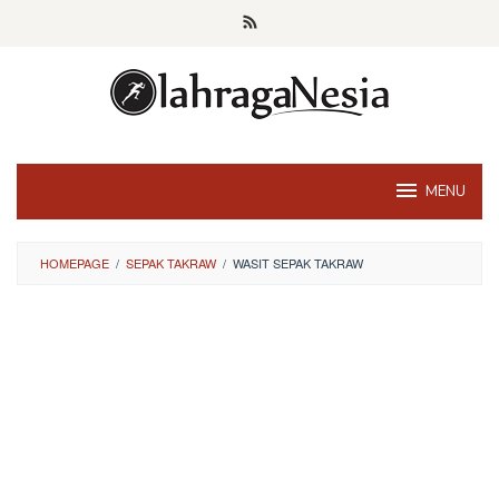
Skip
to
content
MENU
HOMEPAGE
/
SEPAK TAKRAW
/
WASIT SEPAK TAKRAW