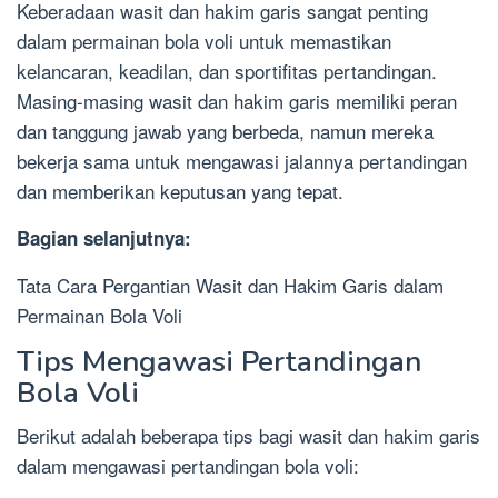
Keberadaan wasit dan hakim garis sangat penting
dalam permainan bola voli untuk memastikan
kelancaran, keadilan, dan sportifitas pertandingan.
Masing-masing wasit dan hakim garis memiliki peran
dan tanggung jawab yang berbeda, namun mereka
bekerja sama untuk mengawasi jalannya pertandingan
dan memberikan keputusan yang tepat.
Bagian selanjutnya:
Tata Cara Pergantian Wasit dan Hakim Garis dalam
Permainan Bola Voli
Tips Mengawasi Pertandingan
Bola Voli
Berikut adalah beberapa tips bagi wasit dan hakim garis
dalam mengawasi pertandingan bola voli: