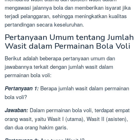
mengawasi jalannya bola dan memberikan isyarat jika
terjadi pelanggaran, sehingga meningkatkan kualitas
pertandingan secara keseluruhan.
Pertanyaan Umum tentang Jumlah
Wasit dalam Permainan Bola Voli
Berikut adalah beberapa pertanyaan umum dan
jawabannya terkait dengan jumlah wasit dalam
permainan bola voli:
Berapa jumlah wasit dalam permainan
Pertanyaan 1:
bola voli?
Dalam permainan bola voli, terdapat empat
Jawaban:
orang wasit, yaitu Wasit I (utama), Wasit II (asisten),
dan dua orang hakim garis.