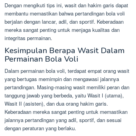
Dengan mengikuti tips ini, wasit dan hakim garis dapat
membantu memastikan bahwa pertandingan bola voli
berjalan dengan lancar, adil, dan sportif. Keberadaan
mereka sangat penting untuk menjaga kualitas dan
integritas permainan.
Kesimpulan Berapa Wasit Dalam
Permainan Bola Voli
Dalam permainan bola voli, terdapat empat orang wasit
yang bertugas memimpin dan mengawasi jalannya
pertandingan. Masing-masing wasit memiliki peran dan
tanggung jawab yang berbeda, yaitu Wasit I (utama),
Wasit II (asisten), dan dua orang hakim garis.
Keberadaan mereka sangat penting untuk memastikan
jalannya pertandingan yang adil, sportif, dan sesuai
dengan peraturan yang berlaku.