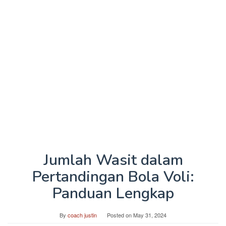
Jumlah Wasit dalam
Pertandingan Bola Voli:
Panduan Lengkap
By
coach justin
Posted on
May 31, 2024