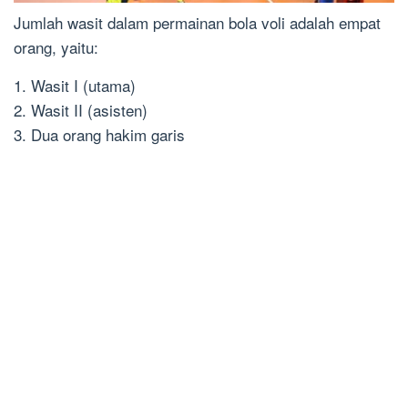
Jumlah wasit dalam permainan bola voli adalah empat
orang, yaitu:
1. Wasit I (utama)
2. Wasit II (asisten)
3. Dua orang hakim garis