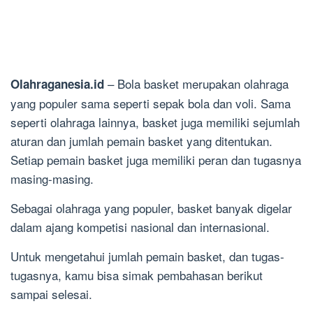
– Bola basket merupakan olahraga
Olahraganesia.id
yang populer sama seperti sepak bola dan voli. Sama
seperti olahraga lainnya, basket juga memiliki sejumlah
aturan dan jumlah pemain basket yang ditentukan.
Setiap pemain basket juga memiliki peran dan tugasnya
masing-masing.
Sebagai olahraga yang populer, basket banyak digelar
dalam ajang kompetisi nasional dan internasional.
Untuk mengetahui jumlah pemain basket, dan tugas-
tugasnya, kamu bisa simak pembahasan berikut
sampai selesai.