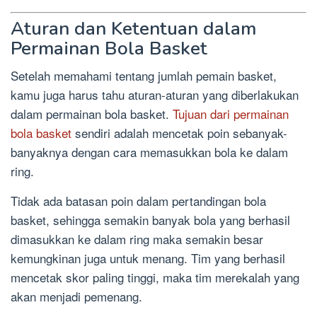
Aturan dan Ketentuan dalam
Permainan Bola Basket
Setelah memahami tentang jumlah pemain basket,
kamu juga harus tahu aturan-aturan yang diberlakukan
dalam permainan bola basket.
Tujuan dari permainan
bola basket
sendiri adalah mencetak poin sebanyak-
banyaknya dengan cara memasukkan bola ke dalam
ring.
Tidak ada batasan poin dalam pertandingan bola
basket, sehingga semakin banyak bola yang berhasil
dimasukkan ke dalam ring maka semakin besar
kemungkinan juga untuk menang. Tim yang berhasil
mencetak skor paling tinggi, maka tim merekalah yang
akan menjadi pemenang.