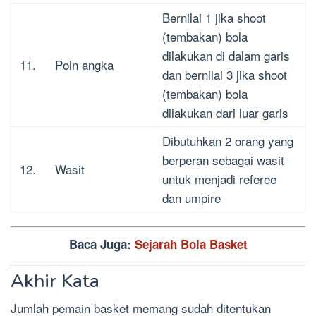
Bernilai 1 jika shoot
(tembakan) bola
dilakukan di dalam garis
11.
Poin angka
dan bernilai 3 jika shoot
(tembakan) bola
dilakukan dari luar garis
Dibutuhkan 2 orang yang
berperan sebagai wasit
12.
Wasit
untuk menjadi referee
dan umpire
Baca Juga:
Sejarah Bola Basket
Akhir Kata
Jumlah pemain basket memang sudah ditentukan