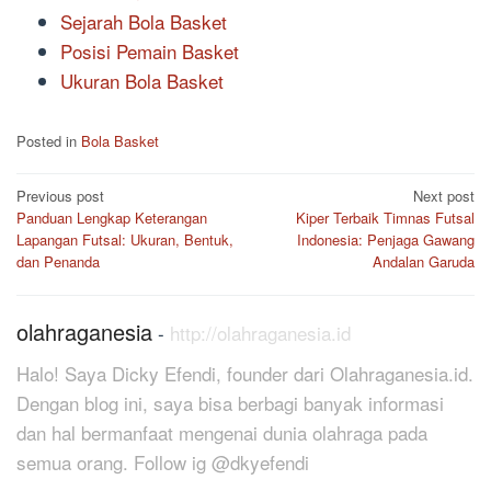
Sejarah Bola Basket
Posisi Pemain Basket
Ukuran Bola Basket
Posted in
Bola Basket
Post
Previous post
Next post
Panduan Lengkap Keterangan
Kiper Terbaik Timnas Futsal
navigation
Lapangan Futsal: Ukuran, Bentuk,
Indonesia: Penjaga Gawang
dan Penanda
Andalan Garuda
olahraganesia
-
http://olahraganesia.id
Halo! Saya Dicky Efendi, founder dari Olahraganesia.id.
Dengan blog ini, saya bisa berbagi banyak informasi
dan hal bermanfaat mengenai dunia olahraga pada
semua orang. Follow ig @dkyefendi