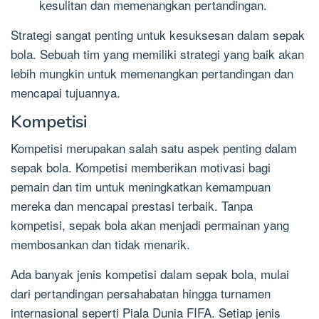
kesulitan dan memenangkan pertandingan.
Strategi sangat penting untuk kesuksesan dalam sepak
bola. Sebuah tim yang memiliki strategi yang baik akan
lebih mungkin untuk memenangkan pertandingan dan
mencapai tujuannya.
Kompetisi
Kompetisi merupakan salah satu aspek penting dalam
sepak bola. Kompetisi memberikan motivasi bagi
pemain dan tim untuk meningkatkan kemampuan
mereka dan mencapai prestasi terbaik. Tanpa
kompetisi, sepak bola akan menjadi permainan yang
membosankan dan tidak menarik.
Ada banyak jenis kompetisi dalam sepak bola, mulai
dari pertandingan persahabatan hingga turnamen
internasional seperti Piala Dunia FIFA. Setiap jenis