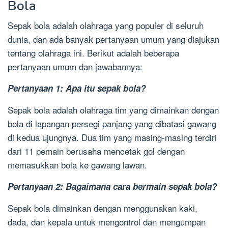
Bola
Sepak bola adalah olahraga yang populer di seluruh
dunia, dan ada banyak pertanyaan umum yang diajukan
tentang olahraga ini. Berikut adalah beberapa
pertanyaan umum dan jawabannya:
Pertanyaan 1: Apa itu sepak bola?
Sepak bola adalah olahraga tim yang dimainkan dengan
bola di lapangan persegi panjang yang dibatasi gawang
di kedua ujungnya. Dua tim yang masing-masing terdiri
dari 11 pemain berusaha mencetak gol dengan
memasukkan bola ke gawang lawan.
Pertanyaan 2: Bagaimana cara bermain sepak bola?
Sepak bola dimainkan dengan menggunakan kaki,
dada, dan kepala untuk mengontrol dan mengumpan