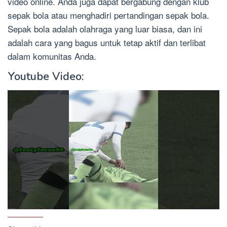
video online. Anda juga dapat bergabung dengan klub
sepak bola atau menghadiri pertandingan sepak bola.
Sepak bola adalah olahraga yang luar biasa, dan ini
adalah cara yang bagus untuk tetap aktif dan terlibat
dalam komunitas Anda.
Youtube Video: