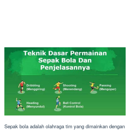
Sepak bola adalah olahraga tim yang dimainkan dengan