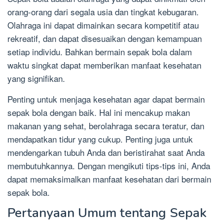
orang-orang dari segala usia dan tingkat kebugaran.
Olahraga ini dapat dimainkan secara kompetitif atau
rekreatif, dan dapat disesuaikan dengan kemampuan
setiap individu. Bahkan bermain sepak bola dalam
waktu singkat dapat memberikan manfaat kesehatan
yang signifikan.
Penting untuk menjaga kesehatan agar dapat bermain
sepak bola dengan baik. Hal ini mencakup makan
makanan yang sehat, berolahraga secara teratur, dan
mendapatkan tidur yang cukup. Penting juga untuk
mendengarkan tubuh Anda dan beristirahat saat Anda
membutuhkannya. Dengan mengikuti tips-tips ini, Anda
dapat memaksimalkan manfaat kesehatan dari bermain
sepak bola.
Pertanyaan Umum tentang Sepak