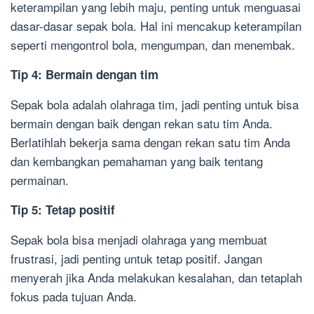
keterampilan yang lebih maju, penting untuk menguasai
dasar-dasar sepak bola. Hal ini mencakup keterampilan
seperti mengontrol bola, mengumpan, dan menembak.
Tip 4: Bermain dengan tim
Sepak bola adalah olahraga tim, jadi penting untuk bisa
bermain dengan baik dengan rekan satu tim Anda.
Berlatihlah bekerja sama dengan rekan satu tim Anda
dan kembangkan pemahaman yang baik tentang
permainan.
Tip 5: Tetap positif
Sepak bola bisa menjadi olahraga yang membuat
frustrasi, jadi penting untuk tetap positif. Jangan
menyerah jika Anda melakukan kesalahan, dan tetaplah
fokus pada tujuan Anda.