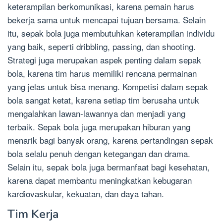
keterampilan berkomunikasi, karena pemain harus
bekerja sama untuk mencapai tujuan bersama. Selain
itu, sepak bola juga membutuhkan keterampilan individu
yang baik, seperti dribbling, passing, dan shooting.
Strategi juga merupakan aspek penting dalam sepak
bola, karena tim harus memiliki rencana permainan
yang jelas untuk bisa menang. Kompetisi dalam sepak
bola sangat ketat, karena setiap tim berusaha untuk
mengalahkan lawan-lawannya dan menjadi yang
terbaik. Sepak bola juga merupakan hiburan yang
menarik bagi banyak orang, karena pertandingan sepak
bola selalu penuh dengan ketegangan dan drama.
Selain itu, sepak bola juga bermanfaat bagi kesehatan,
karena dapat membantu meningkatkan kebugaran
kardiovaskular, kekuatan, dan daya tahan.
Tim Kerja