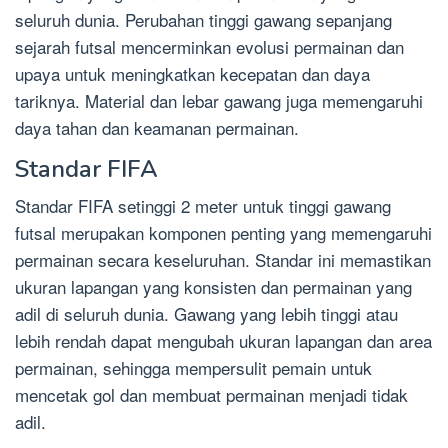
seluruh dunia. Perubahan tinggi gawang sepanjang
sejarah futsal mencerminkan evolusi permainan dan
upaya untuk meningkatkan kecepatan dan daya
tariknya. Material dan lebar gawang juga memengaruhi
daya tahan dan keamanan permainan.
Standar FIFA
Standar FIFA setinggi 2 meter untuk tinggi gawang
futsal merupakan komponen penting yang memengaruhi
permainan secara keseluruhan. Standar ini memastikan
ukuran lapangan yang konsisten dan permainan yang
adil di seluruh dunia. Gawang yang lebih tinggi atau
lebih rendah dapat mengubah ukuran lapangan dan area
permainan, sehingga mempersulit pemain untuk
mencetak gol dan membuat permainan menjadi tidak
adil.