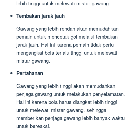
lebih tinggi untuk melewati mistar gawang.
Tembakan jarak jauh
Gawang yang lebih rendah akan memudahkan
pemain untuk mencetak gol melalui tembakan
jarak jauh. Hal ini karena pemain tidak perlu
mengangkat bola terlalu tinggi untuk melewati
mistar gawang.
Pertahanan
Gawang yang lebih tinggi akan memudahkan
penjaga gawang untuk melakukan penyelamatan.
Hal ini karena bola harus diangkat lebih tinggi
untuk melewati mistar gawang, sehingga
memberikan penjaga gawang lebih banyak waktu
untuk bereaksi.