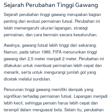
Sejarah Perubahan Tinggi Gawang
Sejarah perubahan tinggi gawang merupakan bagian
penting dari evolusi permainan futsal. Perubahan ini
telah memengaruhi ukuran lapangan, strategi
permainan, dan cara bermain secara keseluruhan.
Awalnya, gawang futsal lebih tinggi dari sekarang.
Namun, pada tahun 1989, FIFA menurunkan tinggi
gawang dari 2,5 meter menjadi 2 meter. Perubahan ini
dilakukan untuk membuat permainan lebih cepat dan
menarik, serta untuk mengurangi jumlah gol yang
dicetak melalui sundulan.
Penurunan tinggi gawang memiliki dampak yang
signifikan terhadap permainan futsal. Lapangan menjadi
lebih kecil, sehingga pemain harus lebih cepat dan
terampil dalam menguasai bola. Selain itu, perubahan