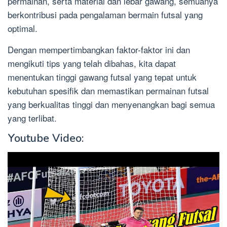
permainan, serta material dan lebar gawang, semuanya
berkontribusi pada pengalaman bermain futsal yang
optimal.
Dengan mempertimbangkan faktor-faktor ini dan
mengikuti tips yang telah dibahas, kita dapat
menentukan tinggi gawang futsal yang tepat untuk
kebutuhan spesifik dan memastikan permainan futsal
yang berkualitas tinggi dan menyenangkan bagi semua
yang terlibat.
Youtube Video: