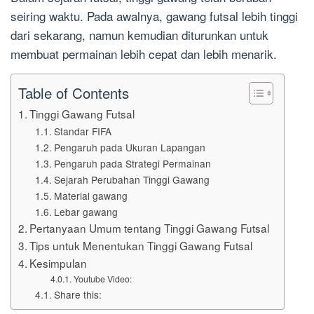
seiring waktu. Pada awalnya, gawang futsal lebih tinggi
dari sekarang, namun kemudian diturunkan untuk
membuat permainan lebih cepat dan lebih menarik.
Table of Contents
Tinggi Gawang Futsal
Standar FIFA
Pengaruh pada Ukuran Lapangan
Pengaruh pada Strategi Permainan
Sejarah Perubahan Tinggi Gawang
Material gawang
Lebar gawang
Pertanyaan Umum tentang Tinggi Gawang Futsal
Tips untuk Menentukan Tinggi Gawang Futsal
Kesimpulan
Youtube Video:
Share this: