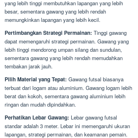
yang lebih tinggi membutuhkan lapangan yang lebih
besar, sementara gawang yang lebih rendah
memungkinkan lapangan yang lebih kecil.
Tinggi gawang
Pertimbangkan Strategi Permainan:
dapat memengaruhi strategi permainan. Gawang yang
lebih tinggi mendorong umpan silang dan sundulan,
sementara gawang yang lebih rendah memudahkan
tembakan jarak jauh.
Gawang futsal biasanya
Pilih Material yang Tepat:
terbuat dari logam atau aluminium. Gawang logam lebih
berat dan kokoh, sementara gawang aluminium lebih
ringan dan mudah dipindahkan.
Lebar gawang futsal
Perhatikan Lebar Gawang:
standar adalah 3 meter. Lebar ini memengaruhi ukuran
lapangan, strategi permainan, dan keamanan pemain.