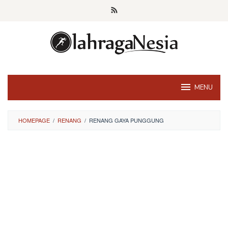
Skip
to
content
MENU
HOMEPAGE
/
RENANG
/
RENANG GAYA PUNGGUNG