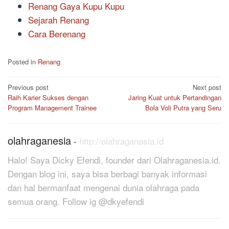
Renang Gaya Kupu Kupu
Sejarah Renang
Cara Berenang
Posted in
Renang
Post
Previous post
Next post
Raih Karier Sukses dengan
Jaring Kuat untuk Pertandingan
navigation
Program Management Trainee
Bola Voli Putra yang Seru
olahraganesia
-
http://olahraganesia.id
Halo! Saya Dicky Efendi, founder dari Olahraganesia.id.
Dengan blog ini, saya bisa berbagi banyak informasi
dan hal bermanfaat mengenai dunia olahraga pada
semua orang. Follow ig @dkyefendi