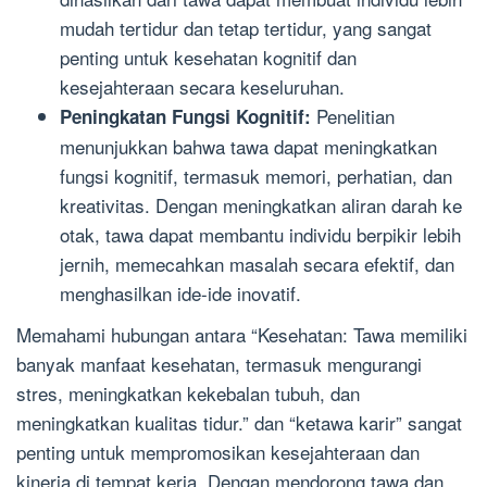
mudah tertidur dan tetap tertidur, yang sangat
penting untuk kesehatan kognitif dan
kesejahteraan secara keseluruhan.
Penelitian
Peningkatan Fungsi Kognitif:
menunjukkan bahwa tawa dapat meningkatkan
fungsi kognitif, termasuk memori, perhatian, dan
kreativitas. Dengan meningkatkan aliran darah ke
otak, tawa dapat membantu individu berpikir lebih
jernih, memecahkan masalah secara efektif, dan
menghasilkan ide-ide inovatif.
Memahami hubungan antara “Kesehatan: Tawa memiliki
banyak manfaat kesehatan, termasuk mengurangi
stres, meningkatkan kekebalan tubuh, dan
meningkatkan kualitas tidur.” dan “ketawa karir” sangat
penting untuk mempromosikan kesejahteraan dan
kinerja di tempat kerja. Dengan mendorong tawa dan