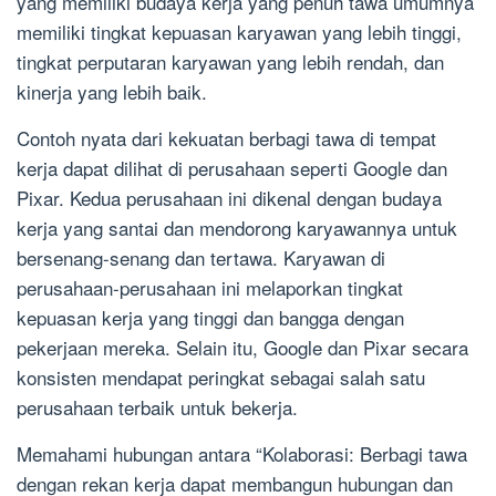
yang memiliki budaya kerja yang penuh tawa umumnya
memiliki tingkat kepuasan karyawan yang lebih tinggi,
tingkat perputaran karyawan yang lebih rendah, dan
kinerja yang lebih baik.
Contoh nyata dari kekuatan berbagi tawa di tempat
kerja dapat dilihat di perusahaan seperti Google dan
Pixar. Kedua perusahaan ini dikenal dengan budaya
kerja yang santai dan mendorong karyawannya untuk
bersenang-senang dan tertawa. Karyawan di
perusahaan-perusahaan ini melaporkan tingkat
kepuasan kerja yang tinggi dan bangga dengan
pekerjaan mereka. Selain itu, Google dan Pixar secara
konsisten mendapat peringkat sebagai salah satu
perusahaan terbaik untuk bekerja.
Memahami hubungan antara “Kolaborasi: Berbagi tawa
dengan rekan kerja dapat membangun hubungan dan