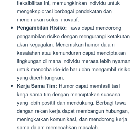
fleksibilitas ini, memungkinkan individu untuk
mengeksplorasi berbagai pendekatan dan
menemukan solusi inovatif.
Tawa dapat mendorong
Pengambilan Risiko:
pengambilan risiko dengan mengurangi ketakutan
akan kegagalan. Menemukan humor dalam
kesalahan atau kemunduran dapat menciptakan
lingkungan di mana individu merasa lebih nyaman
untuk mencoba ide-ide baru dan mengambil risiko
yang diperhitungkan.
Humor dapat memfasilitasi
Kerja Sama Tim:
kerja sama tim dengan menciptakan suasana
yang lebih positif dan mendukung. Berbagi tawa
dengan rekan kerja dapat membangun hubungan,
meningkatkan komunikasi, dan mendorong kerja
sama dalam memecahkan masalah.