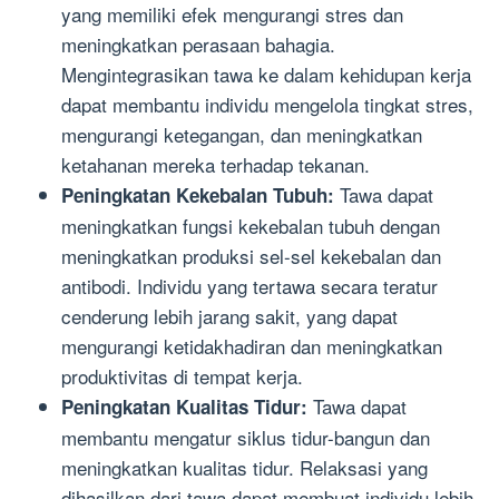
yang memiliki efek mengurangi stres dan
meningkatkan perasaan bahagia.
Mengintegrasikan tawa ke dalam kehidupan kerja
dapat membantu individu mengelola tingkat stres,
mengurangi ketegangan, dan meningkatkan
ketahanan mereka terhadap tekanan.
Tawa dapat
Peningkatan Kekebalan Tubuh:
meningkatkan fungsi kekebalan tubuh dengan
meningkatkan produksi sel-sel kekebalan dan
antibodi. Individu yang tertawa secara teratur
cenderung lebih jarang sakit, yang dapat
mengurangi ketidakhadiran dan meningkatkan
produktivitas di tempat kerja.
Tawa dapat
Peningkatan Kualitas Tidur:
membantu mengatur siklus tidur-bangun dan
meningkatkan kualitas tidur. Relaksasi yang
dihasilkan dari tawa dapat membuat individu lebih