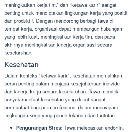
meningkatkan kerja tim.” dan “ketawa karir” sangat
penting untuk menciptakan lingkungan kerja yang positif
dan produktif. Dengan mendorong berbagi tawa di
tempat kerja, organisasi dapat membangun hubungan
yang lebih kuat, meningkatkan kerja tim, dan pada
akhirnya meningkatkan kinerja organisasi secara
keseluruhan.
Kesehatan
Dalam konteks “ketawa karir”, kesehatan memainkan
peran penting dalam menjaga kesejahteraan individu
dan kinerja kerja secara keseluruhan. Tawa memiliki
banyak manfaat kesehatan yang dapat sangat
bermanfaat bagi para profesional dalam menavigasi
lingkungan kerja yang penuh tekanan dan tuntutan.
Tawa melepaskan endorfin,
Pengurangan Stres: