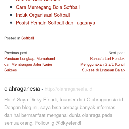
Cara Memegang Bola Softball
Induk Organisasi Softball
Posisi Pemain Softball dan Tugasnya
Posted in
Softball
Post
Previous post
Next post
Panduan Lengkap: Memahami
Rahasia Lari Pendek
navigation
dan Membangun Jalur Karier
Menggunakan Start: Kunci
Sukses
Sukses di Lintasan Balap
olahraganesia
-
http://olahraganesia.id
Halo! Saya Dicky Efendi, founder dari Olahraganesia.id.
Dengan blog ini, saya bisa berbagi banyak informasi
dan hal bermanfaat mengenai dunia olahraga pada
semua orang. Follow ig @dkyefendi