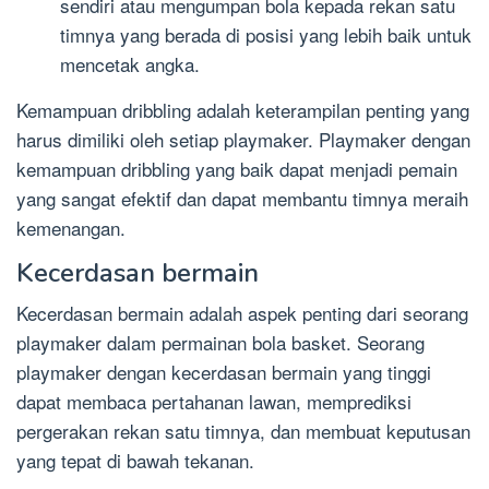
sendiri atau mengumpan bola kepada rekan satu
timnya yang berada di posisi yang lebih baik untuk
mencetak angka.
Kemampuan dribbling adalah keterampilan penting yang
harus dimiliki oleh setiap playmaker. Playmaker dengan
kemampuan dribbling yang baik dapat menjadi pemain
yang sangat efektif dan dapat membantu timnya meraih
kemenangan.
Kecerdasan bermain
Kecerdasan bermain adalah aspek penting dari seorang
playmaker dalam permainan bola basket. Seorang
playmaker dengan kecerdasan bermain yang tinggi
dapat membaca pertahanan lawan, memprediksi
pergerakan rekan satu timnya, dan membuat keputusan
yang tepat di bawah tekanan.