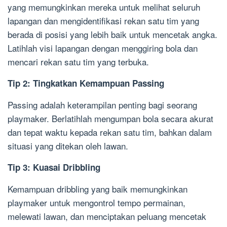
yang memungkinkan mereka untuk melihat seluruh
lapangan dan mengidentifikasi rekan satu tim yang
berada di posisi yang lebih baik untuk mencetak angka.
Latihlah visi lapangan dengan menggiring bola dan
mencari rekan satu tim yang terbuka.
Tip 2: Tingkatkan Kemampuan Passing
Passing adalah keterampilan penting bagi seorang
playmaker. Berlatihlah mengumpan bola secara akurat
dan tepat waktu kepada rekan satu tim, bahkan dalam
situasi yang ditekan oleh lawan.
Tip 3: Kuasai Dribbling
Kemampuan dribbling yang baik memungkinkan
playmaker untuk mengontrol tempo permainan,
melewati lawan, dan menciptakan peluang mencetak