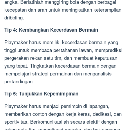
angka. Berlatihlah menggiring bola dengan berbagai
kecepatan dan arah untuk meningkatkan keterampilan
dribbling.
Tip 4: Kembangkan Kecerdasan Bermain
Playmaker harus memiliki kecerdasan bermain yang
tinggi untuk membaca pertahanan lawan, memprediksi
pergerakan rekan satu tim, dan membuat keputusan
yang tepat. Tingkatkan kecerdasan bermain dengan
mempelajari strategi permainan dan menganalisis
pertandingan.
Tip 5: Tunjukkan Kepemimpinan
Playmaker harus menjadi pemimpin di lapangan,
memberikan contoh dengan kerja keras, dedikasi, dan
sportivitas. Berkomunikasilah secara efektif dengan
rekan satu tim, memotivasi mereka, dan bertanggung