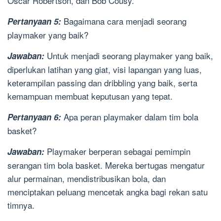
Oscar Robertson, dan Bob Cousy.
Bagaimana cara menjadi seorang
Pertanyaan 5:
playmaker yang baik?
Untuk menjadi seorang playmaker yang baik,
Jawaban:
diperlukan latihan yang giat, visi lapangan yang luas,
keterampilan passing dan dribbling yang baik, serta
kemampuan membuat keputusan yang tepat.
Apa peran playmaker dalam tim bola
Pertanyaan 6:
basket?
Playmaker berperan sebagai pemimpin
Jawaban:
serangan tim bola basket. Mereka bertugas mengatur
alur permainan, mendistribusikan bola, dan
menciptakan peluang mencetak angka bagi rekan satu
timnya.