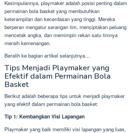
Kesimpulannya, playmaker adalah posisi penting dalam
permainan bola basket yang membutuhkan
keterampilan dan kecerdasan yang tinggi. Mereka
berperan mengatur serangan tim, menciptakan peluang
mencetak angka, dan memimpin rekan satu timnya
meraih kemenangan.
Beralih ke bagian artikel selanjutnya…
Tips Menjadi Playmaker yang
Efektif dalam Permainan Bola
Basket
Berikut adalah beberapa tips untuk menjadi playmaker
yang efektif dalam permainan bola basket:
Tip 1: Kembangkan Visi Lapangan
Playmaker yang baik memiliki visi lapangan yang luas,