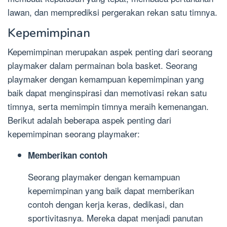
lawan, dan memprediksi pergerakan rekan satu timnya.
Kepemimpinan
Kepemimpinan merupakan aspek penting dari seorang
playmaker dalam permainan bola basket. Seorang
playmaker dengan kemampuan kepemimpinan yang
baik dapat menginspirasi dan memotivasi rekan satu
timnya, serta memimpin timnya meraih kemenangan.
Berikut adalah beberapa aspek penting dari
kepemimpinan seorang playmaker:
Memberikan contoh
Seorang playmaker dengan kemampuan
kepemimpinan yang baik dapat memberikan
contoh dengan kerja keras, dedikasi, dan
sportivitasnya. Mereka dapat menjadi panutan