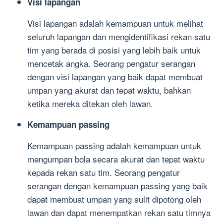
Visi lapangan
Visi lapangan adalah kemampuan untuk melihat
seluruh lapangan dan mengidentifikasi rekan satu
tim yang berada di posisi yang lebih baik untuk
mencetak angka. Seorang pengatur serangan
dengan visi lapangan yang baik dapat membuat
umpan yang akurat dan tepat waktu, bahkan
ketika mereka ditekan oleh lawan.
Kemampuan passing
Kemampuan passing adalah kemampuan untuk
mengumpan bola secara akurat dan tepat waktu
kepada rekan satu tim. Seorang pengatur
serangan dengan kemampuan passing yang baik
dapat membuat umpan yang sulit dipotong oleh
lawan dan dapat menempatkan rekan satu timnya