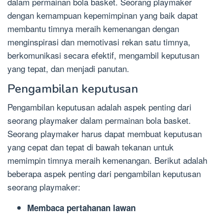
dalam permainan bola basket. Seorang playmaker
dengan kemampuan kepemimpinan yang baik dapat
membantu timnya meraih kemenangan dengan
menginspirasi dan memotivasi rekan satu timnya,
berkomunikasi secara efektif, mengambil keputusan
yang tepat, dan menjadi panutan.
Pengambilan keputusan
Pengambilan keputusan adalah aspek penting dari
seorang playmaker dalam permainan bola basket.
Seorang playmaker harus dapat membuat keputusan
yang cepat dan tepat di bawah tekanan untuk
memimpin timnya meraih kemenangan. Berikut adalah
beberapa aspek penting dari pengambilan keputusan
seorang playmaker:
Membaca pertahanan lawan