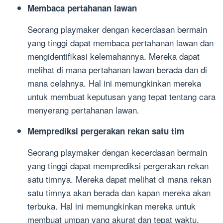
Membaca pertahanan lawan
Seorang playmaker dengan kecerdasan bermain
yang tinggi dapat membaca pertahanan lawan dan
mengidentifikasi kelemahannya. Mereka dapat
melihat di mana pertahanan lawan berada dan di
mana celahnya. Hal ini memungkinkan mereka
untuk membuat keputusan yang tepat tentang cara
menyerang pertahanan lawan.
Memprediksi pergerakan rekan satu tim
Seorang playmaker dengan kecerdasan bermain
yang tinggi dapat memprediksi pergerakan rekan
satu timnya. Mereka dapat melihat di mana rekan
satu timnya akan berada dan kapan mereka akan
terbuka. Hal ini memungkinkan mereka untuk
membuat umpan yang akurat dan tepat waktu.