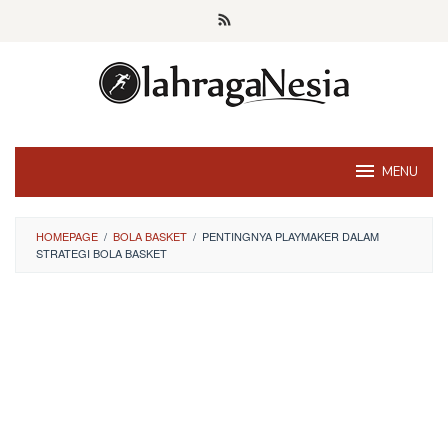
Skip
to
content
MENU
HOMEPAGE
/
BOLA BASKET
/
PENTINGNYA PLAYMAKER DALAM
STRATEGI BOLA BASKET