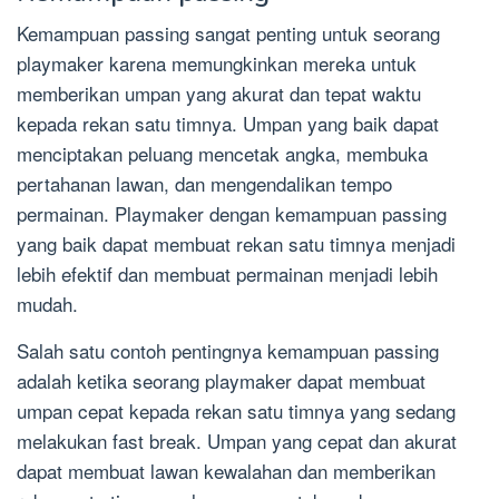
Kemampuan passing sangat penting untuk seorang
playmaker karena memungkinkan mereka untuk
memberikan umpan yang akurat dan tepat waktu
kepada rekan satu timnya. Umpan yang baik dapat
menciptakan peluang mencetak angka, membuka
pertahanan lawan, dan mengendalikan tempo
permainan. Playmaker dengan kemampuan passing
yang baik dapat membuat rekan satu timnya menjadi
lebih efektif dan membuat permainan menjadi lebih
mudah.
Salah satu contoh pentingnya kemampuan passing
adalah ketika seorang playmaker dapat membuat
umpan cepat kepada rekan satu timnya yang sedang
melakukan fast break. Umpan yang cepat dan akurat
dapat membuat lawan kewalahan dan memberikan