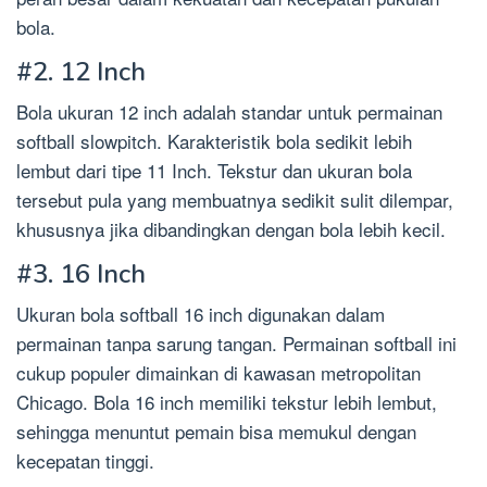
bola.
#2. 12 Inch
Bola ukuran 12 inch adalah standar untuk permainan
softball slowpitch. Karakteristik bola sedikit lebih
lembut dari tipe 11 Inch. Tekstur dan ukuran bola
tersebut pula yang membuatnya sedikit sulit dilempar,
khususnya jika dibandingkan dengan bola lebih kecil.
#3. 16 Inch
Ukuran bola softball 16 inch digunakan dalam
permainan tanpa sarung tangan. Permainan softball ini
cukup populer dimainkan di kawasan metropolitan
Chicago. Bola 16 inch memiliki tekstur lebih lembut,
sehingga menuntut pemain bisa memukul dengan
kecepatan tinggi.