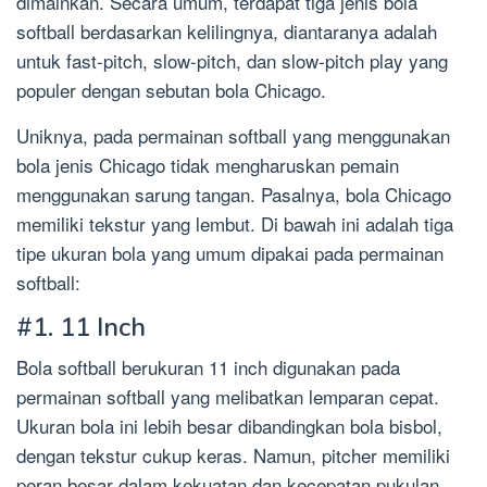
dimainkan. Secara umum, terdapat tiga jenis bola
softball berdasarkan kelilingnya, diantaranya adalah
untuk fast-pitch, slow-pitch, dan slow-pitch play yang
populer dengan sebutan bola Chicago.
Uniknya, pada permainan softball yang menggunakan
bola jenis Chicago tidak mengharuskan pemain
menggunakan sarung tangan. Pasalnya, bola Chicago
memiliki tekstur yang lembut. Di bawah ini adalah tiga
tipe ukuran bola yang umum dipakai pada permainan
softball:
#1. 11 Inch
Bola softball berukuran 11 inch digunakan pada
permainan softball yang melibatkan lemparan cepat.
Ukuran bola ini lebih besar dibandingkan bola bisbol,
dengan tekstur cukup keras. Namun, pitcher memiliki
peran besar dalam kekuatan dan kecepatan pukulan