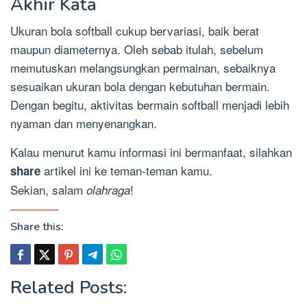
Akhir Kata
Ukuran bola softball cukup bervariasi, baik berat
maupun diameternya. Oleh sebab itulah, sebelum
memutuskan melangsungkan permainan, sebaiknya
sesuaikan ukuran bola dengan kebutuhan bermain.
Dengan begitu, aktivitas bermain softball menjadi lebih
nyaman dan menyenangkan.
Kalau menurut kamu informasi ini bermanfaat, silahkan
artikel ini ke teman-teman kamu.
share
Sekian, salam
!
olahraga
Share this:
Related Posts: