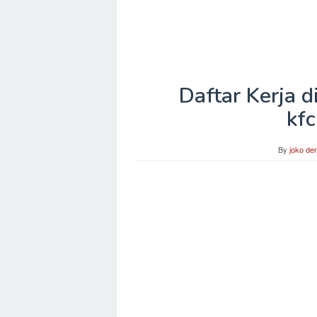
Daftar Kerja 
kfc
By
joko d