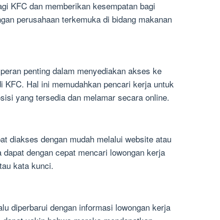
agi KFC dan memberikan kesempatan bagi
engan perusahaan terkemuka di bidang makanan
i peran penting dalam menyediakan akses ke
di KFC. Hal ini memudahkan pencari kerja untuk
sisi yang tersedia dan melamar secara online.
pat diakses dengan mudah melalui website atau
ja dapat dengan cepat mencari lowongan kerja
tau kata kunci.
alu diperbarui dengan informasi lowongan kerja