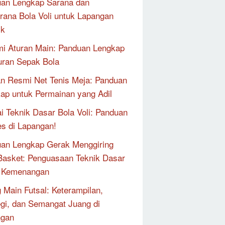
an Lengkap Sarana dan
rana Bola Voli untuk Lapangan
ik
i Aturan Main: Panduan Lengkap
uran Sepak Bola
n Resmi Net Tenis Meja: Panduan
ap untuk Permainan yang Adil
i Teknik Dasar Bola Voli: Panduan
s di Lapangan!
an Lengkap Gerak Menggiring
Basket: Penguasaan Teknik Dasar
k Kemenangan
 Main Futsal: Keterampilan,
egi, dan Semangat Juang di
ngan