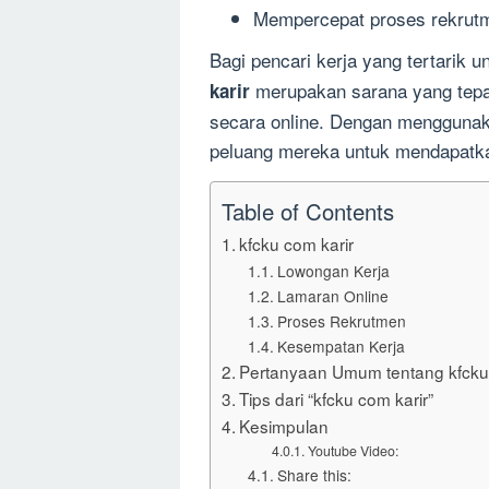
Mempercepat proses rekrut
Bagi pencari kerja yang tertarik
merupakan sarana yang tepa
karir
secara online. Dengan menggunaka
peluang mereka untuk mendapatka
Table of Contents
kfcku com karir
Lowongan Kerja
Lamaran Online
Proses Rekrutmen
Kesempatan Kerja
Pertanyaan Umum tentang kfcku 
Tips dari “kfcku com karir”
Kesimpulan
Youtube Video:
Share this: