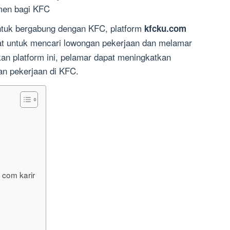
men bagi KFC
 untuk bergabung dengan KFC, platform
kfcku.com
t untuk mencari lowongan pekerjaan dan melamar
n platform ini, pelamar dapat meningkatkan
n pekerjaan di KFC.
com karir