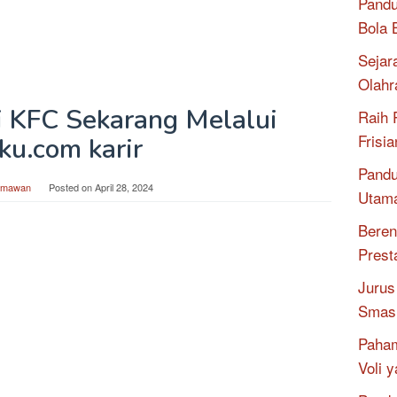
Pand
Bola 
Sejar
Olahr
di KFC Sekarang Melalui
Raih 
Frisia
ku.com karir
Pandu
ermawan
Posted on
April 28, 2024
Utama
Beren
Prest
Jurus
Smash
Paham
Voli 