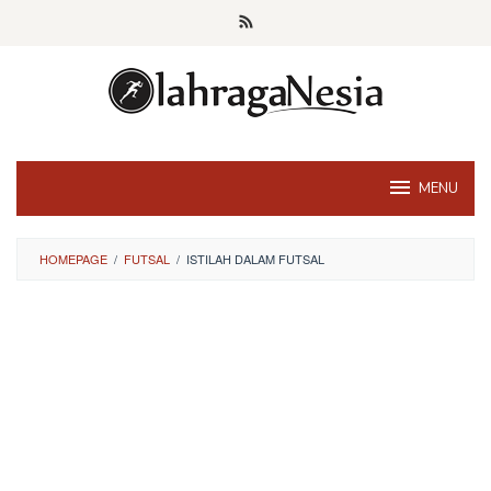
Skip
to
content
MENU
HOMEPAGE
/
FUTSAL
/
ISTILAH DALAM FUTSAL