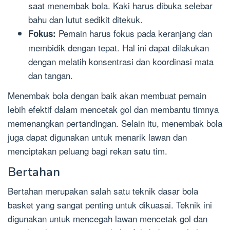
saat menembak bola. Kaki harus dibuka selebar
bahu dan lutut sedikit ditekuk.
Pemain harus fokus pada keranjang dan
Fokus:
membidik dengan tepat. Hal ini dapat dilakukan
dengan melatih konsentrasi dan koordinasi mata
dan tangan.
Menembak bola dengan baik akan membuat pemain
lebih efektif dalam mencetak gol dan membantu timnya
memenangkan pertandingan. Selain itu, menembak bola
juga dapat digunakan untuk menarik lawan dan
menciptakan peluang bagi rekan satu tim.
Bertahan
Bertahan merupakan salah satu teknik dasar bola
basket yang sangat penting untuk dikuasai. Teknik ini
digunakan untuk mencegah lawan mencetak gol dan