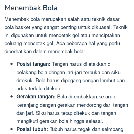
Menembak Bola
Menembak bola merupakan salah satu teknik dasar
bola basket yang sangat penting untuk dikuasai. Teknik
ini digunakan untuk mencetak gol atau menciptakan
peluang mencetak gol. Ada beberapa hal yang perlu
diperhatikan dalam menembak bola:
Tangan harus diletakkan di
Posisi tangan:
belakang bola dengan jari-jari terbuka dan siku
ditekuk. Bola harus dipegang dengan lembut dan
tidak terlalu ditekan.
Bola ditembakkan ke arah
Gerakan tangan:
keranjang dengan gerakan mendorong dari tangan
dan jari. Siku harus tetap ditekuk dan tangan
mengikuti gerakan bola hingga selesai.
Tubuh harus tegak dan seimbang
Posisi tubuh: