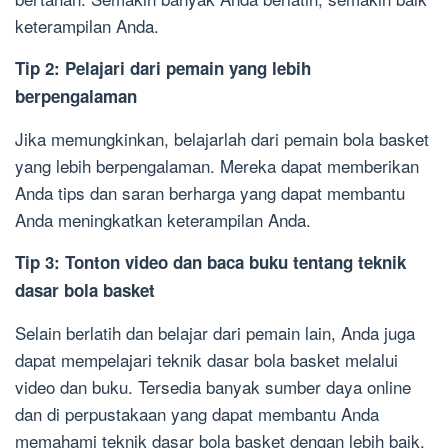
keterampilan Anda.
Tip 2: Pelajari dari pemain yang lebih
berpengalaman
Jika memungkinkan, belajarlah dari pemain bola basket
yang lebih berpengalaman. Mereka dapat memberikan
Anda tips dan saran berharga yang dapat membantu
Anda meningkatkan keterampilan Anda.
Tip 3: Tonton video dan baca buku tentang teknik
dasar bola basket
Selain berlatih dan belajar dari pemain lain, Anda juga
dapat mempelajari teknik dasar bola basket melalui
video dan buku. Tersedia banyak sumber daya online
dan di perpustakaan yang dapat membantu Anda
memahami teknik dasar bola basket dengan lebih baik.