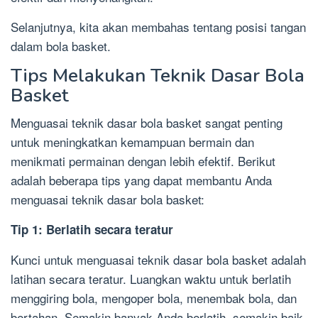
Selanjutnya, kita akan membahas tentang posisi tangan
dalam bola basket.
Tips Melakukan Teknik Dasar Bola
Basket
Menguasai teknik dasar bola basket sangat penting
untuk meningkatkan kemampuan bermain dan
menikmati permainan dengan lebih efektif. Berikut
adalah beberapa tips yang dapat membantu Anda
menguasai teknik dasar bola basket:
Tip 1: Berlatih secara teratur
Kunci untuk menguasai teknik dasar bola basket adalah
latihan secara teratur. Luangkan waktu untuk berlatih
menggiring bola, mengoper bola, menembak bola, dan
bertahan. Semakin banyak Anda berlatih, semakin baik