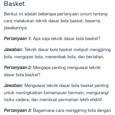
Basket
Berikut ini adalah beberapa pertanyaan umum tentang
cara melakukan teknik dasar bola basket, beserta
jawabannya:
Apa saja teknik dasar bola basket?
Pertanyaan 1:
Teknik dasar bola basket meliputi menggiring
Jawaban:
bola, mengoper bola, menembak bola, dan bertahan.
Mengapa penting menguasai teknik
Pertanyaan 2:
dasar bola basket?
Menguasai teknik dasar bola basket penting
Jawaban:
untuk meningkatkan kemampuan bermain, mengurangi
risiko cedera, dan membuat permainan lebih efektif.
Bagaimana cara menggiring bola dengan
Pertanyaan 3: