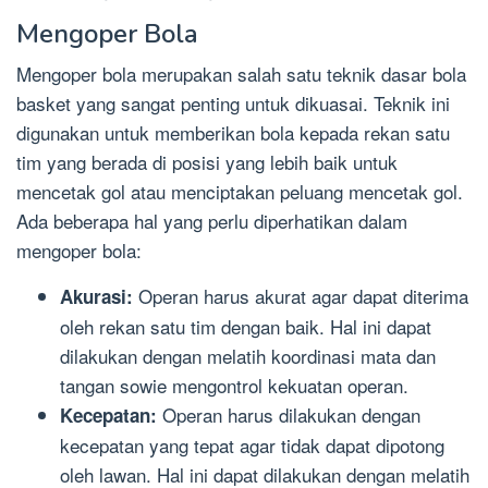
Mengoper Bola
Mengoper bola merupakan salah satu teknik dasar bola
basket yang sangat penting untuk dikuasai. Teknik ini
digunakan untuk memberikan bola kepada rekan satu
tim yang berada di posisi yang lebih baik untuk
mencetak gol atau menciptakan peluang mencetak gol.
Ada beberapa hal yang perlu diperhatikan dalam
mengoper bola:
Operan harus akurat agar dapat diterima
Akurasi:
oleh rekan satu tim dengan baik. Hal ini dapat
dilakukan dengan melatih koordinasi mata dan
tangan sowie mengontrol kekuatan operan.
Operan harus dilakukan dengan
Kecepatan:
kecepatan yang tepat agar tidak dapat dipotong
oleh lawan. Hal ini dapat dilakukan dengan melatih