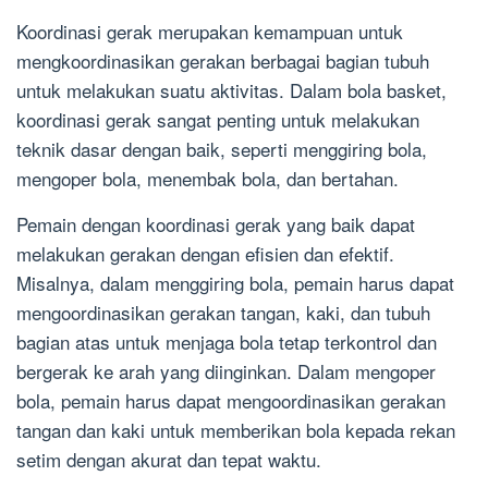
Koordinasi gerak merupakan kemampuan untuk
mengkoordinasikan gerakan berbagai bagian tubuh
untuk melakukan suatu aktivitas. Dalam bola basket,
koordinasi gerak sangat penting untuk melakukan
teknik dasar dengan baik, seperti menggiring bola,
mengoper bola, menembak bola, dan bertahan.
Pemain dengan koordinasi gerak yang baik dapat
melakukan gerakan dengan efisien dan efektif.
Misalnya, dalam menggiring bola, pemain harus dapat
mengoordinasikan gerakan tangan, kaki, dan tubuh
bagian atas untuk menjaga bola tetap terkontrol dan
bergerak ke arah yang diinginkan. Dalam mengoper
bola, pemain harus dapat mengoordinasikan gerakan
tangan dan kaki untuk memberikan bola kepada rekan
setim dengan akurat dan tepat waktu.