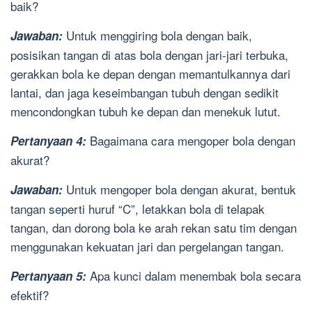
baik?
Untuk menggiring bola dengan baik,
Jawaban:
posisikan tangan di atas bola dengan jari-jari terbuka,
gerakkan bola ke depan dengan memantulkannya dari
lantai, dan jaga keseimbangan tubuh dengan sedikit
mencondongkan tubuh ke depan dan menekuk lutut.
Bagaimana cara mengoper bola dengan
Pertanyaan 4:
akurat?
Untuk mengoper bola dengan akurat, bentuk
Jawaban:
tangan seperti huruf “C”, letakkan bola di telapak
tangan, dan dorong bola ke arah rekan satu tim dengan
menggunakan kekuatan jari dan pergelangan tangan.
Apa kunci dalam menembak bola secara
Pertanyaan 5:
efektif?