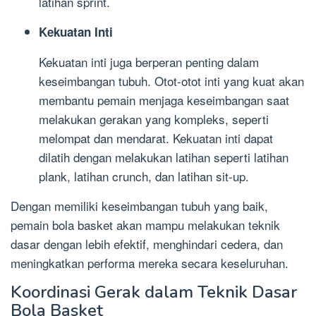
latihan sprint.
Kekuatan Inti
Kekuatan inti juga berperan penting dalam
keseimbangan tubuh. Otot-otot inti yang kuat akan
membantu pemain menjaga keseimbangan saat
melakukan gerakan yang kompleks, seperti
melompat dan mendarat. Kekuatan inti dapat
dilatih dengan melakukan latihan seperti latihan
plank, latihan crunch, dan latihan sit-up.
Dengan memiliki keseimbangan tubuh yang baik,
pemain bola basket akan mampu melakukan teknik
dasar dengan lebih efektif, menghindari cedera, dan
meningkatkan performa mereka secara keseluruhan.
Koordinasi Gerak dalam Teknik Dasar
Bola Basket