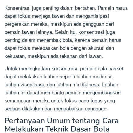
Konsentrasi juga penting dalam bertahan. Pemain harus
dapat fokus menjaga lawan dan mengantisipasi
pergerakan mereka, meskipun ada gangguan dari
pemain lawan lainnya. Selain itu, konsentrasi juga
penting dalam menembak bola, karena pemain harus
dapat fokus melepaskan bola dengan akurasi dan
kekuatan, meskipun ada tekanan dari lawan.
Untuk meningkatkan konsentrasi, pemain bola basket
dapat melakukan latihan seperti latihan meditasi,
latihan visualisasi, dan latihan mindfulness. Latihan-
latihan ini dapat membantu pemain mengembangkan
kemampuan mereka untuk fokus pada tugas yang
sedang dilakukan dan mengabaikan gangguan.
Pertanyaan Umum tentang Cara
Melakukan Teknik Dasar Bola