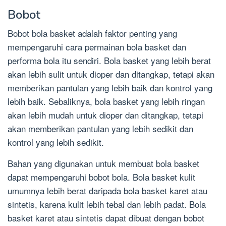
Bobot
Bobot bola basket adalah faktor penting yang
mempengaruhi cara permainan bola basket dan
performa bola itu sendiri. Bola basket yang lebih berat
akan lebih sulit untuk dioper dan ditangkap, tetapi akan
memberikan pantulan yang lebih baik dan kontrol yang
lebih baik. Sebaliknya, bola basket yang lebih ringan
akan lebih mudah untuk dioper dan ditangkap, tetapi
akan memberikan pantulan yang lebih sedikit dan
kontrol yang lebih sedikit.
Bahan yang digunakan untuk membuat bola basket
dapat mempengaruhi bobot bola. Bola basket kulit
umumnya lebih berat daripada bola basket karet atau
sintetis, karena kulit lebih tebal dan lebih padat. Bola
basket karet atau sintetis dapat dibuat dengan bobot