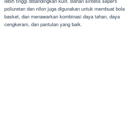
lebih tinggi dibandingkan kulit. Bahan sintetis seperti
poliuretan dan nilon juga digunakan untuk membuat bola
basket, dan menawarkan kombinasi daya tahan, daya
cengkeram, dan pantulan yang baik.