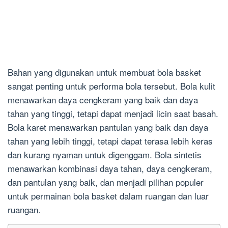
Bahan yang digunakan untuk membuat bola basket
sangat penting untuk performa bola tersebut. Bola kulit
menawarkan daya cengkeram yang baik dan daya
tahan yang tinggi, tetapi dapat menjadi licin saat basah.
Bola karet menawarkan pantulan yang baik dan daya
tahan yang lebih tinggi, tetapi dapat terasa lebih keras
dan kurang nyaman untuk digenggam. Bola sintetis
menawarkan kombinasi daya tahan, daya cengkeram,
dan pantulan yang baik, dan menjadi pilihan populer
untuk permainan bola basket dalam ruangan dan luar
ruangan.