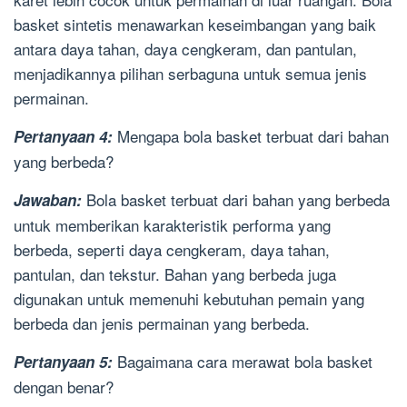
basket sintetis menawarkan keseimbangan yang baik
antara daya tahan, daya cengkeram, dan pantulan,
menjadikannya pilihan serbaguna untuk semua jenis
permainan.
Mengapa bola basket terbuat dari bahan
Pertanyaan 4:
yang berbeda?
Bola basket terbuat dari bahan yang berbeda
Jawaban:
untuk memberikan karakteristik performa yang
berbeda, seperti daya cengkeram, daya tahan,
pantulan, dan tekstur. Bahan yang berbeda juga
digunakan untuk memenuhi kebutuhan pemain yang
berbeda dan jenis permainan yang berbeda.
Bagaimana cara merawat bola basket
Pertanyaan 5:
dengan benar?