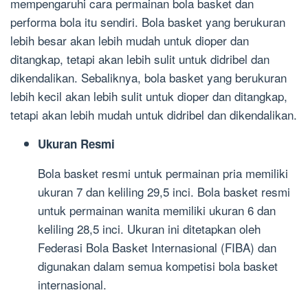
mempengaruhi cara permainan bola basket dan
performa bola itu sendiri. Bola basket yang berukuran
lebih besar akan lebih mudah untuk dioper dan
ditangkap, tetapi akan lebih sulit untuk didribel dan
dikendalikan. Sebaliknya, bola basket yang berukuran
lebih kecil akan lebih sulit untuk dioper dan ditangkap,
tetapi akan lebih mudah untuk didribel dan dikendalikan.
Ukuran Resmi
Bola basket resmi untuk permainan pria memiliki
ukuran 7 dan keliling 29,5 inci. Bola basket resmi
untuk permainan wanita memiliki ukuran 6 dan
keliling 28,5 inci. Ukuran ini ditetapkan oleh
Federasi Bola Basket Internasional (FIBA) dan
digunakan dalam semua kompetisi bola basket
internasional.