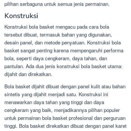
pilihan serbaguna untuk semua jenis permainan.
Konstruksi
Konstruksi bola basket mengacu pada cara bola
tersebut dibuat, termasuk bahan yang digunakan,
desain panel, dan metode penyatuan. Konstruksi bola
basket sangat penting karena mempengaruhi performa
bola, seperti daya cengkeram, daya tahan, dan
pantulan. Ada dua jenis konstruksi bola basket utama:
dijahit dan direkatkan.
Bola basket dijahit dibuat dengan panel kulit atau bahan
sintetis yang dijahit menjadi satu. Konstruksi ini
menawarkan daya tahan yang tinggi dan daya
cengkeram yang baik, menjadikannya pilihan populer
untuk permainan bola basket profesional dan perguruan
tinggi. Bola basket direkatkan dibuat dengan panel karet