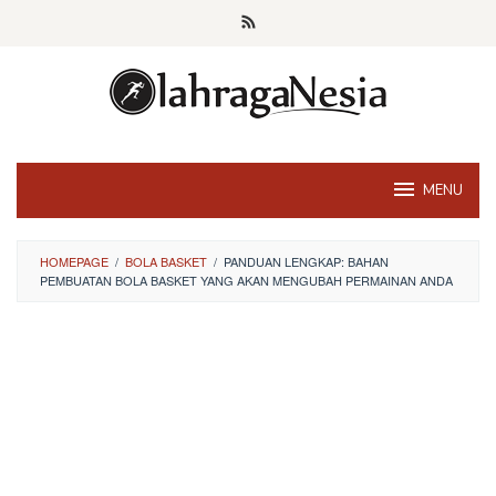
Skip
to
content
MENU
HOMEPAGE
/
BOLA BASKET
/
PANDUAN LENGKAP: BAHAN
PEMBUATAN BOLA BASKET YANG AKAN MENGUBAH PERMAINAN ANDA