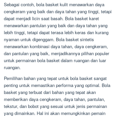
Sebagai contoh, bola basket kulit menawarkan daya
cengkeram yang baik dan daya tahan yang tinggi, tetapi
dapat menjadi licin saat basah. Bola basket karet
menawarkan pantulan yang baik dan daya tahan yang
lebih tinggi, tetapi dapat terasa lebih keras dan kurang
nyaman untuk digenggam. Bola basket sintetis
menawarkan kombinasi daya tahan, daya cengkeram,
dan pantulan yang baik, menjadikannya pilihan populer
untuk permainan bola basket dalam ruangan dan luar
ruangan.
Pemilihan bahan yang tepat untuk bola basket sangat
penting untuk memastikan performa yang optimal. Bola
basket yang terbuat dari bahan yang tepat akan
memberikan daya cengkeram, daya tahan, pantulan,
tekstur, dan bobot yang sesuai untuk jenis permainan
yang dimainkan. Hal ini akan memungkinkan pemain