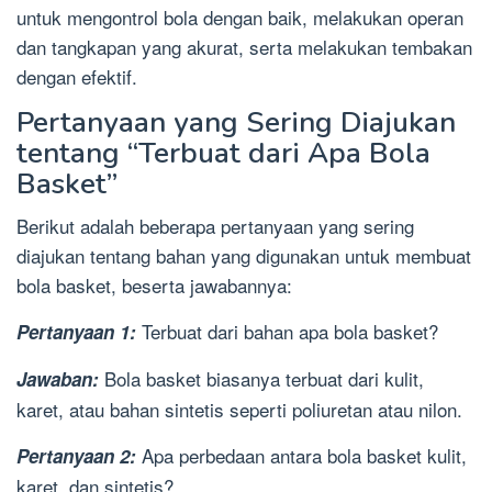
untuk mengontrol bola dengan baik, melakukan operan
dan tangkapan yang akurat, serta melakukan tembakan
dengan efektif.
Pertanyaan yang Sering Diajukan
tentang “Terbuat dari Apa Bola
Basket”
Berikut adalah beberapa pertanyaan yang sering
diajukan tentang bahan yang digunakan untuk membuat
bola basket, beserta jawabannya:
Terbuat dari bahan apa bola basket?
Pertanyaan 1:
Bola basket biasanya terbuat dari kulit,
Jawaban:
karet, atau bahan sintetis seperti poliuretan atau nilon.
Apa perbedaan antara bola basket kulit,
Pertanyaan 2:
karet, dan sintetis?