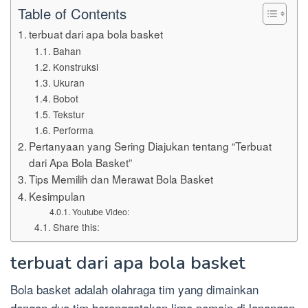
Table of Contents
terbuat dari apa bola basket
Bahan
Konstruksi
Ukuran
Bobot
Tekstur
Performa
Pertanyaan yang Sering Diajukan tentang “Terbuat
dari Apa Bola Basket”
Tips Memilih dan Merawat Bola Basket
Kesimpulan
Youtube Video:
Share this:
terbuat dari apa bola basket
Bola basket adalah olahraga tim yang dimainkan
dengan dua tim beranggotakan lima pemain di lapangan