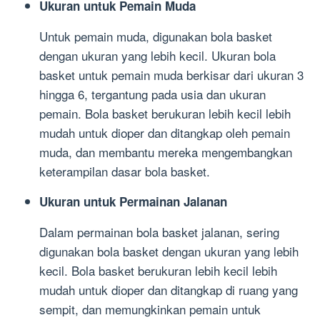
Ukuran untuk Pemain Muda
Untuk pemain muda, digunakan bola basket
dengan ukuran yang lebih kecil. Ukuran bola
basket untuk pemain muda berkisar dari ukuran 3
hingga 6, tergantung pada usia dan ukuran
pemain. Bola basket berukuran lebih kecil lebih
mudah untuk dioper dan ditangkap oleh pemain
muda, dan membantu mereka mengembangkan
keterampilan dasar bola basket.
Ukuran untuk Permainan Jalanan
Dalam permainan bola basket jalanan, sering
digunakan bola basket dengan ukuran yang lebih
kecil. Bola basket berukuran lebih kecil lebih
mudah untuk dioper dan ditangkap di ruang yang
sempit, dan memungkinkan pemain untuk