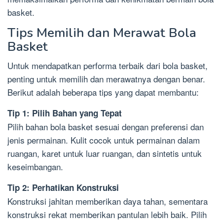
basket.
Tips Memilih dan Merawat Bola
Basket
Untuk mendapatkan performa terbaik dari bola basket,
penting untuk memilih dan merawatnya dengan benar.
Berikut adalah beberapa tips yang dapat membantu:
Tip 1:
Pilih Bahan yang Tepat
Pilih bahan bola basket sesuai dengan preferensi dan
jenis permainan. Kulit cocok untuk permainan dalam
ruangan, karet untuk luar ruangan, dan sintetis untuk
keseimbangan.
Tip 2:
Perhatikan Konstruksi
Konstruksi jahitan memberikan daya tahan, sementara
konstruksi rekat memberikan pantulan lebih baik. Pilih