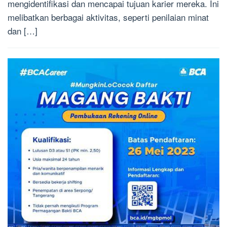
mengidentifikasi dan mencapai tujuan karier mereka. Ini
melibatkan berbagai aktivitas, seperti penilaian minat
dan […]