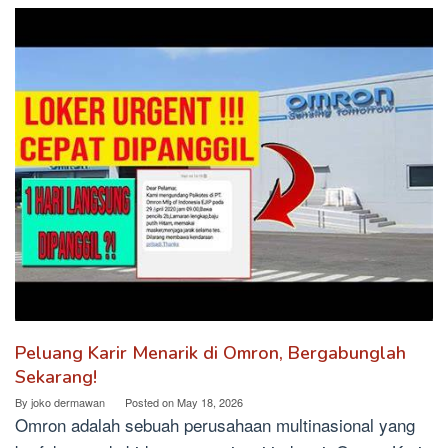
Peluang Karir Menarik di Omron, Bergabunglah
Sekarang!
By
joko dermawan
Posted on
May 18, 2026
Omron adalah sebuah perusahaan multinasional yang