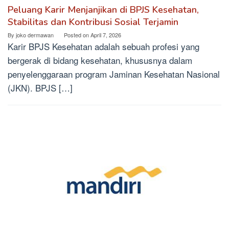
Peluang Karir Menjanjikan di BPJS Kesehatan,
Stabilitas dan Kontribusi Sosial Terjamin
By
joko dermawan
Posted on
April 7, 2026
Karir BPJS Kesehatan adalah sebuah profesi yang
bergerak di bidang kesehatan, khususnya dalam
penyelenggaraan program Jaminan Kesehatan Nasional
(JKN). BPJS […]