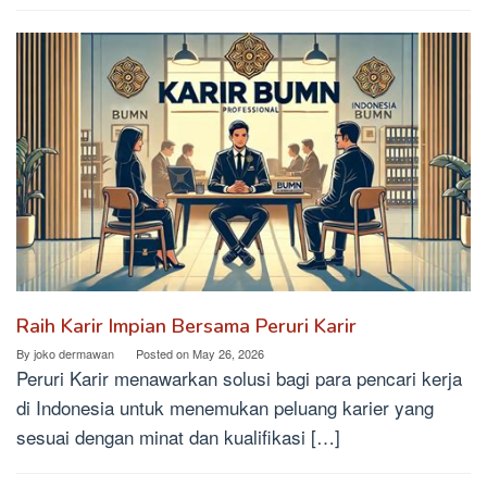
Raih Karir Impian Bersama Peruri Karir
By
joko dermawan
Posted on
May 26, 2026
Peruri Karir menawarkan solusi bagi para pencari kerja
di Indonesia untuk menemukan peluang karier yang
sesuai dengan minat dan kualifikasi […]