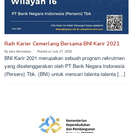
Raih Karier Cemerlang Bersama BNI Karir 2021
By
joko dermawan
Posted on
July 27, 2026
BNI Karir 2021 merupakan sebuah program rekrutmen
yang diselenggarakan oleh PT Bank Negara Indonesia
(Persero) Tbk. (BNI) untuk mencari talenta-talenta […]