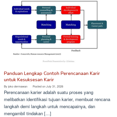
Panduan Lengkap Contoh Perencanaan Karir
untuk Kesuksesan Karir
By
joko dermawan
Posted on
July 31, 2026
Perencanaan karier adalah suatu proses yang
melibatkan identifikasi tujuan karier, membuat rencana
langkah demi langkah untuk mencapainya, dan
mengambil tindakan […]