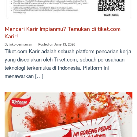
Mencari Karir Impianmu? Temukan di tiket.com
Karir!
By
joko dermawan
Posted on
June 13, 2026
Tiket.com Karir adalah sebuah platform pencarian kerja
yang disediakan oleh Tiket.com, sebuah perusahaan
teknologi terkemuka di Indonesia. Platform ini
menawarkan […]