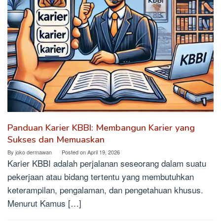
Panduan Karier KBBI: Membangun Karier yang
Sukses dan Memuaskan
By
joko dermawan
Posted on
April 19, 2026
Karier KBBI adalah perjalanan seseorang dalam suatu
pekerjaan atau bidang tertentu yang membutuhkan
keterampilan, pengalaman, dan pengetahuan khusus.
Menurut Kamus […]