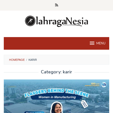
Skip
to
content
MENU
HOMEPAGE
/
KARIR
Category:
karir