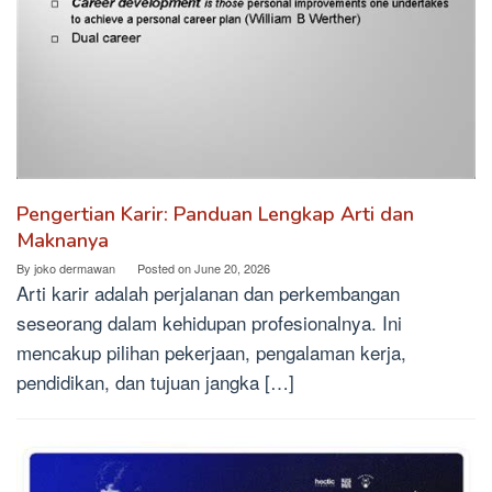
Pengertian Karir: Panduan Lengkap Arti dan
Maknanya
By
joko dermawan
Posted on
June 20, 2026
Arti karir adalah perjalanan dan perkembangan
seseorang dalam kehidupan profesionalnya. Ini
mencakup pilihan pekerjaan, pengalaman kerja,
pendidikan, dan tujuan jangka […]