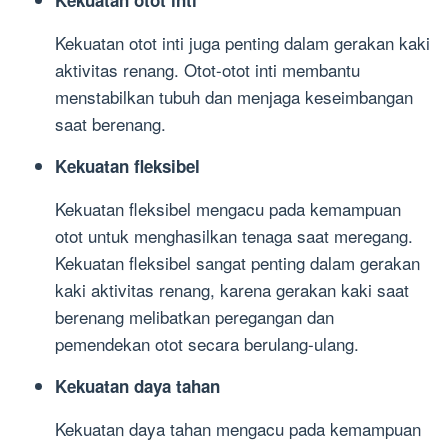
Kekuatan otot inti juga penting dalam gerakan kaki
aktivitas renang. Otot-otot inti membantu
menstabilkan tubuh dan menjaga keseimbangan
saat berenang.
Kekuatan fleksibel
Kekuatan fleksibel mengacu pada kemampuan
otot untuk menghasilkan tenaga saat meregang.
Kekuatan fleksibel sangat penting dalam gerakan
kaki aktivitas renang, karena gerakan kaki saat
berenang melibatkan peregangan dan
pemendekan otot secara berulang-ulang.
Kekuatan daya tahan
Kekuatan daya tahan mengacu pada kemampuan