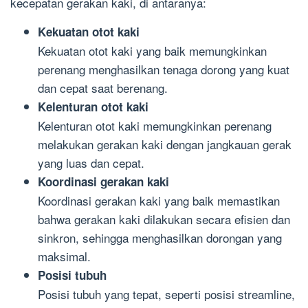
kecepatan gerakan kaki, di antaranya:
Kekuatan otot kaki
Kekuatan otot kaki yang baik memungkinkan
perenang menghasilkan tenaga dorong yang kuat
dan cepat saat berenang.
Kelenturan otot kaki
Kelenturan otot kaki memungkinkan perenang
melakukan gerakan kaki dengan jangkauan gerak
yang luas dan cepat.
Koordinasi gerakan kaki
Koordinasi gerakan kaki yang baik memastikan
bahwa gerakan kaki dilakukan secara efisien dan
sinkron, sehingga menghasilkan dorongan yang
maksimal.
Posisi tubuh
Posisi tubuh yang tepat, seperti posisi streamline,