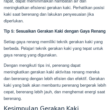
rapat, dapat meminimalkan hambatan air dan
meningkatkan efisiensi gerakan kaki. Perhatikan posisi
kaki saat berenang dan lakukan penyesuaian jika
diperlukan.
Tip 5: Sesuaikan Gerakan Kaki dengan Gaya Renang
Setiap gaya renang memiliki teknik gerakan kaki yang
berbeda. Pelajari teknik gerakan kaki yang tepat untuk
gaya renang yang digunakan.
Dengan mengikuti tips ini, perenang dapat
meningkatkan gerakan kaki aktivitas renang mereka
dan berenang dengan lebih efisien dan efektif. Gerakan
kaki yang baik akan membantu perenang bergerak lebih
cepat, berenang lebih jauh, dan menghemat energi saat
berenang.
Kesimpulan Gerakan Kaki