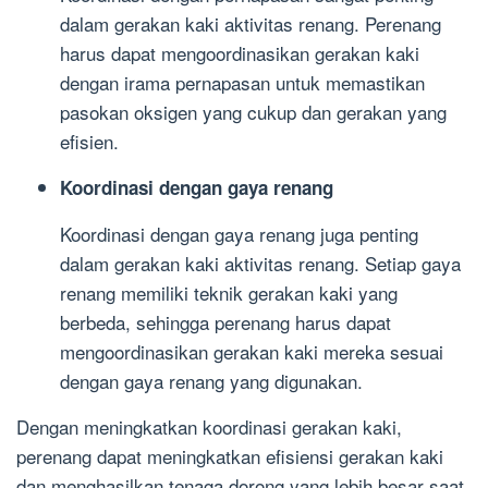
dalam gerakan kaki aktivitas renang. Perenang
harus dapat mengoordinasikan gerakan kaki
dengan irama pernapasan untuk memastikan
pasokan oksigen yang cukup dan gerakan yang
efisien.
Koordinasi dengan gaya renang
Koordinasi dengan gaya renang juga penting
dalam gerakan kaki aktivitas renang. Setiap gaya
renang memiliki teknik gerakan kaki yang
berbeda, sehingga perenang harus dapat
mengoordinasikan gerakan kaki mereka sesuai
dengan gaya renang yang digunakan.
Dengan meningkatkan koordinasi gerakan kaki,
perenang dapat meningkatkan efisiensi gerakan kaki
dan menghasilkan tenaga dorong yang lebih besar saat