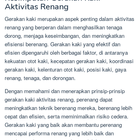
Aktivitas Renang
Gerakan kaki merupakan aspek penting dalam aktivitas
renang yang berperan dalam menghasilkan tenaga
dorong, menjaga keseimbangan, dan meningkatkan
efisiensi berenang. Gerakan kaki yang efektif dan
efisien dipengaruhi oleh berbagai faktor, di antaranya
kekuatan otot kaki, kecepatan gerakan kaki, koordinasi
gerakan kaki, kelenturan otot kaki, posisi kaki, gaya
renang, tenaga, dan dorongan.
Dengan memahami dan menerapkan prinsip-prinsip
gerakan kaki aktivitas renang, perenang dapat
meningkatkan teknik berenang mereka, berenang lebih
cepat dan efisien, serta meminimalkan risiko cedera.
Gerakan kaki yang baik akan membantu perenang
mencapai performa renang yang lebih baik dan