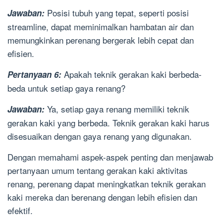
Posisi tubuh yang tepat, seperti posisi
Jawaban:
streamline, dapat meminimalkan hambatan air dan
memungkinkan perenang bergerak lebih cepat dan
efisien.
Apakah teknik gerakan kaki berbeda-
Pertanyaan 6:
beda untuk setiap gaya renang?
Ya, setiap gaya renang memiliki teknik
Jawaban:
gerakan kaki yang berbeda. Teknik gerakan kaki harus
disesuaikan dengan gaya renang yang digunakan.
Dengan memahami aspek-aspek penting dan menjawab
pertanyaan umum tentang gerakan kaki aktivitas
renang, perenang dapat meningkatkan teknik gerakan
kaki mereka dan berenang dengan lebih efisien dan
efektif.