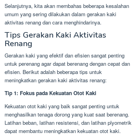
Selanjutnya, kita akan membahas beberapa kesalahan
umum yang sering dilakukan dalam gerakan kaki
aktivitas renang dan cara menghindarinya.
Tips Gerakan Kaki Aktivitas
Renang
Gerakan kaki yang efektif dan efisien sangat penting
untuk perenang agar dapat berenang dengan cepat dan
efisien. Berikut adalah beberapa tips untuk
meningkatkan gerakan kaki aktivitas renang:
Tip 1: Fokus pada Kekuatan Otot Kaki
Kekuatan otot kaki yang baik sangat penting untuk
menghasilkan tenaga dorong yang kuat saat berenang.
Latihan beban, latihan resistensi, dan latihan plyometrik
dapat membantu meningkatkan kekuatan otot kaki.