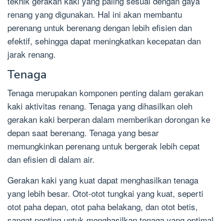
teknik gerakan kaki yang paling sesuai dengan gaya
renang yang digunakan. Hal ini akan membantu
perenang untuk berenang dengan lebih efisien dan
efektif, sehingga dapat meningkatkan kecepatan dan
jarak renang.
Tenaga
Tenaga merupakan komponen penting dalam gerakan
kaki aktivitas renang. Tenaga yang dihasilkan oleh
gerakan kaki berperan dalam memberikan dorongan ke
depan saat berenang. Tenaga yang besar
memungkinkan perenang untuk bergerak lebih cepat
dan efisien di dalam air.
Gerakan kaki yang kuat dapat menghasilkan tenaga
yang lebih besar. Otot-otot tungkai yang kuat, seperti
otot paha depan, otot paha belakang, dan otot betis,
sangat penting untuk menghasilkan tenaga yang optimal