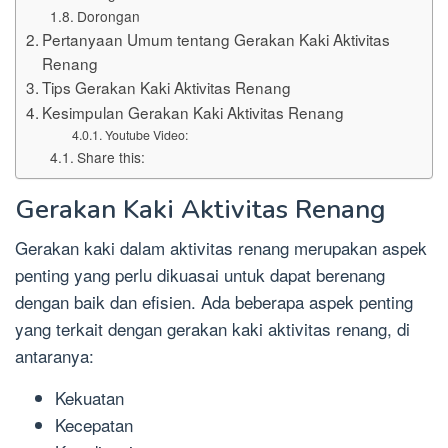
Dorongan
Pertanyaan Umum tentang Gerakan Kaki Aktivitas
Renang
Tips Gerakan Kaki Aktivitas Renang
Kesimpulan Gerakan Kaki Aktivitas Renang
Youtube Video:
Share this:
Gerakan Kaki Aktivitas Renang
Gerakan kaki dalam aktivitas renang merupakan aspek
penting yang perlu dikuasai untuk dapat berenang
dengan baik dan efisien. Ada beberapa aspek penting
yang terkait dengan gerakan kaki aktivitas renang, di
antaranya:
Kekuatan
Kecepatan