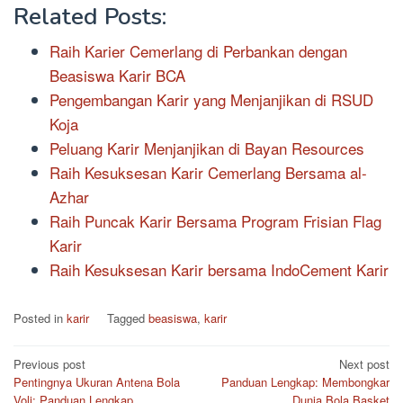
Related Posts:
Raih Karier Cemerlang di Perbankan dengan
Beasiswa Karir BCA
Pengembangan Karir yang Menjanjikan di RSUD
Koja
Peluang Karir Menjanjikan di Bayan Resources
Raih Kesuksesan Karir Cemerlang Bersama al-
Azhar
Raih Puncak Karir Bersama Program Frisian Flag
Karir
Raih Kesuksesan Karir bersama IndoCement Karir
Posted in
karir
Tagged
beasiswa
,
karir
Post
Previous post
Next post
Pentingnya Ukuran Antena Bola
Panduan Lengkap: Membongkar
navigation
Voli: Panduan Lengkap
Dunia Bola Basket