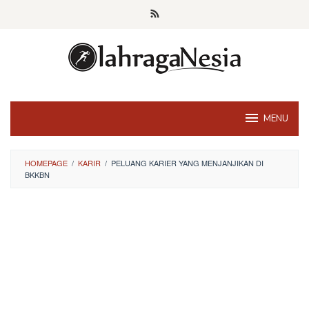
Skip
to
content
MENU
HOMEPAGE
/
KARIR
/
PELUANG KARIER YANG MENJANJIKAN DI
BKKBN