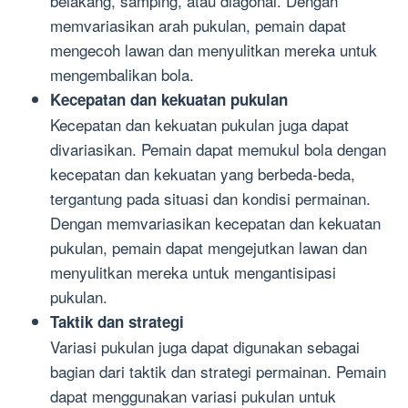
belakang, samping, atau diagonal. Dengan
memvariasikan arah pukulan, pemain dapat
mengecoh lawan dan menyulitkan mereka untuk
mengembalikan bola.
Kecepatan dan kekuatan pukulan
Kecepatan dan kekuatan pukulan juga dapat
divariasikan. Pemain dapat memukul bola dengan
kecepatan dan kekuatan yang berbeda-beda,
tergantung pada situasi dan kondisi permainan.
Dengan memvariasikan kecepatan dan kekuatan
pukulan, pemain dapat mengejutkan lawan dan
menyulitkan mereka untuk mengantisipasi
pukulan.
Taktik dan strategi
Variasi pukulan juga dapat digunakan sebagai
bagian dari taktik dan strategi permainan. Pemain
dapat menggunakan variasi pukulan untuk