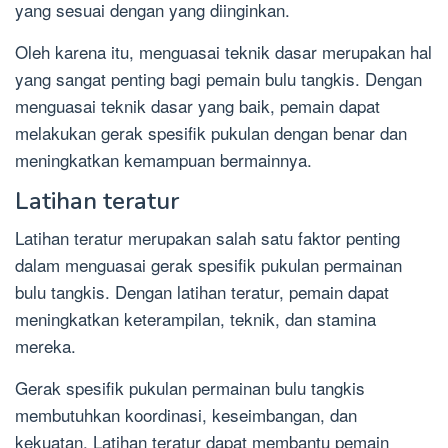
yang sesuai dengan yang diinginkan.
Oleh karena itu, menguasai teknik dasar merupakan hal
yang sangat penting bagi pemain bulu tangkis. Dengan
menguasai teknik dasar yang baik, pemain dapat
melakukan gerak spesifik pukulan dengan benar dan
meningkatkan kemampuan bermainnya.
Latihan teratur
Latihan teratur merupakan salah satu faktor penting
dalam menguasai gerak spesifik pukulan permainan
bulu tangkis. Dengan latihan teratur, pemain dapat
meningkatkan keterampilan, teknik, dan stamina
mereka.
Gerak spesifik pukulan permainan bulu tangkis
membutuhkan koordinasi, keseimbangan, dan
kekuatan. Latihan teratur dapat membantu pemain