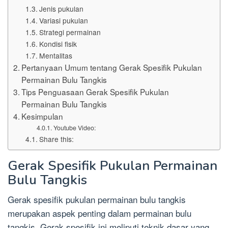
Jenis pukulan
Variasi pukulan
Strategi permainan
Kondisi fisik
Mentalitas
Pertanyaan Umum tentang Gerak Spesifik Pukulan
Permainan Bulu Tangkis
Tips Penguasaan Gerak Spesifik Pukulan
Permainan Bulu Tangkis
Kesimpulan
Youtube Video:
Share this:
Gerak Spesifik Pukulan Permainan
Bulu Tangkis
Gerak spesifik pukulan permainan bulu tangkis
merupakan aspek penting dalam permainan bulu
tangkis. Gerak spesifik ini meliputi teknik dasar yang