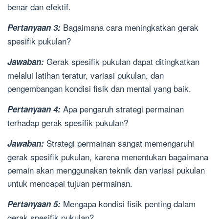
benar dan efektif.
Bagaimana cara meningkatkan gerak
Pertanyaan 3:
spesifik pukulan?
Gerak spesifik pukulan dapat ditingkatkan
Jawaban:
melalui latihan teratur, variasi pukulan, dan
pengembangan kondisi fisik dan mental yang baik.
Apa pengaruh strategi permainan
Pertanyaan 4:
terhadap gerak spesifik pukulan?
Strategi permainan sangat memengaruhi
Jawaban:
gerak spesifik pukulan, karena menentukan bagaimana
pemain akan menggunakan teknik dan variasi pukulan
untuk mencapai tujuan permainan.
Mengapa kondisi fisik penting dalam
Pertanyaan 5:
gerak spesifik pukulan?