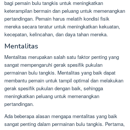
bagi pemain bulu tangkis untuk meningkatkan
keterampilan bermain dan peluang untuk memenangkan
pertandingan. Pemain harus melatih kondisi fisik
mereka secara teratur untuk meningkatkan kekuatan,
kecepatan, kelincahan, dan daya tahan mereka.
Mentalitas
Mentalitas merupakan salah satu faktor penting yang
sangat mempengaruhi gerak spesifik pukulan
permainan bulu tangkis. Mentalitas yang baik dapat
membantu pemain untuk tampil optimal dan melakukan
gerak spesifik pukulan dengan baik, sehingga
meningkatkan peluang untuk memenangkan
pertandingan.
Ada beberapa alasan mengapa mentalitas yang baik
sangat penting dalam permainan bulu tangkis. Pertama,