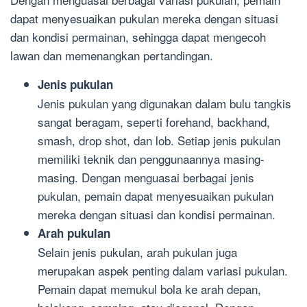
dapat menyesuaikan pukulan mereka dengan situasi
dan kondisi permainan, sehingga dapat mengecoh
lawan dan memenangkan pertandingan.
Jenis pukulan
Jenis pukulan yang digunakan dalam bulu tangkis
sangat beragam, seperti forehand, backhand,
smash, drop shot, dan lob. Setiap jenis pukulan
memiliki teknik dan penggunaannya masing-
masing. Dengan menguasai berbagai jenis
pukulan, pemain dapat menyesuaikan pukulan
mereka dengan situasi dan kondisi permainan.
Arah pukulan
Selain jenis pukulan, arah pukulan juga
merupakan aspek penting dalam variasi pukulan.
Pemain dapat memukul bola ke arah depan,