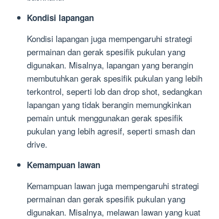
Kondisi lapangan
Kondisi lapangan juga mempengaruhi strategi
permainan dan gerak spesifik pukulan yang
digunakan. Misalnya, lapangan yang berangin
membutuhkan gerak spesifik pukulan yang lebih
terkontrol, seperti lob dan drop shot, sedangkan
lapangan yang tidak berangin memungkinkan
pemain untuk menggunakan gerak spesifik
pukulan yang lebih agresif, seperti smash dan
drive.
Kemampuan lawan
Kemampuan lawan juga mempengaruhi strategi
permainan dan gerak spesifik pukulan yang
digunakan. Misalnya, melawan lawan yang kuat