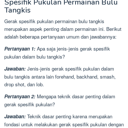
Spesifik Pukulan Permainan Bulu
Tangkis
Gerak spesifik pukulan permainan bulu tangkis
merupakan aspek penting dalam permainan ini. Berikut
adalah beberapa pertanyaan umum dan jawabannya:
Apa saja jenis-jenis gerak spesifik
Pertanyaan 1:
pukulan dalam bulu tangkis?
Jenis-jenis gerak spesifik pukulan dalam
Jawaban:
bulu tangkis antara lain forehand, backhand, smash,
drop shot, dan lob.
Mengapa teknik dasar penting dalam
Pertanyaan 2:
gerak spesifik pukulan?
Teknik dasar penting karena merupakan
Jawaban:
fondasi untuk melakukan gerak spesifik pukulan dengan