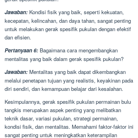
Kondisi fisik yang baik, seperti kekuatan,
Jawaban:
kecepatan, kelincahan, dan daya tahan, sangat penting
untuk melakukan gerak spesifik pukulan dengan efektif
dan efisien.
Bagaimana cara mengembangkan
Pertanyaan 6:
mentalitas yang baik dalam gerak spesifik pukulan?
Mentalitas yang baik dapat dikembangkan
Jawaban:
melalui penetapan tujuan yang realistis, keyakinan pada
diri sendiri, dan kemampuan belajar dari kesalahan.
Kesimpulannya, gerak spesifik pukulan permainan bulu
tangkis merupakan aspek penting yang melibatkan
teknik dasar, variasi pukulan, strategi permainan,
kondisi fisik, dan mentalitas. Memahami faktor-faktor ini
sangat penting untuk meningkatkan keterampilan