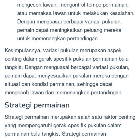
mengecoh lawan, mengontrol tempo permainan,
atau memaksa lawan untuk melakukan kesalahan.
Dengan menguasai berbagai variasi pukulan,
pemain dapat meningkatkan peluang mereka
untuk memenangkan pertandingan.
Kesimpulannya, variasi pukulan merupakan aspek
penting dalam gerak spesifik pukulan permainan bulu
tangkis. Dengan menguasai berbagai variasi pukulan,
pemain dapat menyesuaikan pukulan mereka dengan
situasi dan kondisi permainan, sehingga dapat
mengecoh lawan dan memenangkan pertandingan.
Strategi permainan
Strategi permainan merupakan salah satu faktor penting
yang mempengaruhi gerak spesifik pukulan dalam
permainan bulu tangkis. Strategi permainan