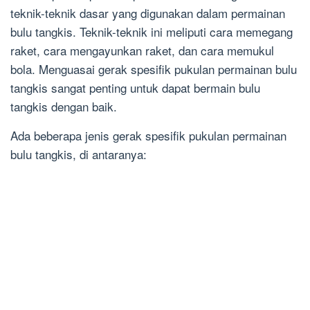
teknik-teknik dasar yang digunakan dalam permainan
bulu tangkis. Teknik-teknik ini meliputi cara memegang
raket, cara mengayunkan raket, dan cara memukul
bola. Menguasai gerak spesifik pukulan permainan bulu
tangkis sangat penting untuk dapat bermain bulu
tangkis dengan baik.
Ada beberapa jenis gerak spesifik pukulan permainan
bulu tangkis, di antaranya: