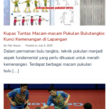
Kupas Tuntas Macam-macam Pukulan Bulutangkis:
Kunci Kemenangan di Lapangan
By
Pak Hasan
Posted on
July 8, 2025
Dalam permainan bulu tangkis, teknik pukulan menjadi
aspek fundamental yang perlu dikuasai untuk meraih
kemenangan. Terdapat berbagai macam pukulan
bulu […]