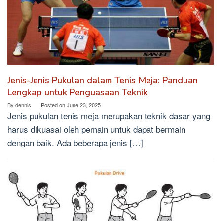
Jenis-Jenis Pukulan dalam Tenis Meja: Panduan
Lengkap untuk Penguasaan Teknik
By
dennis
Posted on
June 23, 2025
Jenis pukulan tenis meja merupakan teknik dasar yang
harus dikuasai oleh pemain untuk dapat bermain
dengan baik. Ada beberapa jenis […]