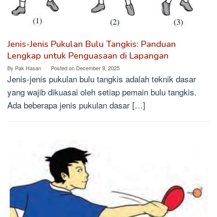
Jenis-Jenis Pukulan Bulu Tangkis: Panduan
Lengkap untuk Penguasaan di Lapangan
By
Pak Hasan
Posted on
December 9, 2025
Jenis-jenis pukulan bulu tangkis adalah teknik dasar
yang wajib dikuasai oleh setiap pemain bulu tangkis.
Ada beberapa jenis pukulan dasar […]