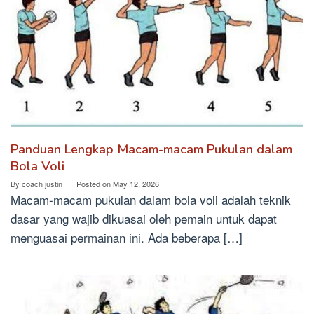
Panduan Lengkap Macam-macam Pukulan dalam
Bola Voli
By
coach justin
Posted on
May 12, 2026
Macam-macam pukulan dalam bola voli adalah teknik
dasar yang wajib dikuasai oleh pemain untuk dapat
menguasai permainan ini. Ada beberapa […]