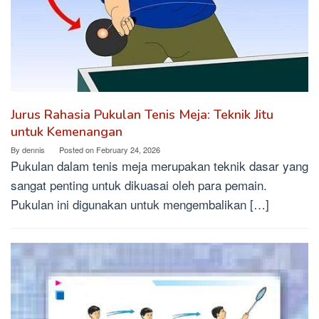
Jurus Rahasia Pukulan Tenis Meja: Teknik Jitu
untuk Kemenangan
By
dennis
Posted on
February 24, 2026
Pukulan dalam tenis meja merupakan teknik dasar yang
sangat penting untuk dikuasai oleh para pemain.
Pukulan ini digunakan untuk mengembalikan […]