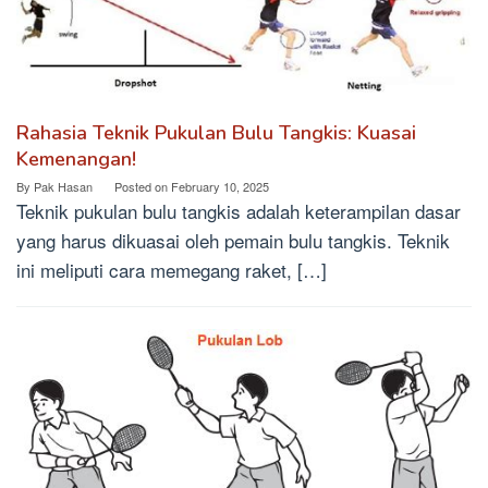
Rahasia Teknik Pukulan Bulu Tangkis: Kuasai
Kemenangan!
By
Pak Hasan
Posted on
February 10, 2025
Teknik pukulan bulu tangkis adalah keterampilan dasar
yang harus dikuasai oleh pemain bulu tangkis. Teknik
ini meliputi cara memegang raket, […]