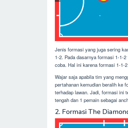
Jenis formasi yang juga sering kam
1-2. Pada dasarnya formasi 1-1-2 
coba. Hal ini karena formasi 1-1-
Wajar saja apabila tim yang meng
pertahanan kemudian beralih ke f
terhadap lawan. Jadi, formasi ini 
tengah dan 1 pemain sebagai anch
2. Formasi The Diamon