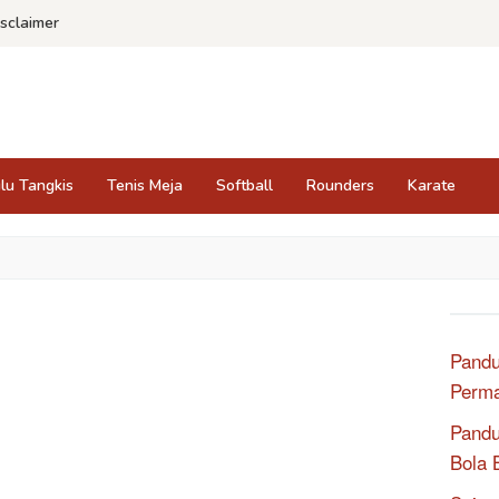
isclaimer
lu Tangkis
Tenis Meja
Softball
Rounders
Karate
Pandu
Perma
Pand
Bola 