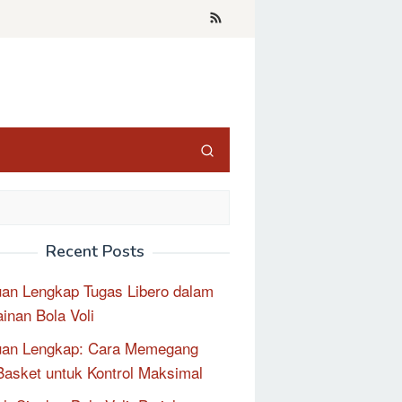
Recent Posts
an Lengkap Tugas Libero dalam
inan Bola Voli
uan Lengkap: Cara Memegang
Basket untuk Kontrol Maksimal