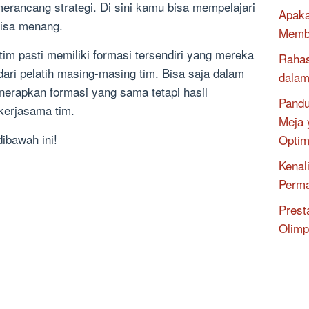
merancang strategi. Di sini kamu bisa mempelajari
Apaka
bisa menang.
Memb
tim pasti memiliki formasi tersendiri yang mereka
Rahas
dari pelatih masing-masing tim. Bisa saja dalam
dalam
nerapkan formasi yang sama tetapi hasil
Pandu
kerjasama tim.
Meja 
dibawah ini!
Optim
Kenal
Perma
Prest
Olimp