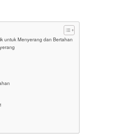
aik untuk Menyerang dan Bertahan
nyerang
tahan
1