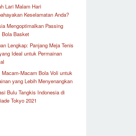
h Lari Malam Hari
ahayakan Keselamatan Anda?
ia Mengoptimalkan Passing
 Bola Basket
an Lengkap: Panjang Meja Tenis
yang Ideal untuk Permainan
al
i Macam-Macam Bola Voli untuk
inan yang Lebih Menyenangkan
asi Bulu Tangkis Indonesia di
iade Tokyo 2021