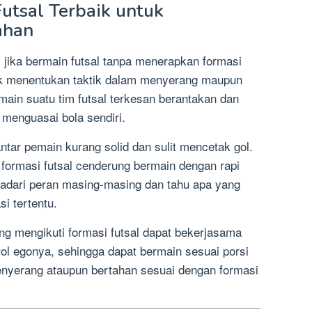
utsal Terbaik untuk
ahan
jika bermain futsal tanpa menerapkan formasi
tuk menentukan taktik dalam menyerang maupun
main suatu tim futsal terkesan berantakan dan
 menguasai bola sendiri.
 antar pemain kurang solid dan sulit mencetak gol.
formasi futsal cenderung bermain dengan rapi
adari peran masing-masing dan tahu apa yang
i tertentu.
g mengikuti formasi futsal dapat bekerjasama
l egonya, sehingga dapat bermain sesuai porsi
enyerang ataupun bertahan sesuai dengan formasi