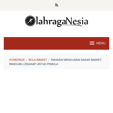
Skip
to
content
MENU
HOMEPAGE
/
BOLA BASKET
/
RAHASIA MENGUASAI DASAR BASKET:
PANDUAN LENGKAP UNTUK PEMULA