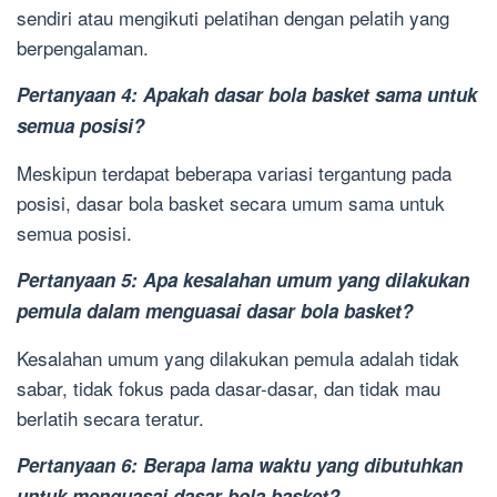
sendiri atau mengikuti pelatihan dengan pelatih yang
berpengalaman.
Pertanyaan 4: Apakah dasar bola basket sama untuk
semua posisi?
Meskipun terdapat beberapa variasi tergantung pada
posisi, dasar bola basket secara umum sama untuk
semua posisi.
Pertanyaan 5: Apa kesalahan umum yang dilakukan
pemula dalam menguasai dasar bola basket?
Kesalahan umum yang dilakukan pemula adalah tidak
sabar, tidak fokus pada dasar-dasar, dan tidak mau
berlatih secara teratur.
Pertanyaan 6: Berapa lama waktu yang dibutuhkan
untuk menguasai dasar bola basket?