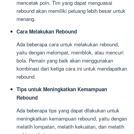
mencetak poin. Tim yang dapat menguasai
rebound akan memiliki peluang lebih besar untuk
menang.
Cara Melakukan Rebound
Ada beberapa cara untuk melakukan rebound,
yaitu dengan melompat, memblok, atau mencuri
bola. Pemain yang baik akan menggunakan
kombinasi dari ketiga cara ini untuk mendapatkan
rebound.
Tips untuk Meningkatkan Kemampuan
Rebound
Ada beberapa tips yang dapat dilakukan untuk
meningkatkan kemampuan rebound, yaitu dengan
melatih lompatan, melatih kekuatan, dan melatih