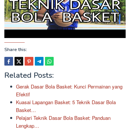
Share this:
Related Posts:
Gerak Dasar Bola Basket: Kunci Permainan yang
Efektif
Kuasai Lapangan Basket: 5 Teknik Dasar Bola
Basket…
Pelajari Teknik Dasar Bola Basket: Panduan
Lengkap…