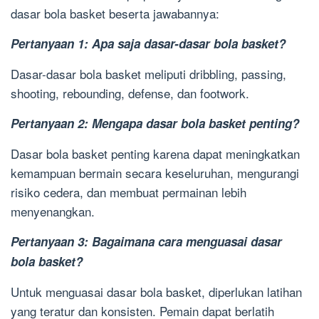
dasar bola basket beserta jawabannya:
Pertanyaan 1: Apa saja dasar-dasar bola basket?
Dasar-dasar bola basket meliputi dribbling, passing,
shooting, rebounding, defense, dan footwork.
Pertanyaan 2: Mengapa dasar bola basket penting?
Dasar bola basket penting karena dapat meningkatkan
kemampuan bermain secara keseluruhan, mengurangi
risiko cedera, dan membuat permainan lebih
menyenangkan.
Pertanyaan 3: Bagaimana cara menguasai dasar
bola basket?
Untuk menguasai dasar bola basket, diperlukan latihan
yang teratur dan konsisten. Pemain dapat berlatih