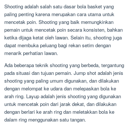
Shooting adalah salah satu dasar bola basket yang
paling penting karena merupakan cara utama untuk
mencetak poin. Shooting yang baik memungkinkan
pemain untuk mencetak poin secara konsisten, bahkan
ketika dijaga ketat oleh lawan. Selain itu, shooting juga
dapat membuka peluang bagi rekan setim dengan
menarik perhatian lawan.
Ada beberapa teknik shooting yang berbeda, tergantung
pada situasi dan tujuan pemain. Jump shot adalah jenis
shooting yang paling umum digunakan, dan dilakukan
dengan melompat ke udara dan melepaskan bola ke
arah ring. Layup adalah jenis shooting yang digunakan
untuk mencetak poin dari jarak dekat, dan dilakukan
dengan berlari ke arah ring dan meletakkan bola ke
dalam ring menggunakan satu tangan.