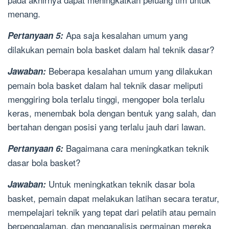
menang.
Apa saja kesalahan umum yang
Pertanyaan 5:
dilakukan pemain bola basket dalam hal teknik dasar?
Beberapa kesalahan umum yang dilakukan
Jawaban:
pemain bola basket dalam hal teknik dasar meliputi
menggiring bola terlalu tinggi, mengoper bola terlalu
keras, menembak bola dengan bentuk yang salah, dan
bertahan dengan posisi yang terlalu jauh dari lawan.
Bagaimana cara meningkatkan teknik
Pertanyaan 6:
dasar bola basket?
Untuk meningkatkan teknik dasar bola
Jawaban:
basket, pemain dapat melakukan latihan secara teratur,
mempelajari teknik yang tepat dari pelatih atau pemain
berpengalaman, dan menganalisis permainan mereka