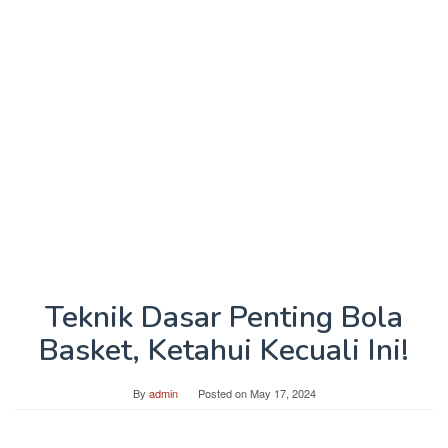
Teknik Dasar Penting Bola
Basket, Ketahui Kecuali Ini!
By
admin
Posted on
May 17, 2024