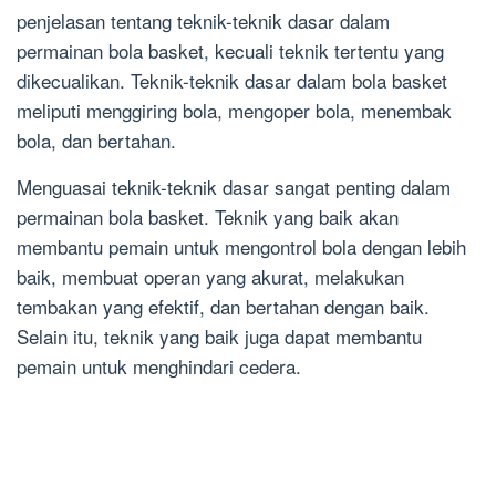
penjelasan tentang teknik-teknik dasar dalam
permainan bola basket, kecuali teknik tertentu yang
dikecualikan. Teknik-teknik dasar dalam bola basket
meliputi menggiring bola, mengoper bola, menembak
bola, dan bertahan.
Menguasai teknik-teknik dasar sangat penting dalam
permainan bola basket. Teknik yang baik akan
membantu pemain untuk mengontrol bola dengan lebih
baik, membuat operan yang akurat, melakukan
tembakan yang efektif, dan bertahan dengan baik.
Selain itu, teknik yang baik juga dapat membantu
pemain untuk menghindari cedera.