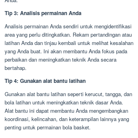
Tip 3: Analisis permainan Anda
Analisis permainan Anda sendiri untuk mengidentifikasi
area yang perlu ditingkatkan. Rekam pertandingan atau
latihan Anda dan tinjau kembali untuk melihat kesalahan
yang Anda buat. Ini akan membantu Anda fokus pada
perbaikan dan meningkatkan teknik Anda secara
bertahap.
Tip 4: Gunakan alat bantu latihan
Gunakan alat bantu latihan seperti kerucut, tangga, dan
bola latihan untuk meningkatkan teknik dasar Anda.
Alat bantu ini dapat membantu Anda mengembangkan
koordinasi, kelincahan, dan keterampilan lainnya yang
penting untuk permainan bola basket.