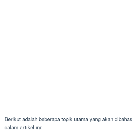
Berikut adalah beberapa topik utama yang akan dibahas
dalam artikel ini: