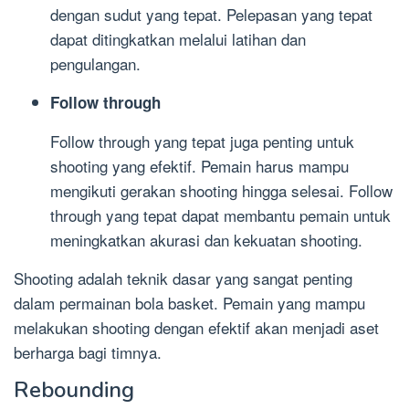
dengan sudut yang tepat. Pelepasan yang tepat
dapat ditingkatkan melalui latihan dan
pengulangan.
Follow through
Follow through yang tepat juga penting untuk
shooting yang efektif. Pemain harus mampu
mengikuti gerakan shooting hingga selesai. Follow
through yang tepat dapat membantu pemain untuk
meningkatkan akurasi dan kekuatan shooting.
Shooting adalah teknik dasar yang sangat penting
dalam permainan bola basket. Pemain yang mampu
melakukan shooting dengan efektif akan menjadi aset
berharga bagi timnya.
Rebounding