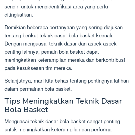
sendiri untuk mengidentifikasi area yang perlu
ditingkatkan.
Demikian beberapa pertanyaan yang sering diajukan
tentang berikut teknik dasar bola basket kecuali.
Dengan menguasai teknik dasar dan aspek-aspek
penting lainnya, pemain bola basket dapat
meningkatkan keterampilan mereka dan berkontribusi
pada kesuksesan tim mereka.
Selanjutnya, mari kita bahas tentang pentingnya latihan
dalam permainan bola basket.
Tips Meningkatkan Teknik Dasar
Bola Basket
Menguasai teknik dasar bola basket sangat penting
untuk meningkatkan keterampilan dan performa