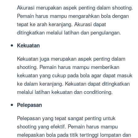
Akurasi merupakan aspek penting dalam shooting.
Pemain harus mampu mengarahkan bola dengan
tepat ke arah keranjang. Akurasi dapat
ditingkatkan melalui latihan dan pengulangan.
Kekuatan
Kekuatan juga merupakan aspek penting dalam
shooting. Pemain harus mampu memberikan
kekuatan yang cukup pada bola agar dapat masuk
ke dalam keranjang. Kekuatan dapat ditingkatkan
melalui latihan kekuatan dan conditioning.
Pelepasan
Pelepasan yang tepat sangat penting untuk
shooting yang efektif. Pemain harus mampu
melepaskan bola pada titik tertinggi lompatan dan