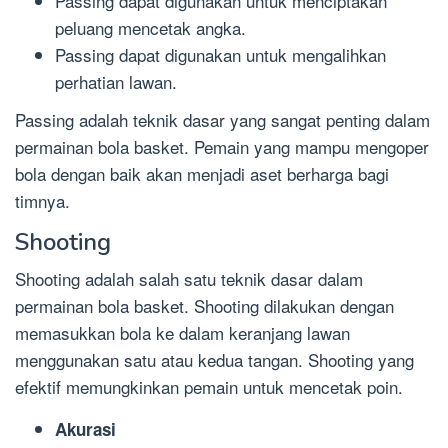
Passing dapat digunakan untuk menciptakan
peluang mencetak angka.
Passing dapat digunakan untuk mengalihkan
perhatian lawan.
Passing adalah teknik dasar yang sangat penting dalam
permainan bola basket. Pemain yang mampu mengoper
bola dengan baik akan menjadi aset berharga bagi
timnya.
Shooting
Shooting adalah salah satu teknik dasar dalam
permainan bola basket. Shooting dilakukan dengan
memasukkan bola ke dalam keranjang lawan
menggunakan satu atau kedua tangan. Shooting yang
efektif memungkinkan pemain untuk mencetak poin.
Akurasi