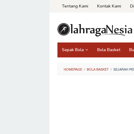
Skip
Tentang Kami
Kontak Kami
D
to
content
Sepak Bola
Bola Basket
Bu
HOMEPAGE
/
BOLA BASKET
/
SEJARAH PE