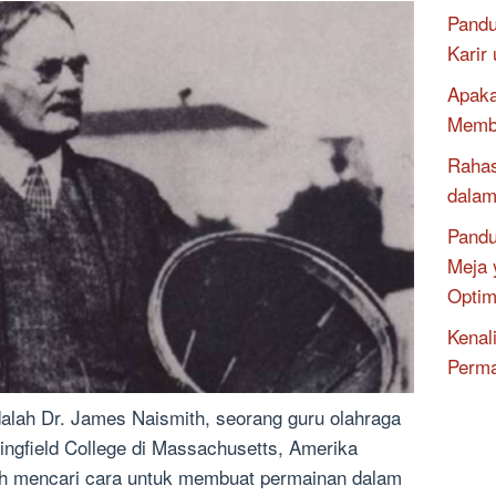
Pandu
Karir
Apaka
Memb
Rahas
dalam
Pandu
Meja 
Optim
Kenal
Perma
alah Dr. James Naismith, seorang guru olahraga
ingfield College di Massachusetts, Amerika
ith mencari cara untuk membuat permainan dalam