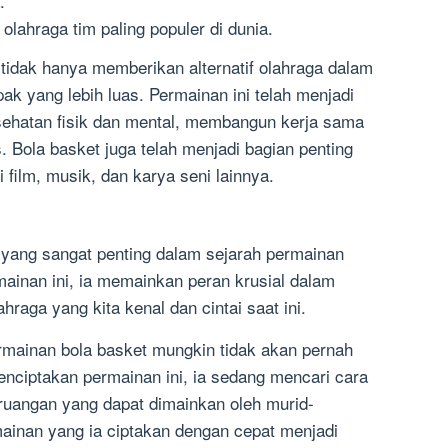
.
olahraga tim paling populer di dunia.
idak hanya memberikan alternatif olahraga dalam
pak yang lebih luas. Permainan ini telah menjadi
ehatan fisik dan mental, membangun kerja sama
 Bola basket juga telah menjadi bagian penting
 film, musik, dan karya seni lainnya.
yang sangat penting dalam sejarah permainan
ainan ini, ia memainkan peran krusial dalam
aga yang kita kenal dan cintai saat ini.
rmainan bola basket mungkin tidak akan pernah
enciptakan permainan ini, ia sedang mencari cara
uangan yang dapat dimainkan oleh murid-
ainan yang ia ciptakan dengan cepat menjadi