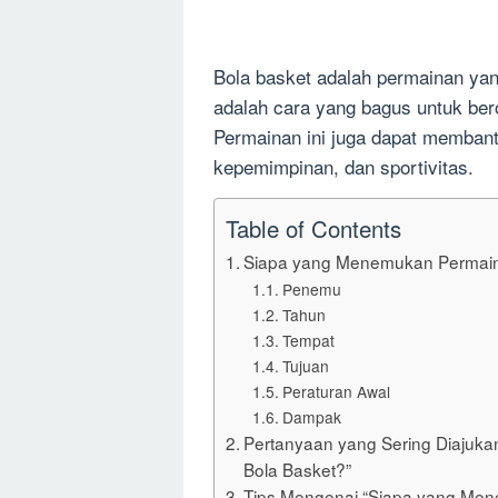
Bola basket adalah permainan yang
adalah cara yang bagus untuk ber
Permainan ini juga dapat membant
kepemimpinan, dan sportivitas.
Table of Contents
Siapa yang Menemukan Permain
Penemu
Tahun
Tempat
Tujuan
Peraturan Awal
Dampak
Pertanyaan yang Sering Diajuk
Bola Basket?”
Tips Mengenai “Siapa yang Men