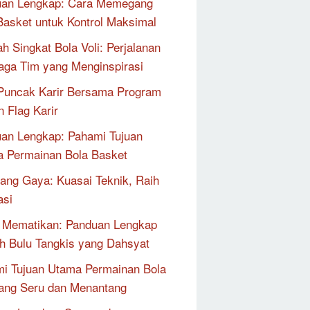
uan Lengkap: Cara Memegang
Basket untuk Kontrol Maksimal
ah Singkat Bola Voli: Perjalanan
aga Tim yang Menginspirasi
Puncak Karir Bersama Program
n Flag Karir
an Lengkap: Pahami Tujuan
 Permainan Bola Basket
ang Gaya: Kuasai Teknik, Raih
asi
 Mematikan: Panduan Lengkap
 Bulu Tangkis yang Dahsyat
i Tujuan Utama Permainan Bola
yang Seru dan Menantang