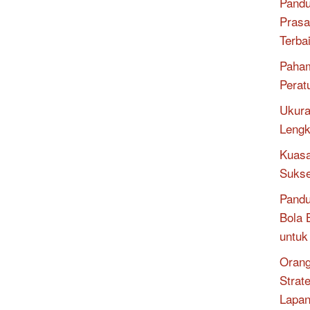
Pandu
Prasa
Terba
Paham
Perat
Ukura
Lengk
Kuasa
Sukse
Pandu
Bola 
untu
Orang
Strat
Lapa