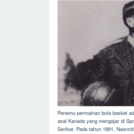
Penemu permainan bola basket ad
asal Kanada yang mengajar di Spr
Serikat. Pada tahun 1891, Naism