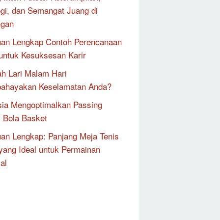
egi, dan Semangat Juang di
ngan
an Lengkap Contoh Perencanaan
 untuk Kesuksesan Karir
h Lari Malam Hari
ahayakan Keselamatan Anda?
ia Mengoptimalkan Passing
 Bola Basket
an Lengkap: Panjang Meja Tenis
yang Ideal untuk Permainan
al