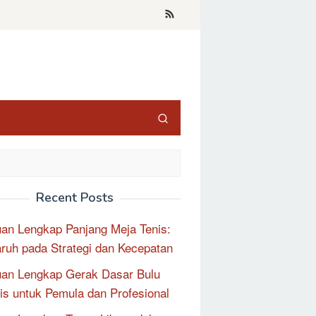
Recent Posts
an Lengkap Panjang Meja Tenis:
ruh pada Strategi dan Kecepatan
an Lengkap Gerak Dasar Bulu
is untuk Pemula dan Profesional