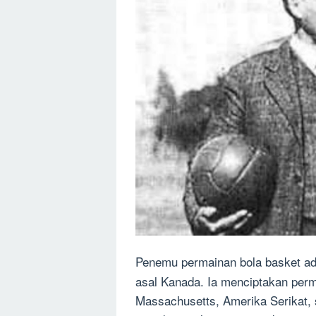
Penemu permainan bola basket a
asal Kanada. Ia menciptakan perma
Massachusetts, Amerika Serikat, 