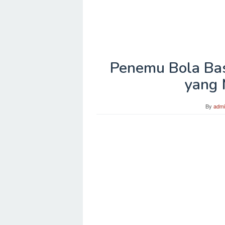
Penemu Bola Bas
yang
By
adm