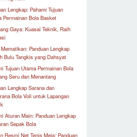
an Lengkap: Pahami Tujuan
 Permainan Bola Basket
ang Gaya: Kuasai Teknik, Raih
asi
 Mematikan: Panduan Lengkap
 Bulu Tangkis yang Dahsyat
i Tujuan Utama Permainan Bola
yang Seru dan Menantang
an Lengkap Sarana dan
rana Bola Voli untuk Lapangan
ik
i Aturan Main: Panduan Lengkap
uran Sepak Bola
n Resmi Net Tenis Meja: Panduan