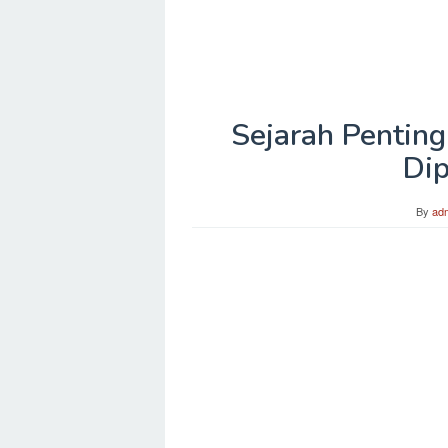
Sejarah Pentin
Dip
By
ad