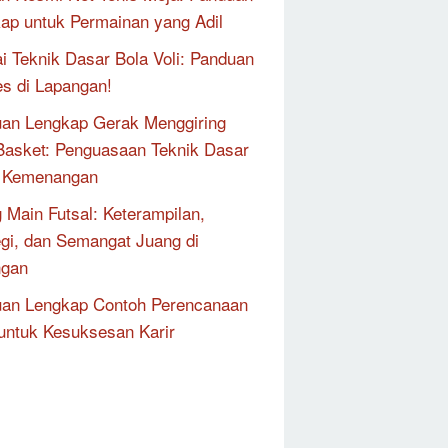
ap untuk Permainan yang Adil
i Teknik Dasar Bola Voli: Panduan
s di Lapangan!
an Lengkap Gerak Menggiring
Basket: Penguasaan Teknik Dasar
k Kemenangan
 Main Futsal: Keterampilan,
egi, dan Semangat Juang di
ngan
an Lengkap Contoh Perencanaan
 untuk Kesuksesan Karir