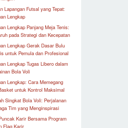
n Lapangan Futsal yang Tepat:
an Lengkap
an Lengkap Panjang Meja Tenis:
ruh pada Strategi dan Kecepatan
an Lengkap Gerak Dasar Bulu
is untuk Pemula dan Profesional
an Lengkap Tugas Libero dalam
inan Bola Voli
uan Lengkap: Cara Memegang
Basket untuk Kontrol Maksimal
ah Singkat Bola Voli: Perjalanan
aga Tim yang Menginspirasi
Puncak Karir Bersama Program
n Flag Karir