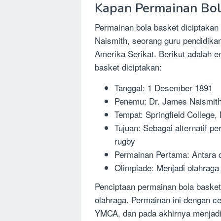
Kapan Permainan Bol
Permainan bola basket diciptakan
Naismith, seorang guru pendidikan
Amerika Serikat. Berikut adalah 
basket diciptakan:
Tanggal: 1 Desember 1891
Penemu: Dr. James Naismit
Tempat: Springfield College
Tujuan: Sebagai alternatif p
rugby
Permainan Pertama: Antara 
Olimpiade: Menjadi olahraga
Penciptaan permainan bola baske
olahraga. Permainan ini dengan c
YMCA, dan pada akhirnya menjadi s