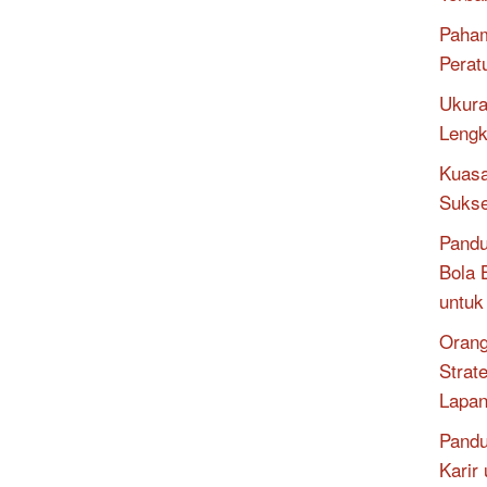
Paham
Perat
Ukura
Lengk
Kuasa
Sukse
Pandu
Bola 
untu
Orang
Strat
Lapa
Pandu
Karir