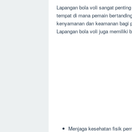
Lapangan bola voli sangat pentin
tempat di mana pemain bertandin
kenyamanan dan keamanan bagi p
Lapangan bola voli juga memiliki b
Menjaga kesehatan fisik pema