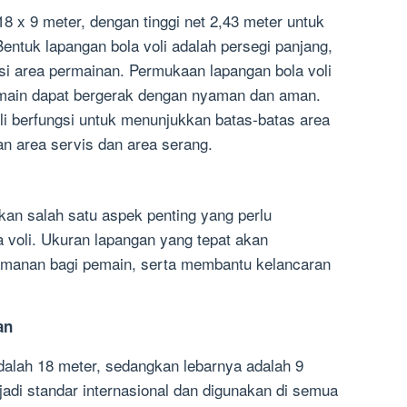
18 x 9 meter, dengan tinggi net 2,43 meter untuk
Bentuk lapangan bola voli adalah persegi panjang,
i area permainan. Permukaan lapangan bola voli
 pemain dapat bergerak dengan nyaman dan aman.
li berfungsi untuk menunjukkan batas-batas area
n area servis dan area serang.
kan salah satu aspek penting yang perlu
a voli. Ukuran lapangan yang tepat akan
anan bagi pemain, serta membantu kelancaran
an
adalah 18 meter, sedangkan lebarnya adalah 9
jadi standar internasional dan digunakan di semua