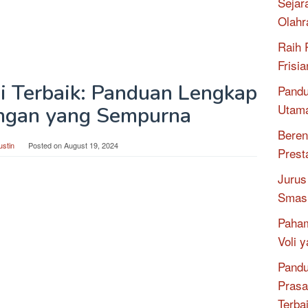
Sejar
Olahr
Raih 
Frisia
i Terbaik: Panduan Lengkap
Pandu
Utama
ngan yang Sempurna
Beren
ustin
Posted on
August 19, 2024
Prest
Jurus
Smash
Paham
Voli 
Pandu
Prasa
Terba