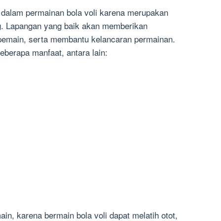
g dalam permainan bola voli karena merupakan
g. Lapangan yang baik akan memberikan
emain, serta membantu kelancaran permainan.
eberapa manfaat, antara lain:
in, karena bermain bola voli dapat melatih otot,