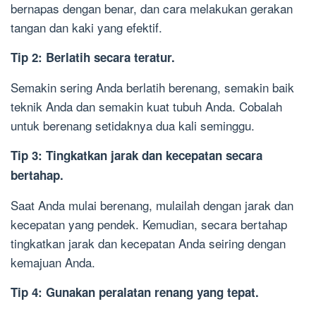
bernapas dengan benar, dan cara melakukan gerakan
tangan dan kaki yang efektif.
Tip 2: Berlatih secara teratur.
Semakin sering Anda berlatih berenang, semakin baik
teknik Anda dan semakin kuat tubuh Anda. Cobalah
untuk berenang setidaknya dua kali seminggu.
Tip 3: Tingkatkan jarak dan kecepatan secara
bertahap.
Saat Anda mulai berenang, mulailah dengan jarak dan
kecepatan yang pendek. Kemudian, secara bertahap
tingkatkan jarak dan kecepatan Anda seiring dengan
kemajuan Anda.
Tip 4: Gunakan peralatan renang yang tepat.