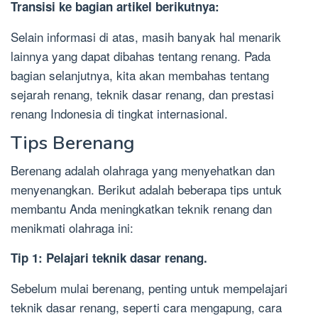
Transisi ke bagian artikel berikutnya:
Selain informasi di atas, masih banyak hal menarik
lainnya yang dapat dibahas tentang renang. Pada
bagian selanjutnya, kita akan membahas tentang
sejarah renang, teknik dasar renang, dan prestasi
renang Indonesia di tingkat internasional.
Tips Berenang
Berenang adalah olahraga yang menyehatkan dan
menyenangkan. Berikut adalah beberapa tips untuk
membantu Anda meningkatkan teknik renang dan
menikmati olahraga ini:
Tip 1: Pelajari teknik dasar renang.
Sebelum mulai berenang, penting untuk mempelajari
teknik dasar renang, seperti cara mengapung, cara