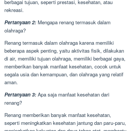
berbagai tujuan, seperti prestasi, kesehatan, atau
rekreasi.
Mengapa renang termasuk dalam
Pertanyaan 2:
olahraga?
Renang termasuk dalam olahraga karena memiliki
beberapa aspek penting, yaitu aktivitas fisik, dilakukan
di air, memiliki tujuan olahraga, memiliki berbagai gaya,
memberikan banyak manfaat kesehatan, cocok untuk
segala usia dan kemampuan, dan olahraga yang relatif
aman.
Apa saja manfaat kesehatan dari
Pertanyaan 3:
renang?
Renang memberikan banyak manfaat kesehatan,
seperti meningkatkan kesehatan jantung dan paru-paru,
meningkatkan kekuatan dan daya tahan otot, membantu