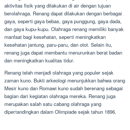
aktivitas fisik yang dilakukan di air dengan tujuan
berolahraga. Renang dapat dilakukan dengan berbagai
gaya, seperti gaya bebas, gaya punggung, gaya dada,
dan gaya kupu-kupu. Olahraga renang memiliki banyak
manfaat bagi kesehatan, seperti meningkatkan
kesehatan jantung, paru-paru, dan otot. Selain itu,
renang juga dapat membantu menurunkan berat badan
dan meningkatkan kualitas tidur.
Renang telah menjadi olahraga yang populer sejak
zaman kuno. Bukti arkeologi menunjukkan bahwa orang
Mesir kuno dan Romawi kuno sudah berenang sebagai
bagian dari kegiatan olahraga mereka. Renang juga
merupakan salah satu cabang olahraga yang
dipertandingkan dalam Olimpiade sejak tahun 1896.