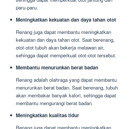
paru-paru.
Meningkatkan kekuatan dan daya tahan otot
Renang juga dapat membantu meningkatkan
kekuatan dan daya tahan otot. Saat berenang,
otot-otot tubuh akan bekerja melawan air,
sehingga dapat memperkuat otot-otot tersebut.
Membantu menurunkan berat badan
Renang adalah olahraga yang dapat membantu
menurunkan berat badan. Saat berenang, tubuh
akan membakar banyak kalori, sehingga dapat
membantu mengurangi berat badan.
Meningkatkan kualitas tidur
Renang juga dapat membantu meningkatkan