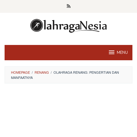
Skip
to
content
MENU
HOMEPAGE
/
RENANG
/
OLAHRAGA RENANG: PENGERTIAN DAN
MANFAATNYA