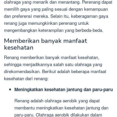
olahraga yang menarik dan menantang. Perenang dapat
memilih gaya yang paling sesuai dengan kemampuan
dan preferensi mereka. Selain itu, keberagaman gaya
renang juga memungkinkan perenang untuk
mengembangkan keterampilan yang berbeda-beda.
Memberikan banyak manfaat
kesehatan
Renang memberikan banyak manfaat kesehatan,
sehingga menjadikannya salah satu olahraga yang
direkomendasikan. Berikut adalah beberapa manfaat
kesehatan dari renang:
Meningkatkan kesehatan jantung dan paru-paru
Renang adalah olahraga aerobik yang dapat
membantu meningkatkan kesehatan jantung dan
paru-paru. Olahraga aerobik dilakukan dalam