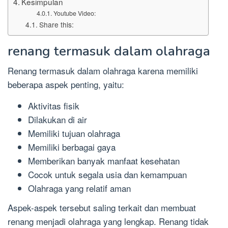
Kesimpulan
Youtube Video:
Share this:
renang termasuk dalam olahraga
Renang termasuk dalam olahraga karena memiliki
beberapa aspek penting, yaitu:
Aktivitas fisik
Dilakukan di air
Memiliki tujuan olahraga
Memiliki berbagai gaya
Memberikan banyak manfaat kesehatan
Cocok untuk segala usia dan kemampuan
Olahraga yang relatif aman
Aspek-aspek tersebut saling terkait dan membuat
renang menjadi olahraga yang lengkap. Renang tidak