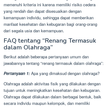
memenuhi kriteria ini karena memiliki risiko cedera
yang rendah dan dapat disesuaikan dengan
kemampuan individu, sehingga dapat memberikan
manfaat kesehatan dan kebugaran bagi orang-orang
dari segala usia dan kemampuan.
FAQ tentang “Renang Termasuk
dalam Olahraga”
Berikut adalah beberapa pertanyaan umum dan
jawabannya tentang “renang termasuk dalam olahraga”:
Apa yang dimaksud dengan olahraga?
Pertanyaan 1:
Olahraga adalah aktivitas fisik yang dilakukan dengan
tujuan untuk meningkatkan kesehatan dan kebugaran.
Olahraga dapat dilakukan dalam berbagai bentuk, baik
secara individu maupun kelompok, dan memiliki