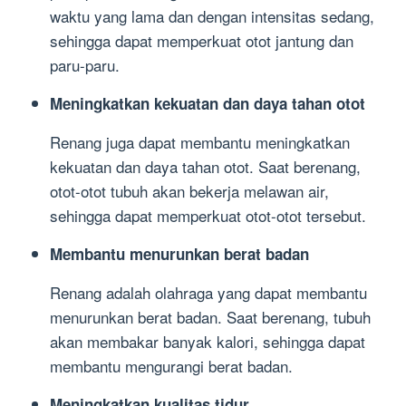
waktu yang lama dan dengan intensitas sedang,
sehingga dapat memperkuat otot jantung dan
paru-paru.
Meningkatkan kekuatan dan daya tahan otot
Renang juga dapat membantu meningkatkan
kekuatan dan daya tahan otot. Saat berenang,
otot-otot tubuh akan bekerja melawan air,
sehingga dapat memperkuat otot-otot tersebut.
Membantu menurunkan berat badan
Renang adalah olahraga yang dapat membantu
menurunkan berat badan. Saat berenang, tubuh
akan membakar banyak kalori, sehingga dapat
membantu mengurangi berat badan.
Meningkatkan kualitas tidur