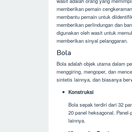
wasit adalah orang yang memimpi
memberikan pemain cengkeraman d
membantu pemain untuk diidentifi
memberikan perlindungan dan bant
digunakan oleh wasit untuk memu
memberikan sinyal pelanggaran.
Bola
Bola adalah objek utama dalam pe
menggiring, mengoper, dan menceta
sintetis lainnya, dan biasanya ber
Konstruksi
Bola sepak terdiri dari 32 pa
20 panel heksagonal. Panel-pa
lainnya.