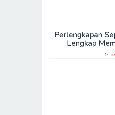
Perlengkapan Se
Lengkap Mem
By
maur