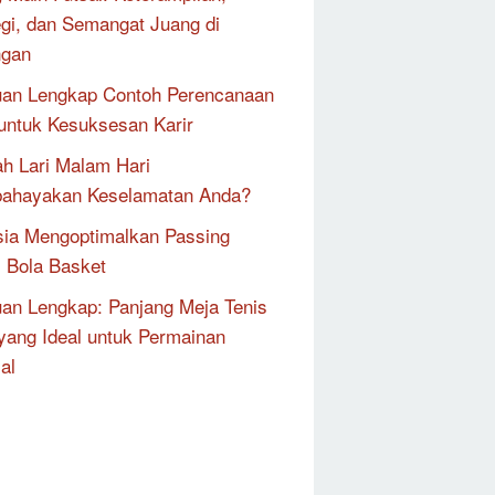
egi, dan Semangat Juang di
ngan
an Lengkap Contoh Perencanaan
 untuk Kesuksesan Karir
h Lari Malam Hari
ahayakan Keselamatan Anda?
ia Mengoptimalkan Passing
 Bola Basket
an Lengkap: Panjang Meja Tenis
yang Ideal untuk Permainan
al