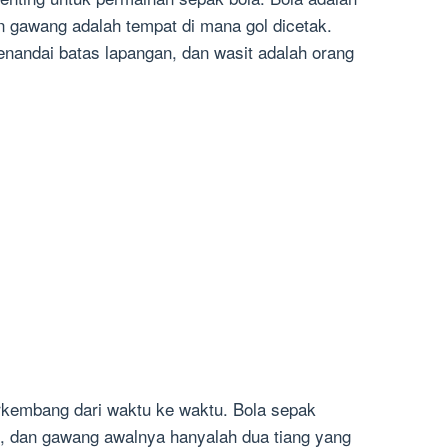
 gawang adalah tempat di mana gol dicetak.
nandai batas lapangan, dan wasit adalah orang
rkembang dari waktu ke waktu. Bola sepak
ng, dan gawang awalnya hanyalah dua tiang yang