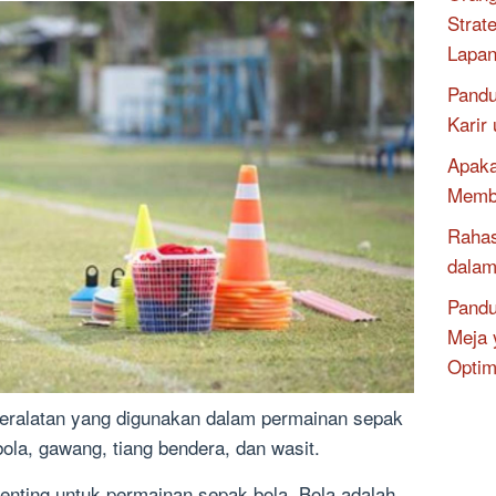
Strat
Lapa
Pandu
Karir
Apaka
Memb
Rahas
dalam
Pandu
Meja 
Optim
peralatan yang digunakan dalam permainan sepak
 bola, gawang, tiang bendera, dan wasit.
enting untuk permainan sepak bola. Bola adalah