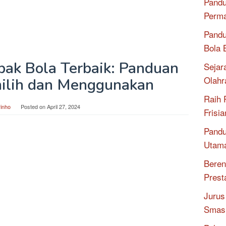
Pandu
Perma
Pand
Bola 
pak Bola Terbaik: Panduan
Sejar
Olahr
ilih dan Menggunakan
Raih 
inho
Posted on
April 27, 2024
Frisia
Pandu
Utama
Beren
Prest
Jurus
Smash