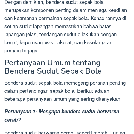
Dengan demikian, bendera sudut sepak bola
merupakan komponen penting dalam menjaga keadilan
dan keamanan permainan sepak bola. Kehadirannya di
setiap sudut lapangan memastikan bahwa batas
lapangan jelas, tendangan sudut dilakukan dengan
benar, keputusan wasit akurat, dan keselamatan
pemain terjaga.
Pertanyaan Umum tentang
Bendera Sudut Sepak Bola
Bendera sudut sepak bola memegang peranan penting
dalam pertandingan sepak bola. Berikut adalah
beberapa pertanyaan umum yang sering ditanyakan:
Pertanyaan 1: Mengapa bendera sudut berwarna
cerah?
Bendera sudut berwarna cerah, seperti merah, kuning,