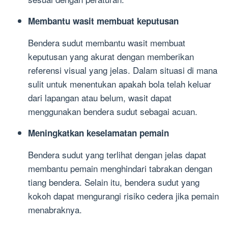
Membantu wasit membuat keputusan
Bendera sudut membantu wasit membuat
keputusan yang akurat dengan memberikan
referensi visual yang jelas. Dalam situasi di mana
sulit untuk menentukan apakah bola telah keluar
dari lapangan atau belum, wasit dapat
menggunakan bendera sudut sebagai acuan.
Meningkatkan keselamatan pemain
Bendera sudut yang terlihat dengan jelas dapat
membantu pemain menghindari tabrakan dengan
tiang bendera. Selain itu, bendera sudut yang
kokoh dapat mengurangi risiko cedera jika pemain
menabraknya.