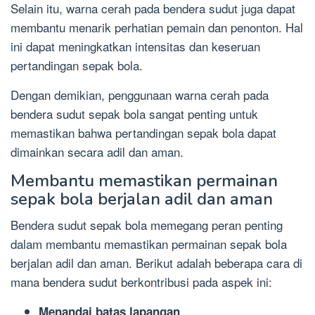
Selain itu, warna cerah pada bendera sudut juga dapat
membantu menarik perhatian pemain dan penonton. Hal
ini dapat meningkatkan intensitas dan keseruan
pertandingan sepak bola.
Dengan demikian, penggunaan warna cerah pada
bendera sudut sepak bola sangat penting untuk
memastikan bahwa pertandingan sepak bola dapat
dimainkan secara adil dan aman.
Membantu memastikan permainan
sepak bola berjalan adil dan aman
Bendera sudut sepak bola memegang peran penting
dalam membantu memastikan permainan sepak bola
berjalan adil dan aman. Berikut adalah beberapa cara di
mana bendera sudut berkontribusi pada aspek ini:
Menandai batas lapangan