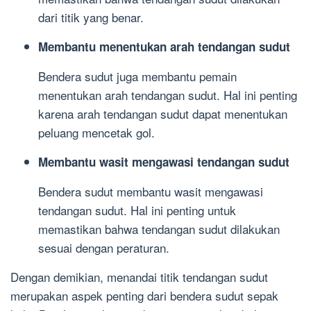
dari titik yang benar.
Membantu menentukan arah tendangan sudut
Bendera sudut juga membantu pemain
menentukan arah tendangan sudut. Hal ini penting
karena arah tendangan sudut dapat menentukan
peluang mencetak gol.
Membantu wasit mengawasi tendangan sudut
Bendera sudut membantu wasit mengawasi
tendangan sudut. Hal ini penting untuk
memastikan bahwa tendangan sudut dilakukan
sesuai dengan peraturan.
Dengan demikian, menandai titik tendangan sudut
merupakan aspek penting dari bendera sudut sepak