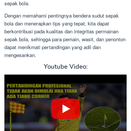
sepak bola.
Dengan memahami pentingnya bendera sudut sepak
bola dan menerapkan tips yang tepat, kita dapat
berkontribusi pada kualitas dan integritas permainan
sepak bola, sehingga para pemain, wasit, dan penonton
dapat menikmati pertandingan yang adil dan
mengesankan.
Youtube Video: