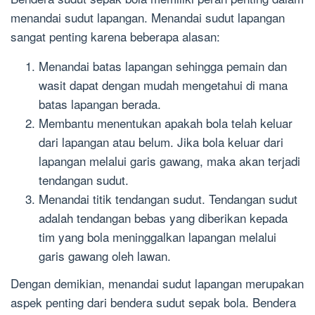
menandai sudut lapangan. Menandai sudut lapangan
sangat penting karena beberapa alasan:
Menandai batas lapangan sehingga pemain dan
wasit dapat dengan mudah mengetahui di mana
batas lapangan berada.
Membantu menentukan apakah bola telah keluar
dari lapangan atau belum. Jika bola keluar dari
lapangan melalui garis gawang, maka akan terjadi
tendangan sudut.
Menandai titik tendangan sudut. Tendangan sudut
adalah tendangan bebas yang diberikan kepada
tim yang bola meninggalkan lapangan melalui
garis gawang oleh lawan.
Dengan demikian, menandai sudut lapangan merupakan
aspek penting dari bendera sudut sepak bola. Bendera