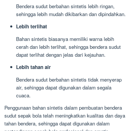
Bendera sudut berbahan sintetis lebih ringan,
sehingga lebih mudah dikibarkan dan dipindahkan.
Lebih terlihat
Bahan sintetis biasanya memiliki warna lebih
cerah dan lebih terlihat, sehingga bendera sudut
dapat terlihat dengan jelas dari kejauhan.
Lebih tahan air
Bendera sudut berbahan sintetis tidak menyerap
air, sehingga dapat digunakan dalam segala
cuaca.
Penggunaan bahan sintetis dalam pembuatan bendera
sudut sepak bola telah meningkatkan kualitas dan daya
tahan bendera, sehingga dapat digunakan dalam