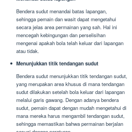
Bendera sudut menandai batas lapangan,
sehingga pemain dan wasit dapat mengetahui
secara jelas area permainan yang sah. Hal ini
mencegah kebingungan dan perselisihan
mengenai apakah bola telah keluar dari lapangan
atau tidak.
Menunjukkan titik tendangan sudut
Bendera sudut menunjukkan titik tendangan sudut,
yang merupakan area khusus di mana tendangan
sudut dilakukan setelah bola keluar dari lapangan
melalui garis gawang. Dengan adanya bendera
sudut, pemain dapat dengan mudah mengetahui di
mana mereka harus mengambil tendangan sudut,
sehingga memastikan bahwa permainan berjalan
sesuai dengan peraturan.