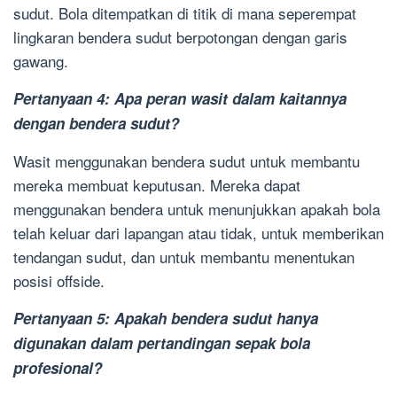
sudut. Bola ditempatkan di titik di mana seperempat
lingkaran bendera sudut berpotongan dengan garis
gawang.
Pertanyaan 4: Apa peran wasit dalam kaitannya
dengan bendera sudut?
Wasit menggunakan bendera sudut untuk membantu
mereka membuat keputusan. Mereka dapat
menggunakan bendera untuk menunjukkan apakah bola
telah keluar dari lapangan atau tidak, untuk memberikan
tendangan sudut, dan untuk membantu menentukan
posisi offside.
Pertanyaan 5: Apakah bendera sudut hanya
digunakan dalam pertandingan sepak bola
profesional?