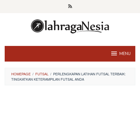
Skip
to
content
MENU
HOMEPAGE
/
FUTSAL
/
PERLENGKAPAN LATIHAN FUTSAL TERBAIK:
TINGKATKAN KETERAMPILAN FUTSAL ANDA