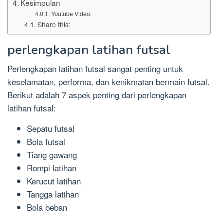
Kesimpulan
Youtube Video:
Share this:
perlengkapan latihan futsal
Perlengkapan latihan futsal sangat penting untuk
keselamatan, performa, dan kenikmatan bermain futsal.
Berikut adalah 7 aspek penting dari perlengkapan
latihan futsal:
Sepatu futsal
Bola futsal
Tiang gawang
Rompi latihan
Kerucut latihan
Tangga latihan
Bola beban