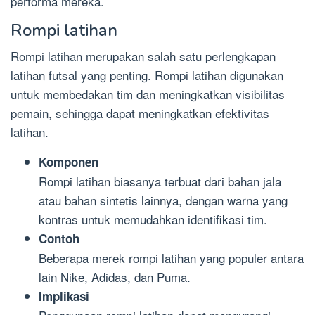
performa mereka.
Rompi latihan
Rompi latihan merupakan salah satu perlengkapan
latihan futsal yang penting. Rompi latihan digunakan
untuk membedakan tim dan meningkatkan visibilitas
pemain, sehingga dapat meningkatkan efektivitas
latihan.
Komponen
Rompi latihan biasanya terbuat dari bahan jala
atau bahan sintetis lainnya, dengan warna yang
kontras untuk memudahkan identifikasi tim.
Contoh
Beberapa merek rompi latihan yang populer antara
lain Nike, Adidas, dan Puma.
Implikasi