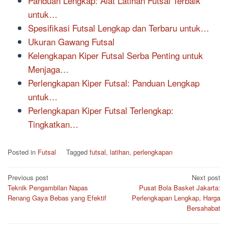
Panduan Lengkap: Alat Latihan Futsal Terbaik
untuk…
Spesifikasi Futsal Lengkap dan Terbaru untuk…
Ukuran Gawang Futsal
Kelengkapan Kiper Futsal Serba Penting untuk
Menjaga…
Perlengkapan Kiper Futsal: Panduan Lengkap
untuk…
Perlengkapan Kiper Futsal Terlengkap:
Tingkatkan…
Posted in
Futsal
Tagged
futsal
,
latihan
,
perlengkapan
Post
Previous post
Next post
Teknik Pengambilan Napas
Pusat Bola Basket Jakarta:
navigation
Renang Gaya Bebas yang Efektif
Perlengkapan Lengkap, Harga
Bersahabat