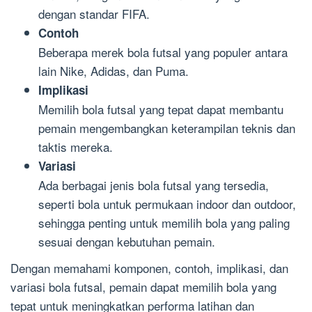
dengan standar FIFA.
Contoh
Beberapa merek bola futsal yang populer antara
lain Nike, Adidas, dan Puma.
Implikasi
Memilih bola futsal yang tepat dapat membantu
pemain mengembangkan keterampilan teknis dan
taktis mereka.
Variasi
Ada berbagai jenis bola futsal yang tersedia,
seperti bola untuk permukaan indoor dan outdoor,
sehingga penting untuk memilih bola yang paling
sesuai dengan kebutuhan pemain.
Dengan memahami komponen, contoh, implikasi, dan
variasi bola futsal, pemain dapat memilih bola yang
tepat untuk meningkatkan performa latihan dan