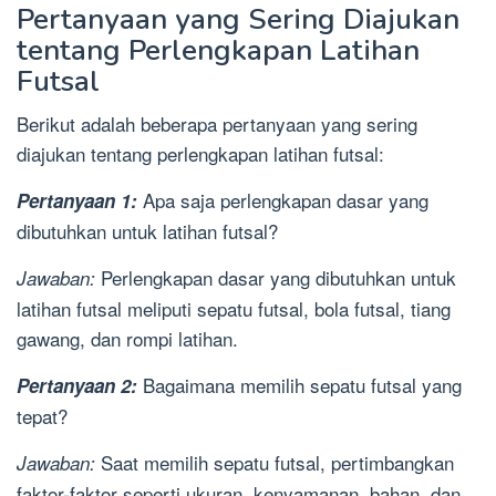
Pertanyaan yang Sering Diajukan
tentang Perlengkapan Latihan
Futsal
Berikut adalah beberapa pertanyaan yang sering
diajukan tentang perlengkapan latihan futsal:
Apa saja perlengkapan dasar yang
Pertanyaan 1:
dibutuhkan untuk latihan futsal?
Perlengkapan dasar yang dibutuhkan untuk
Jawaban:
latihan futsal meliputi sepatu futsal, bola futsal, tiang
gawang, dan rompi latihan.
Bagaimana memilih sepatu futsal yang
Pertanyaan 2:
tepat?
Saat memilih sepatu futsal, pertimbangkan
Jawaban:
faktor-faktor seperti ukuran, kenyamanan, bahan, dan