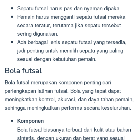
Sepatu futsal harus pas dan nyaman dipakai.
Pemain harus mengganti sepatu futsal mereka
secara teratur, terutama jika sepatu tersebut
sering digunakan.
Ada berbagai jenis sepatu futsal yang tersedia,
jadi penting untuk memilih sepatu yang paling
sesuai dengan kebutuhan pemain.
Bola futsal
Bola futsal merupakan komponen penting dari
perlengkapan latihan futsal. Bola yang tepat dapat
meningkatkan kontrol, akurasi, dan daya tahan pemain,
sehingga meningkatkan performa secara keseluruhan.
Komponen
Bola futsal biasanya terbuat dari kulit atau bahan
sintetis, dengan ukuran dan berat yang sesuai