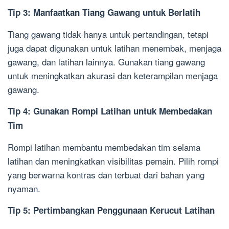
Tip 3: Manfaatkan Tiang Gawang untuk Berlatih
Tiang gawang tidak hanya untuk pertandingan, tetapi
juga dapat digunakan untuk latihan menembak, menjaga
gawang, dan latihan lainnya. Gunakan tiang gawang
untuk meningkatkan akurasi dan keterampilan menjaga
gawang.
Tip 4: Gunakan Rompi Latihan untuk Membedakan
Tim
Rompi latihan membantu membedakan tim selama
latihan dan meningkatkan visibilitas pemain. Pilih rompi
yang berwarna kontras dan terbuat dari bahan yang
nyaman.
Tip 5: Pertimbangkan Penggunaan Kerucut Latihan