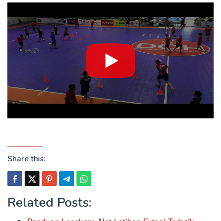
Share this:
Related Posts: