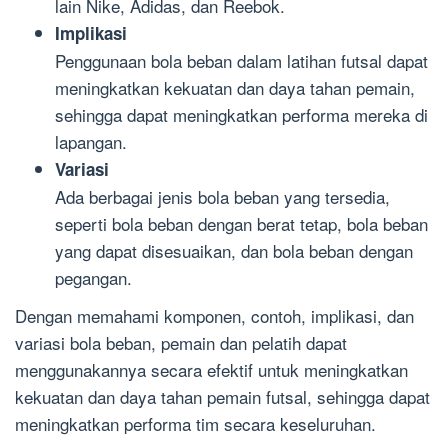
lain Nike, Adidas, dan Reebok.
Implikasi
Penggunaan bola beban dalam latihan futsal dapat
meningkatkan kekuatan dan daya tahan pemain,
sehingga dapat meningkatkan performa mereka di
lapangan.
Variasi
Ada berbagai jenis bola beban yang tersedia,
seperti bola beban dengan berat tetap, bola beban
yang dapat disesuaikan, dan bola beban dengan
pegangan.
Dengan memahami komponen, contoh, implikasi, dan
variasi bola beban, pemain dan pelatih dapat
menggunakannya secara efektif untuk meningkatkan
kekuatan dan daya tahan pemain futsal, sehingga dapat
meningkatkan performa tim secara keseluruhan.