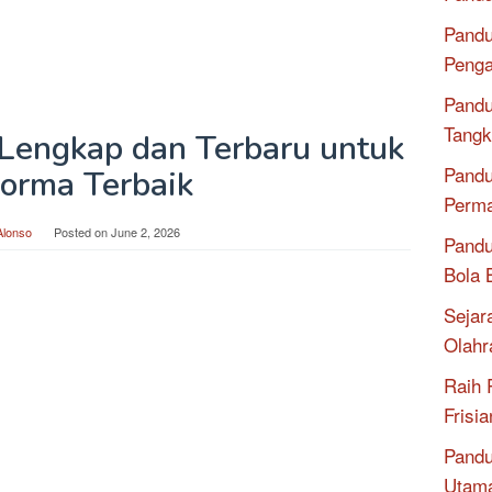
Pandu
Penga
Pandu
Tangk
l Lengkap dan Terbaru untuk
Pandu
forma Terbaik
Perma
Alonso
Posted on
June 2, 2026
Pand
Bola 
Sejar
Olahr
Raih 
Frisia
Pandu
Utama