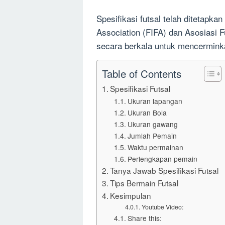
Spesifikasi futsal telah ditetapkan
Association (FIFA) dan Asosiasi Fu
secara berkala untuk mencermink
Table of Contents
Spesifikasi Futsal
Ukuran lapangan
Ukuran Bola
Ukuran gawang
Jumlah Pemain
Waktu permainan
Perlengkapan pemain
Tanya Jawab Spesifikasi Futsal
Tips Bermain Futsal
Kesimpulan
Youtube Video:
Share this: