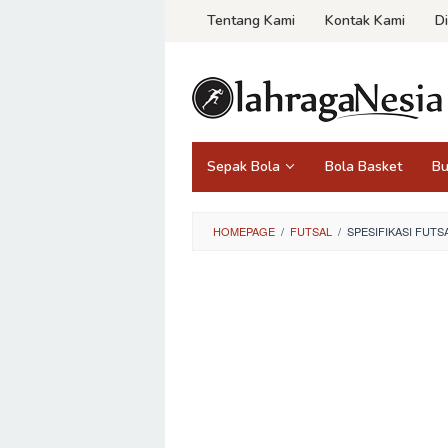
Skip
Tentang Kami
Kontak Kami
D
to
content
Sepak Bola
Bola Basket
Bu
HOMEPAGE
/
FUTSAL
/
SPESIFIKASI FUT