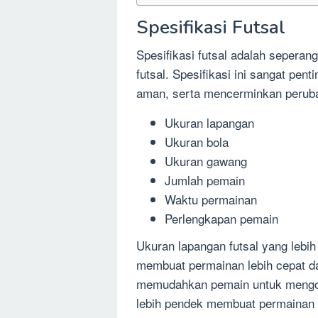
Spesifikasi Futsal
Spesifikasi futsal adalah sepera
futsal. Spesifikasi ini sangat pe
aman, serta mencerminkan peruba
Ukuran lapangan
Ukuran bola
Ukuran gawang
Jumlah pemain
Waktu permainan
Perlengkapan pemain
Ukuran lapangan futsal yang lebih
membuat permainan lebih cepat da
memudahkan pemain untuk mengon
lebih pendek membuat permainan l