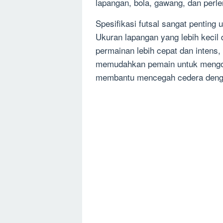
lapangan, bola, gawang, dan perle
Spesifikasi futsal sangat pentin
Ukuran lapangan yang lebih kecil
permainan lebih cepat dan intens,
memudahkan pemain untuk mengontr
membantu mencegah cedera dengan