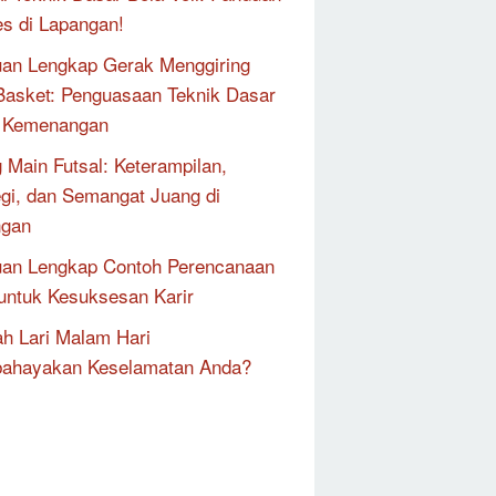
s di Lapangan!
an Lengkap Gerak Menggiring
Basket: Penguasaan Teknik Dasar
k Kemenangan
 Main Futsal: Keterampilan,
egi, dan Semangat Juang di
ngan
an Lengkap Contoh Perencanaan
 untuk Kesuksesan Karir
h Lari Malam Hari
ahayakan Keselamatan Anda?