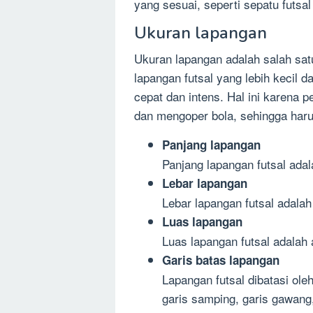
yang sesuai, seperti sepatu futs
Ukuran lapangan
Ukuran lapangan adalah salah satu
lapangan futsal yang lebih kecil 
cepat dan intens. Hal ini karena p
dan mengoper bola, sehingga harus
Panjang lapangan
Panjang lapangan futsal adal
Lebar lapangan
Lebar lapangan futsal adalah
Luas lapangan
Luas lapangan futsal adalah 
Garis batas lapangan
Lapangan futsal dibatasi oleh 
garis samping, garis gawang,