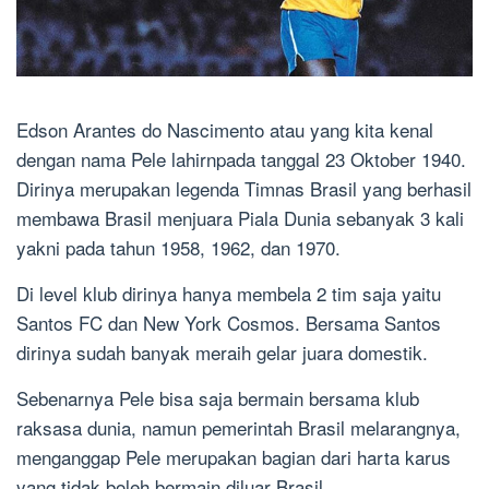
Edson Arantes do Nascimento atau yang kita kenal
dengan nama Pele lahirnpada tanggal 23 Oktober 1940.
Dirinya merupakan legenda Timnas Brasil yang berhasil
membawa Brasil menjuara Piala Dunia sebanyak 3 kali
yakni pada tahun 1958, 1962, dan 1970.
Di level klub dirinya hanya membela 2 tim saja yaitu
Santos FC dan New York Cosmos. Bersama Santos
dirinya sudah banyak meraih gelar juara domestik.
Sebenarnya Pele bisa saja bermain bersama klub
raksasa dunia, namun pemerintah Brasil melarangnya,
menganggap Pele merupakan bagian dari harta karus
yang tidak boleh bermain diluar Brasil.