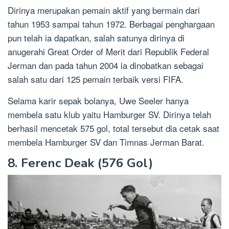
Dirinya merupakan pemain aktif yang bermain dari
tahun 1953 sampai tahun 1972. Berbagai penghargaan
pun telah ia dapatkan, salah satunya dirinya di
anugerahi Great Order of Merit dari Republik Federal
Jerman dan pada tahun 2004 ia dinobatkan sebagai
salah satu dari 125 pemain terbaik versi FIFA.
Selama karir sepak bolanya, Uwe Seeler hanya
membela satu klub yaitu Hamburger SV. Dirinya telah
berhasil mencetak 575 gol, total tersebut dia cetak saat
membela Hamburger SV dan Timnas Jerman Barat.
8.
Ferenc Deak (576 Gol)