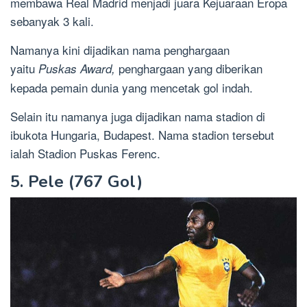
membawa Real Madrid menjadi juara Kejuaraan Eropa
sebanyak 3 kali.
Namanya kini dijadikan nama penghargaan
yaitu
penghargaan yang diberikan
Puskas Award,
kepada pemain dunia yang mencetak gol indah.
Selain itu namanya juga dijadikan nama stadion di
ibukota Hungaria, Budapest. Nama stadion tersebut
ialah Stadion Puskas Ferenc.
5.
Pele (767 Gol)