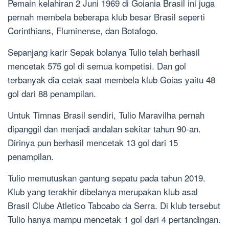
Pemain kelahiran 2 Juni 1969 di Goiania Brasil ini juga
pernah membela beberapa klub besar Brasil seperti
Corinthians, Fluminense, dan Botafogo.
Sepanjang karir Sepak bolanya Tulio telah berhasil
mencetak 575 gol di semua kompetisi. Dan gol
terbanyak dia cetak saat membela klub Goias yaitu 48
gol dari 88 penampilan.
Untuk Timnas Brasil sendiri, Tulio Maravilha pernah
dipanggil dan menjadi andalan sekitar tahun 90-an.
Dirinya pun berhasil mencetak 13 gol dari 15
penampilan.
Tulio memutuskan gantung sepatu pada tahun 2019.
Klub yang terakhir dibelanya merupakan klub asal
Brasil Clube Atletico Taboabo da Serra. Di klub tersebut
Tulio hanya mampu mencetak 1 gol dari 4 pertandingan.