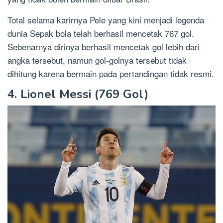
Total selama karirnya Pele yang kini menjadi legenda
dunia Sepak bola telah berhasil mencetak 767 gol.
Sebenarnya dirinya berhasil mencetak gol lebih dari
angka tersebut, namun gol-golnya tersebut tidak
dihitung karena bermain pada pertandingan tidak resmi.
4.
Lionel Messi (769 Gol)