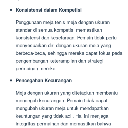
Konsistensi dalam Kompetisi
Penggunaan meja tenis meja dengan ukuran
standar di semua kompetisi memastikan
konsistensi dan kesetaraan. Pemain tidak perlu
menyesuaikan diri dengan ukuran meja yang
berbeda-beda, sehingga mereka dapat fokus pada
pengembangan keterampilan dan strategi
permainan mereka.
Pencegahan Kecurangan
Meja dengan ukuran yang ditetapkan membantu
mencegah kecurangan. Pemain tidak dapat
mengubah ukuran meja untuk mendapatkan
keuntungan yang tidak adil. Hal ini menjaga
integritas permainan dan memastikan bahwa