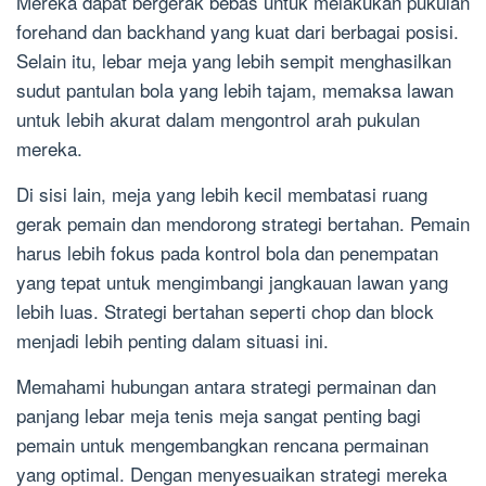
Mereka dapat bergerak bebas untuk melakukan pukulan
forehand dan backhand yang kuat dari berbagai posisi.
Selain itu, lebar meja yang lebih sempit menghasilkan
sudut pantulan bola yang lebih tajam, memaksa lawan
untuk lebih akurat dalam mengontrol arah pukulan
mereka.
Di sisi lain, meja yang lebih kecil membatasi ruang
gerak pemain dan mendorong strategi bertahan. Pemain
harus lebih fokus pada kontrol bola dan penempatan
yang tepat untuk mengimbangi jangkauan lawan yang
lebih luas. Strategi bertahan seperti chop dan block
menjadi lebih penting dalam situasi ini.
Memahami hubungan antara strategi permainan dan
panjang lebar meja tenis meja sangat penting bagi
pemain untuk mengembangkan rencana permainan
yang optimal. Dengan menyesuaikan strategi mereka