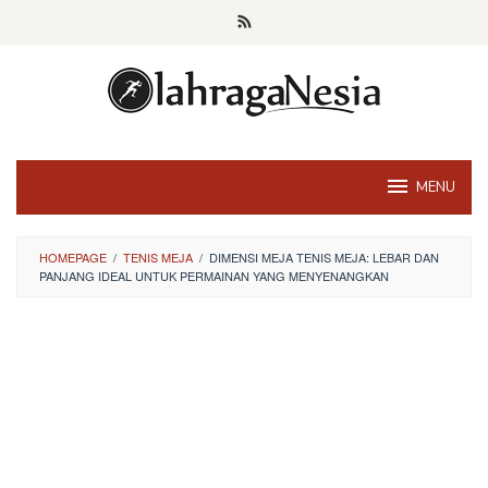
Skip
to
content
MENU
HOMEPAGE
/
TENIS MEJA
/
DIMENSI MEJA TENIS MEJA: LEBAR DAN
PANJANG IDEAL UNTUK PERMAINAN YANG MENYENANGKAN