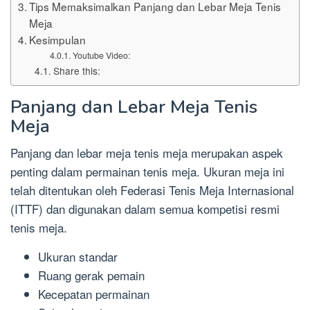
Tips Memaksimalkan Panjang dan Lebar Meja Tenis
Meja
Kesimpulan
Youtube Video:
Share this:
Panjang dan Lebar Meja Tenis
Meja
Panjang dan lebar meja tenis meja merupakan aspek
penting dalam permainan tenis meja. Ukuran meja ini
telah ditentukan oleh Federasi Tenis Meja Internasional
(ITTF) dan digunakan dalam semua kompetisi resmi
tenis meja.
Ukuran standar
Ruang gerak pemain
Kecepatan permainan