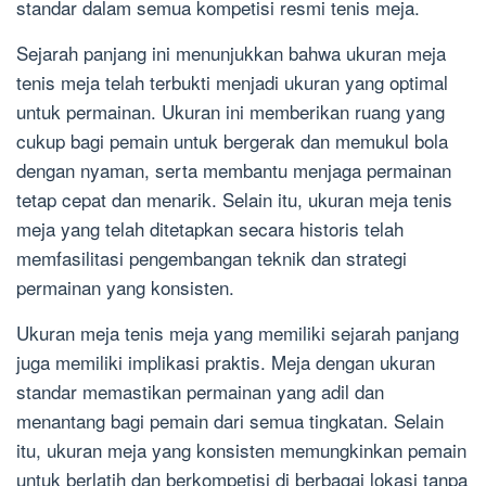
standar dalam semua kompetisi resmi tenis meja.
Sejarah panjang ini menunjukkan bahwa ukuran meja
tenis meja telah terbukti menjadi ukuran yang optimal
untuk permainan. Ukuran ini memberikan ruang yang
cukup bagi pemain untuk bergerak dan memukul bola
dengan nyaman, serta membantu menjaga permainan
tetap cepat dan menarik. Selain itu, ukuran meja tenis
meja yang telah ditetapkan secara historis telah
memfasilitasi pengembangan teknik dan strategi
permainan yang konsisten.
Ukuran meja tenis meja yang memiliki sejarah panjang
juga memiliki implikasi praktis. Meja dengan ukuran
standar memastikan permainan yang adil dan
menantang bagi pemain dari semua tingkatan. Selain
itu, ukuran meja yang konsisten memungkinkan pemain
untuk berlatih dan berkompetisi di berbagai lokasi tanpa