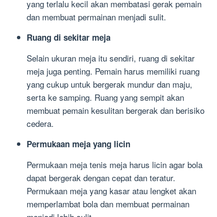
yang terlalu kecil akan membatasi gerak pemain
dan membuat permainan menjadi sulit.
Ruang di sekitar meja
Selain ukuran meja itu sendiri, ruang di sekitar
meja juga penting. Pemain harus memiliki ruang
yang cukup untuk bergerak mundur dan maju,
serta ke samping. Ruang yang sempit akan
membuat pemain kesulitan bergerak dan berisiko
cedera.
Permukaan meja yang licin
Permukaan meja tenis meja harus licin agar bola
dapat bergerak dengan cepat dan teratur.
Permukaan meja yang kasar atau lengket akan
memperlambat bola dan membuat permainan
menjadi lebih sulit.