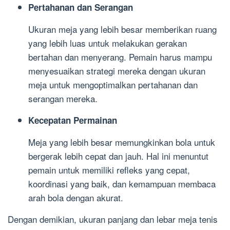
Pertahanan dan Serangan
Ukuran meja yang lebih besar memberikan ruang
yang lebih luas untuk melakukan gerakan
bertahan dan menyerang. Pemain harus mampu
menyesuaikan strategi mereka dengan ukuran
meja untuk mengoptimalkan pertahanan dan
serangan mereka.
Kecepatan Permainan
Meja yang lebih besar memungkinkan bola untuk
bergerak lebih cepat dan jauh. Hal ini menuntut
pemain untuk memiliki refleks yang cepat,
koordinasi yang baik, dan kemampuan membaca
arah bola dengan akurat.
Dengan demikian, ukuran panjang dan lebar meja tenis