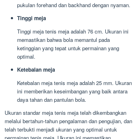
pukulan forehand dan backhand dengan nyaman.
Tinggi meja
Tinggi meja tenis meja adalah 76 cm. Ukuran ini
memastikan bahwa bola memantul pada
ketinggian yang tepat untuk permainan yang
optimal.
Ketebalan meja
Ketebalan meja tenis meja adalah 25 mm. Ukuran
ini memberikan keseimbangan yang baik antara
daya tahan dan pantulan bola.
Ukuran standar meja tenis meja telah dikembangkan
melalui bertahun-tahun pengalaman dan pengujian, dan
telah terbukti menjadi ukuran yang optimal untuk
permainan tenis meja. Ukuran ini memastikan