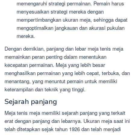
memengaruhi strategi permainan. Pemain harus
menyesuaikan strategi mereka dengan
mempertimbangkan ukuran meja, sehingga dapat
mengoptimalkan jangkauan dan akurasi pukulan
mereka.
Dengan demikian, panjang dan lebar meja tenis meja
memainkan peran penting dalam menentukan
kecepatan permainan. Meja yang lebih besar
menghasilkan permainan yang lebih cepat, terbuka, dan
menantang, yang menuntut pemain untuk memiliki
keterampilan dan teknik yang tinggi.
Sejarah panjang
Meja tenis meja memiliki sejarah panjang yang terkait
erat dengan panjang dan lebarnya. Ukuran meja saat ini
telah ditetapkan sejak tahun 1926 dan telah menjadi