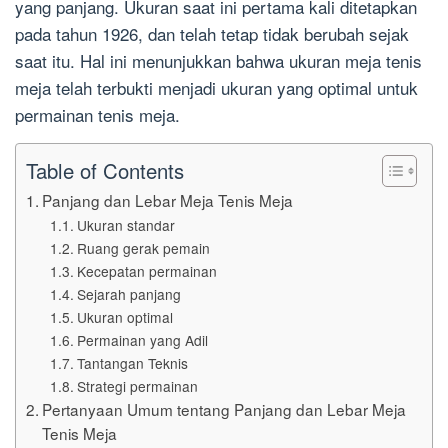
yang panjang. Ukuran saat ini pertama kali ditetapkan
pada tahun 1926, dan telah tetap tidak berubah sejak
saat itu. Hal ini menunjukkan bahwa ukuran meja tenis
meja telah terbukti menjadi ukuran yang optimal untuk
permainan tenis meja.
Table of Contents
Panjang dan Lebar Meja Tenis Meja
Ukuran standar
Ruang gerak pemain
Kecepatan permainan
Sejarah panjang
Ukuran optimal
Permainan yang Adil
Tantangan Teknis
Strategi permainan
Pertanyaan Umum tentang Panjang dan Lebar Meja
Tenis Meja