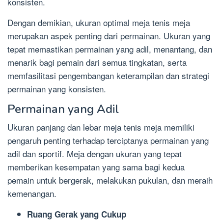
konsisten.
Dengan demikian, ukuran optimal meja tenis meja
merupakan aspek penting dari permainan. Ukuran yang
tepat memastikan permainan yang adil, menantang, dan
menarik bagi pemain dari semua tingkatan, serta
memfasilitasi pengembangan keterampilan dan strategi
permainan yang konsisten.
Permainan yang Adil
Ukuran panjang dan lebar meja tenis meja memiliki
pengaruh penting terhadap terciptanya permainan yang
adil dan sportif. Meja dengan ukuran yang tepat
memberikan kesempatan yang sama bagi kedua
pemain untuk bergerak, melakukan pukulan, dan meraih
kemenangan.
Ruang Gerak yang Cukup