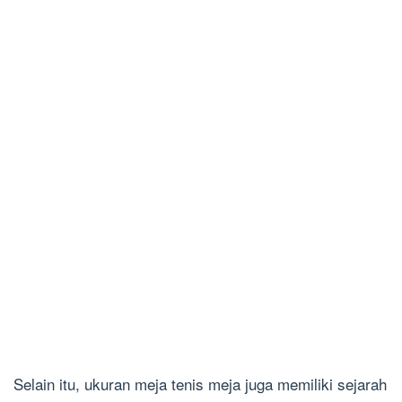
Selain itu, ukuran meja tenis meja juga memiliki sejarah