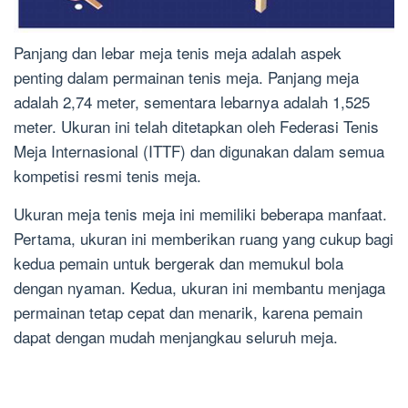
Panjang dan lebar meja tenis meja adalah aspek
penting dalam permainan tenis meja. Panjang meja
adalah 2,74 meter, sementara lebarnya adalah 1,525
meter. Ukuran ini telah ditetapkan oleh Federasi Tenis
Meja Internasional (ITTF) dan digunakan dalam semua
kompetisi resmi tenis meja.
Ukuran meja tenis meja ini memiliki beberapa manfaat.
Pertama, ukuran ini memberikan ruang yang cukup bagi
kedua pemain untuk bergerak dan memukul bola
dengan nyaman. Kedua, ukuran ini membantu menjaga
permainan tetap cepat dan menarik, karena pemain
dapat dengan mudah menjangkau seluruh meja.