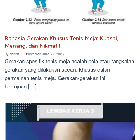
Rahasia Gerakan Khusus Tenis Meja: Kuasai,
Menang, dan Nikmati!
By
dennis
Posted on
June 27, 2026
Gerakan spesifik tenis meja adalah pola atau rangkaian
gerakan yang dilakukan secara khusus dalam
permainan tenis meja. Gerakan-gerakan ini
bertujuan […]