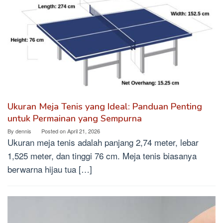
Ukuran Meja Tenis yang Ideal: Panduan Penting
untuk Permainan yang Sempurna
By
dennis
Posted on
April 21, 2026
Ukuran meja tenis adalah panjang 2,74 meter, lebar
1,525 meter, dan tinggi 76 cm. Meja tenis biasanya
berwarna hijau tua […]