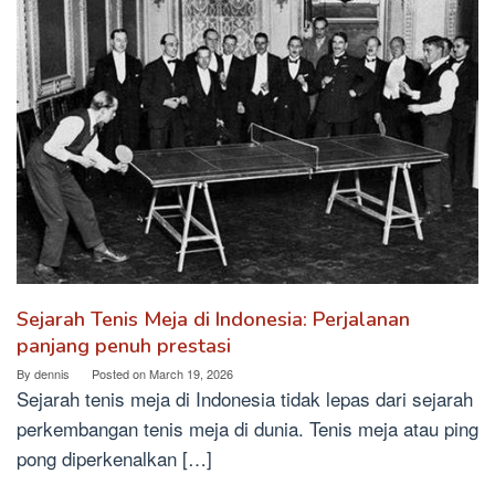
Sejarah Tenis Meja di Indonesia: Perjalanan
panjang penuh prestasi
By
dennis
Posted on
March 19, 2026
Sejarah tenis meja di Indonesia tidak lepas dari sejarah
perkembangan tenis meja di dunia. Tenis meja atau ping
pong diperkenalkan […]