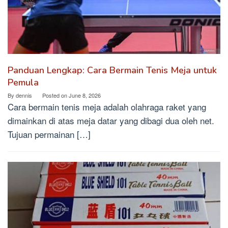
Panduan Lengkap: Cara Bermain Tenis Meja untuk
Pemula
By
dennis
Posted on
June 8, 2026
Cara bermain tenis meja adalah olahraga raket yang
dimainkan di atas meja datar yang dibagi dua oleh net.
Tujuan permainan […]