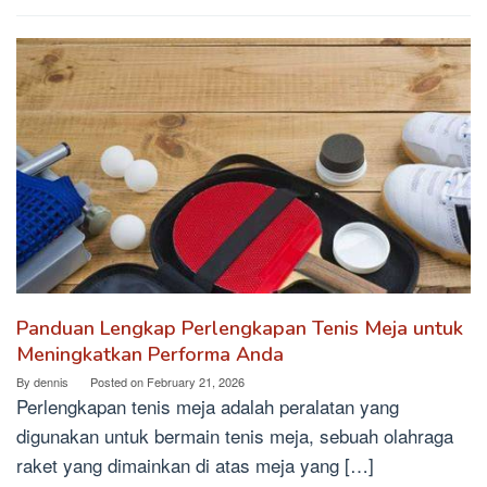
Panduan Lengkap Perlengkapan Tenis Meja untuk
Meningkatkan Performa Anda
By
dennis
Posted on
February 21, 2026
Perlengkapan tenis meja adalah peralatan yang
digunakan untuk bermain tenis meja, sebuah olahraga
raket yang dimainkan di atas meja yang […]