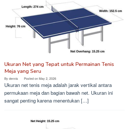
Ukuran Net yang Tepat untuk Permainan Tenis
Meja yang Seru
By
dennis
Posted on
May 2, 2026
Ukuran net tenis meja adalah jarak vertikal antara
permukaan meja dan bagian bawah net. Ukuran ini
sangat penting karena menentukan […]