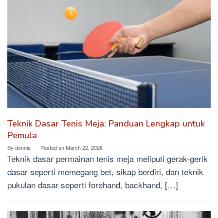
Teknik Dasar Tenis Meja: Panduan Lengkap untuk
Pemula
By
dennis
Posted on
March 22, 2026
Teknik dasar permainan tenis meja meliputi gerak-gerik
dasar seperti memegang bet, sikap berdiri, dan teknik
pukulan dasar seperti forehand, backhand, […]