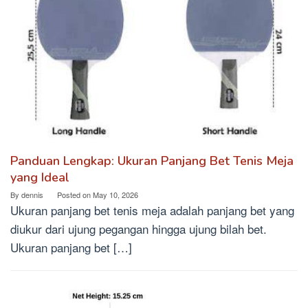
Panduan Lengkap: Ukuran Panjang Bet Tenis Meja
yang Ideal
By
dennis
Posted on
May 10, 2026
Ukuran panjang bet tenis meja adalah panjang bet yang
diukur dari ujung pegangan hingga ujung bilah bet.
Ukuran panjang bet […]