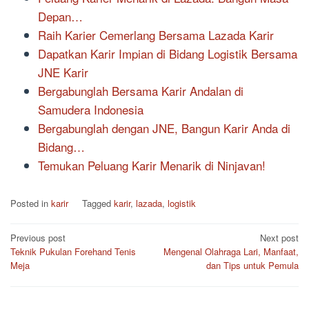
Depan…
Raih Karier Cemerlang Bersama Lazada Karir
Dapatkan Karir Impian di Bidang Logistik Bersama
JNE Karir
Bergabunglah Bersama Karir Andalan di
Samudera Indonesia
Bergabunglah dengan JNE, Bangun Karir Anda di
Bidang…
Temukan Peluang Karir Menarik di Ninjavan!
Posted in
karir
Tagged
karir
,
lazada
,
logistik
Post
Previous post
Next post
Teknik Pukulan Forehand Tenis
Mengenal Olahraga Lari, Manfaat,
navigation
Meja
dan Tips untuk Pemula