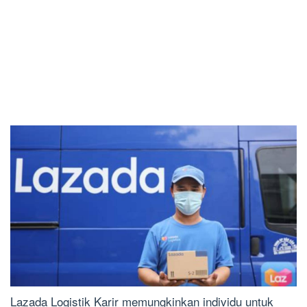
Lazada Logistik Karir memungkinkan individu untuk