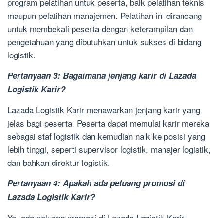
program pelatihan untuk peserta, baik pelatihan teknis
maupun pelatihan manajemen. Pelatihan ini dirancang
untuk membekali peserta dengan keterampilan dan
pengetahuan yang dibutuhkan untuk sukses di bidang
logistik.
Pertanyaan 3: Bagaimana jenjang karir di Lazada
Logistik Karir?
Lazada Logistik Karir menawarkan jenjang karir yang
jelas bagi peserta. Peserta dapat memulai karir mereka
sebagai staf logistik dan kemudian naik ke posisi yang
lebih tinggi, seperti supervisor logistik, manajer logistik,
dan bahkan direktur logistik.
Pertanyaan 4: Apakah ada peluang promosi di
Lazada Logistik Karir?
Ya, ada peluang promosi di Lazada Logistik Karir.