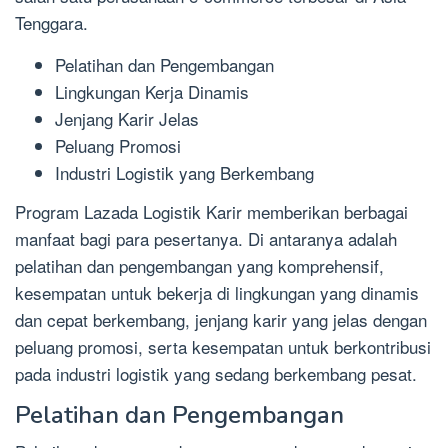
Tenggara.
Pelatihan dan Pengembangan
Lingkungan Kerja Dinamis
Jenjang Karir Jelas
Peluang Promosi
Industri Logistik yang Berkembang
Program Lazada Logistik Karir memberikan berbagai
manfaat bagi para pesertanya. Di antaranya adalah
pelatihan dan pengembangan yang komprehensif,
kesempatan untuk bekerja di lingkungan yang dinamis
dan cepat berkembang, jenjang karir yang jelas dengan
peluang promosi, serta kesempatan untuk berkontribusi
pada industri logistik yang sedang berkembang pesat.
Pelatihan dan Pengembangan