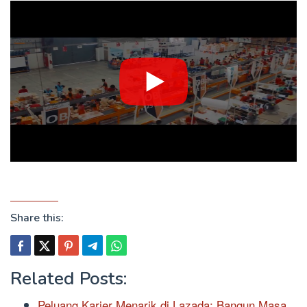
Share this:
Related Posts:
Peluang Karier Menarik di Lazada: Bangun Masa