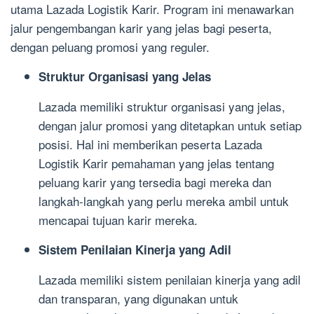
utama Lazada Logistik Karir. Program ini menawarkan
jalur pengembangan karir yang jelas bagi peserta,
dengan peluang promosi yang reguler.
Struktur Organisasi yang Jelas
Lazada memiliki struktur organisasi yang jelas,
dengan jalur promosi yang ditetapkan untuk setiap
posisi. Hal ini memberikan peserta Lazada
Logistik Karir pemahaman yang jelas tentang
peluang karir yang tersedia bagi mereka dan
langkah-langkah yang perlu mereka ambil untuk
mencapai tujuan karir mereka.
Sistem Penilaian Kinerja yang Adil
Lazada memiliki sistem penilaian kinerja yang adil
dan transparan, yang digunakan untuk