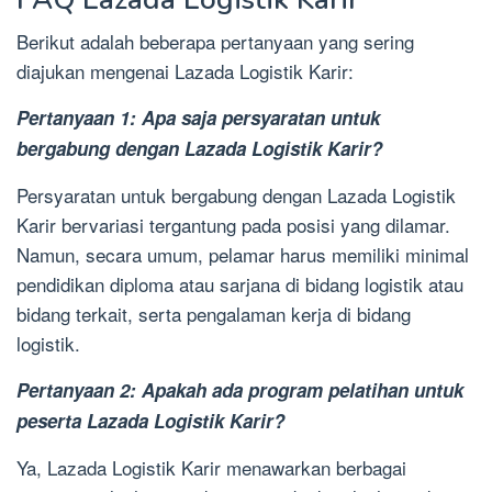
Berikut adalah beberapa pertanyaan yang sering
diajukan mengenai Lazada Logistik Karir:
Pertanyaan 1: Apa saja persyaratan untuk
bergabung dengan Lazada Logistik Karir?
Persyaratan untuk bergabung dengan Lazada Logistik
Karir bervariasi tergantung pada posisi yang dilamar.
Namun, secara umum, pelamar harus memiliki minimal
pendidikan diploma atau sarjana di bidang logistik atau
bidang terkait, serta pengalaman kerja di bidang
logistik.
Pertanyaan 2: Apakah ada program pelatihan untuk
peserta Lazada Logistik Karir?
Ya, Lazada Logistik Karir menawarkan berbagai