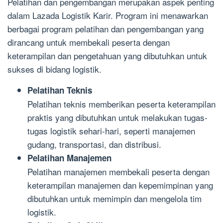
Pelatihan dan pengembangan merupakan aspek penting
dalam Lazada Logistik Karir. Program ini menawarkan
berbagai program pelatihan dan pengembangan yang
dirancang untuk membekali peserta dengan
keterampilan dan pengetahuan yang dibutuhkan untuk
sukses di bidang logistik.
Pelatihan Teknis
Pelatihan teknis memberikan peserta keterampilan
praktis yang dibutuhkan untuk melakukan tugas-
tugas logistik sehari-hari, seperti manajemen
gudang, transportasi, dan distribusi.
Pelatihan Manajemen
Pelatihan manajemen membekali peserta dengan
keterampilan manajemen dan kepemimpinan yang
dibutuhkan untuk memimpin dan mengelola tim
logistik.