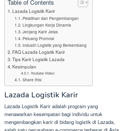
Table of Contents
Lazada Logistik Karir
Pelatihan dan Pengembangan
Lingkungan Kerja Dinamis
Jenjang Karir Jelas
Peluang Promosi
Industri Logistik yang Berkembang
FAQ Lazada Logistik Karir
Tips Karir Logistik Lazada
Kesimpulan
Youtube Video:
Share this:
Lazada Logistik Karir
Lazada Logistik Karir adalah program yang
menawarkan kesempatan bagi individu untuk
mengembangkan karir di bidang logistik di Lazada,
salah satu perusahaan e-commerce terbesar di Asia