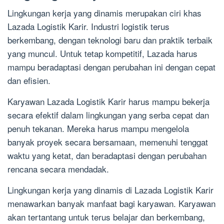
Lingkungan kerja yang dinamis merupakan ciri khas
Lazada Logistik Karir. Industri logistik terus
berkembang, dengan teknologi baru dan praktik terbaik
yang muncul. Untuk tetap kompetitif, Lazada harus
mampu beradaptasi dengan perubahan ini dengan cepat
dan efisien.
Karyawan Lazada Logistik Karir harus mampu bekerja
secara efektif dalam lingkungan yang serba cepat dan
penuh tekanan. Mereka harus mampu mengelola
banyak proyek secara bersamaan, memenuhi tenggat
waktu yang ketat, dan beradaptasi dengan perubahan
rencana secara mendadak.
Lingkungan kerja yang dinamis di Lazada Logistik Karir
menawarkan banyak manfaat bagi karyawan. Karyawan
akan tertantang untuk terus belajar dan berkembang,