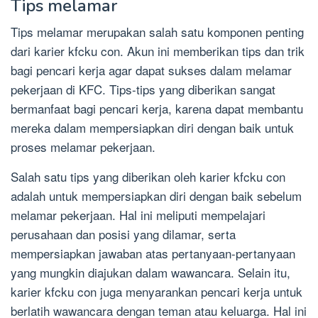
Tips melamar
Tips melamar merupakan salah satu komponen penting
dari karier kfcku con. Akun ini memberikan tips dan trik
bagi pencari kerja agar dapat sukses dalam melamar
pekerjaan di KFC. Tips-tips yang diberikan sangat
bermanfaat bagi pencari kerja, karena dapat membantu
mereka dalam mempersiapkan diri dengan baik untuk
proses melamar pekerjaan.
Salah satu tips yang diberikan oleh karier kfcku con
adalah untuk mempersiapkan diri dengan baik sebelum
melamar pekerjaan. Hal ini meliputi mempelajari
perusahaan dan posisi yang dilamar, serta
mempersiapkan jawaban atas pertanyaan-pertanyaan
yang mungkin diajukan dalam wawancara. Selain itu,
karier kfcku con juga menyarankan pencari kerja untuk
berlatih wawancara dengan teman atau keluarga. Hal ini