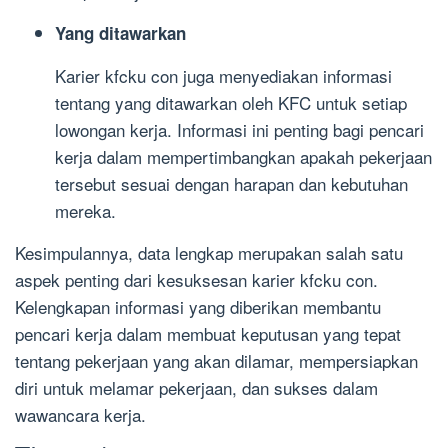
Yang ditawarkan
Karier kfcku con juga menyediakan informasi
tentang yang ditawarkan oleh KFC untuk setiap
lowongan kerja. Informasi ini penting bagi pencari
kerja dalam mempertimbangkan apakah pekerjaan
tersebut sesuai dengan harapan dan kebutuhan
mereka.
Kesimpulannya, data lengkap merupakan salah satu
aspek penting dari kesuksesan karier kfcku con.
Kelengkapan informasi yang diberikan membantu
pencari kerja dalam membuat keputusan yang tepat
tentang pekerjaan yang akan dilamar, mempersiapkan
diri untuk melamar pekerjaan, dan sukses dalam
wawancara kerja.