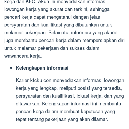
kerja dan KFC. Akun ini menyediakan informasi
lowongan kerja yang akurat dan terkini, sehingga
pencari kerja dapat mengetahui dengan jelas
persyaratan dan kualifikasi yang dibutuhkan untuk
melamar pekerjaan. Selain itu, informasi yang akurat
juga membantu pencari kerja dalam mempersiapkan diri
untuk melamar pekerjaan dan sukses dalam
wawancara kerja.
Kelengkapan informasi
Karier kfcku con menyediakan informasi lowongan
kerja yang lengkap, meliputi posisi yang tersedia,
persyaratan dan kualifikasi, lokasi kerja, dan yang
ditawarkan. Kelengkapan informasi ini membantu
pencari kerja dalam membuat keputusan yang
tepat tentang pekerjaan yang akan dilamar.