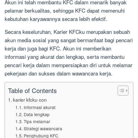
Akun ini telah membantu KFC dalam menarik banyak
pelamar berkualitas, sehingga KFC dapat memenuhi
kebutuhan karyawannya secara lebih efektif.
Secara keseluruhan, Karier KFCku merupakan sebuah
akun media sosial yang sangat bermanfaat bagi pencari
kerja dan juga bagi KFC. Akun ini memberikan
informasi yang akurat dan lengkap, serta membantu
pencari kerja dalam mempersiapkan diri untuk melamar
pekerjaan dan sukses dalam wawancara kerja.
Table of Contents
karier kfcku con
Informasi akurat
Data lengkap
Tips melamar
Strategi wawancara
Penghubung KFC