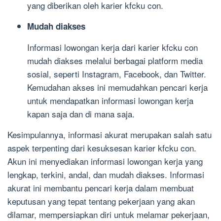
yang diberikan oleh karier kfcku con.
Mudah diakses
Informasi lowongan kerja dari karier kfcku con
mudah diakses melalui berbagai platform media
sosial, seperti Instagram, Facebook, dan Twitter.
Kemudahan akses ini memudahkan pencari kerja
untuk mendapatkan informasi lowongan kerja
kapan saja dan di mana saja.
Kesimpulannya, informasi akurat merupakan salah satu
aspek terpenting dari kesuksesan karier kfcku con.
Akun ini menyediakan informasi lowongan kerja yang
lengkap, terkini, andal, dan mudah diakses. Informasi
akurat ini membantu pencari kerja dalam membuat
keputusan yang tepat tentang pekerjaan yang akan
dilamar, mempersiapkan diri untuk melamar pekerjaan,