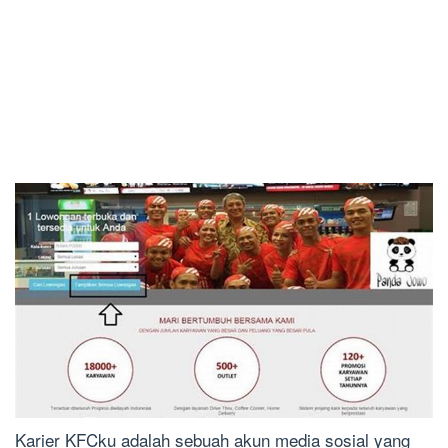
Karier KFCku adalah sebuah akun media sosial yang