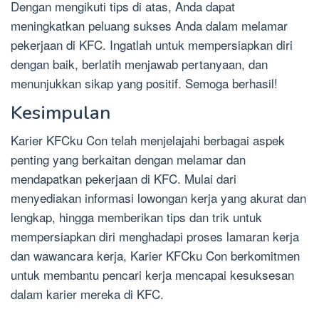
Dengan mengikuti tips di atas, Anda dapat
meningkatkan peluang sukses Anda dalam melamar
pekerjaan di KFC. Ingatlah untuk mempersiapkan diri
dengan baik, berlatih menjawab pertanyaan, dan
menunjukkan sikap yang positif. Semoga berhasil!
Kesimpulan
Karier KFCku Con telah menjelajahi berbagai aspek
penting yang berkaitan dengan melamar dan
mendapatkan pekerjaan di KFC. Mulai dari
menyediakan informasi lowongan kerja yang akurat dan
lengkap, hingga memberikan tips dan trik untuk
mempersiapkan diri menghadapi proses lamaran kerja
dan wawancara kerja, Karier KFCku Con berkomitmen
untuk membantu pencari kerja mencapai kesuksesan
dalam karier mereka di KFC.