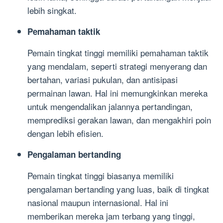
lebih singkat.
Pemahaman taktik
Pemain tingkat tinggi memiliki pemahaman taktik
yang mendalam, seperti strategi menyerang dan
bertahan, variasi pukulan, dan antisipasi
permainan lawan. Hal ini memungkinkan mereka
untuk mengendalikan jalannya pertandingan,
memprediksi gerakan lawan, dan mengakhiri poin
dengan lebih efisien.
Pengalaman bertanding
Pemain tingkat tinggi biasanya memiliki
pengalaman bertanding yang luas, baik di tingkat
nasional maupun internasional. Hal ini
memberikan mereka jam terbang yang tinggi,