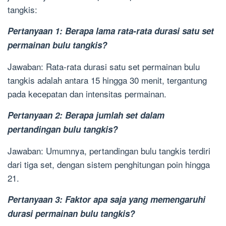
tangkis:
Pertanyaan 1: Berapa lama rata-rata durasi satu set
permainan bulu tangkis?
Jawaban: Rata-rata durasi satu set permainan bulu
tangkis adalah antara 15 hingga 30 menit, tergantung
pada kecepatan dan intensitas permainan.
Pertanyaan 2: Berapa jumlah set dalam
pertandingan bulu tangkis?
Jawaban: Umumnya, pertandingan bulu tangkis terdiri
dari tiga set, dengan sistem penghitungan poin hingga
21.
Pertanyaan 3: Faktor apa saja yang memengaruhi
durasi permainan bulu tangkis?