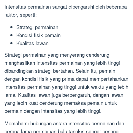
Intensitas permainan sangat dipengaruhi oleh beberapa
faktor, seperti:
Strategi permainan
Kondisi fisik pemain
Kualitas lawan
Strategi permainan yang menyerang cenderung
menghasilkan intensitas permainan yang lebih tinggi
dibandingkan strategi bertahan. Selain itu, pemain
dengan kondisi fisik yang prima dapat mempertahankan
intensitas permainan yang tinggi untuk waktu yang lebih
lama. Kualitas lawan juga berpengaruh, dengan lawan
yang lebih kuat cenderung memaksa pemain untuk
bermain dengan intensitas yang lebih tinggi.
Memahami hubungan antara intensitas permainan dan
berapa lama permainan bulu tangkis sangat penting