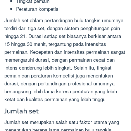
Tingkat pemain
Peraturan kompetisi
Jumlah set dalam pertandingan bulu tangkis umumnya
terdiri dari tiga set, dengan sistem penghitungan poin
hingga 21. Durasi setiap set biasanya berkisar antara
15 hingga 30 menit, tergantung pada intensitas
permainan. Kecepatan dan intensitas permainan sangat
memengaruhi durasi, dengan permainan cepat dan
intens cenderung lebih singkat. Selain itu, tingkat
pemain dan peraturan kompetisi juga menentukan
durasi, dengan pertandingan profesional umumnya
berlangsung lebih lama karena peraturan yang lebih
ketat dan kualitas permainan yang lebih tinggi.
Jumlah set
Jumlah set merupakan salah satu faktor utama yang
menentukan berapa lama permainan bulu tangkis