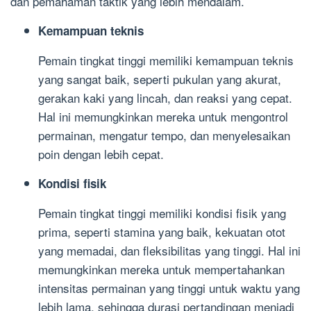
dan pemahaman taktik yang lebih mendalam.
Kemampuan teknis
Pemain tingkat tinggi memiliki kemampuan teknis
yang sangat baik, seperti pukulan yang akurat,
gerakan kaki yang lincah, dan reaksi yang cepat.
Hal ini memungkinkan mereka untuk mengontrol
permainan, mengatur tempo, dan menyelesaikan
poin dengan lebih cepat.
Kondisi fisik
Pemain tingkat tinggi memiliki kondisi fisik yang
prima, seperti stamina yang baik, kekuatan otot
yang memadai, dan fleksibilitas yang tinggi. Hal ini
memungkinkan mereka untuk mempertahankan
intensitas permainan yang tinggi untuk waktu yang
lebih lama, sehingga durasi pertandingan menjadi