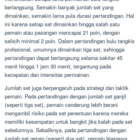
berlangsung. Semakin banyak jumlah set yang
dimainkan, semakin lama pula durasi pertandingan. Hal
ini karena setiap set dimainkan hingga salah satu
pemain atau pasangan mencapai 21 poin, dengan
selisih minimal 2 poin. Dalam pertandingan bulu tangkis
profesional, umumnya dimainkan tiga set, sehingga
pertandingan dapat berlangsung selama sekitar 45
menit hingga 1 jam 30 menit, tergantung pada
kecepatan dan intensitas permainan.
Jumlah set juga berpengaruh pada strategi dan taktik
pemain. Pada pertandingan dengan jumlah set ganjil
(seperti tiga set), pemain cenderung lebih berani
mengambil risiko pada set penentuan karena mereka
memiliki kesempatan untuk bangkit jika kalah pada set
sebelumnya. Sebaliknya, pada pertandingan dengan
jumlah set genap (seperti dua set), pemain biasanya