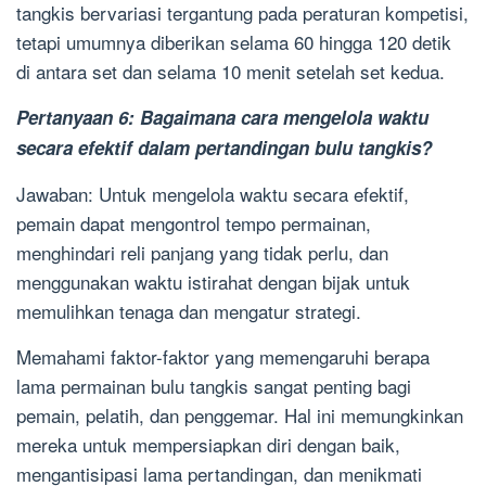
tangkis bervariasi tergantung pada peraturan kompetisi,
tetapi umumnya diberikan selama 60 hingga 120 detik
di antara set dan selama 10 menit setelah set kedua.
Pertanyaan 6: Bagaimana cara mengelola waktu
secara efektif dalam pertandingan bulu tangkis?
Jawaban: Untuk mengelola waktu secara efektif,
pemain dapat mengontrol tempo permainan,
menghindari reli panjang yang tidak perlu, dan
menggunakan waktu istirahat dengan bijak untuk
memulihkan tenaga dan mengatur strategi.
Memahami faktor-faktor yang memengaruhi berapa
lama permainan bulu tangkis sangat penting bagi
pemain, pelatih, dan penggemar. Hal ini memungkinkan
mereka untuk mempersiapkan diri dengan baik,
mengantisipasi lama pertandingan, dan menikmati