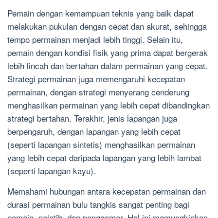
Pemain dengan kemampuan teknis yang baik dapat
melakukan pukulan dengan cepat dan akurat, sehingga
tempo permainan menjadi lebih tinggi. Selain itu,
pemain dengan kondisi fisik yang prima dapat bergerak
lebih lincah dan bertahan dalam permainan yang cepat.
Strategi permainan juga memengaruhi kecepatan
permainan, dengan strategi menyerang cenderung
menghasilkan permainan yang lebih cepat dibandingkan
strategi bertahan. Terakhir, jenis lapangan juga
berpengaruh, dengan lapangan yang lebih cepat
(seperti lapangan sintetis) menghasilkan permainan
yang lebih cepat daripada lapangan yang lebih lambat
(seperti lapangan kayu).
Memahami hubungan antara kecepatan permainan dan
durasi permainan bulu tangkis sangat penting bagi
pemain, pelatih, dan penggemar. Hal ini memungkinkan