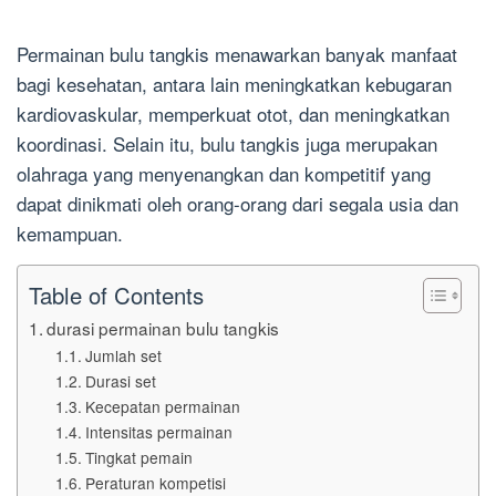
Permainan bulu tangkis menawarkan banyak manfaat
bagi kesehatan, antara lain meningkatkan kebugaran
kardiovaskular, memperkuat otot, dan meningkatkan
koordinasi. Selain itu, bulu tangkis juga merupakan
olahraga yang menyenangkan dan kompetitif yang
dapat dinikmati oleh orang-orang dari segala usia dan
kemampuan.
Table of Contents
durasi permainan bulu tangkis
Jumlah set
Durasi set
Kecepatan permainan
Intensitas permainan
Tingkat pemain
Peraturan kompetisi