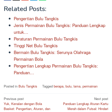
Related Posts:
Pengertian Bulu Tangkis
Jenis Permainan Bulu Tangkis: Panduan Lengkap
untuk…
Peraturan Permainan Bulu Tangkis
Tinggi Net Bulu Tangkis
Bermain Bulu Tangkis: Serunya Olahraga
Permainan Bola
Pengertian Lengkap Permainan Bulu Tangkis:
Panduan…
Posted in
Bulu Tangkis
Tagged
berapa
,
bulu
,
lama
,
permainan
Post
Previous post
Next post
Yuk, Kenalan dengan Bola
Panduan Lengkap Aturan Kartu
navigation
Basket: Pengertian, Aturan, dan
Merah dalam Futsal: Hindari