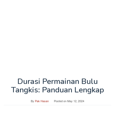
Durasi Permainan Bulu
Tangkis: Panduan Lengkap
By
Pak Hasan
Posted on
May 12, 2024