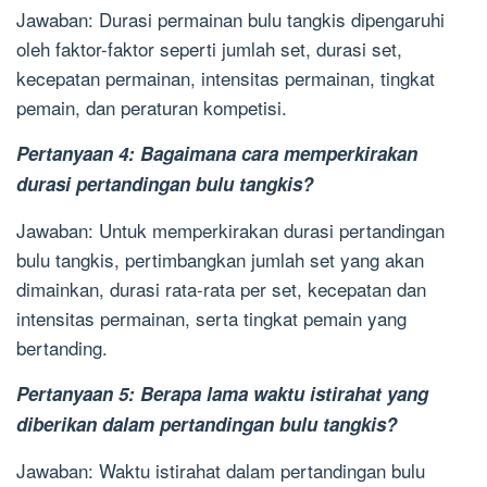
Jawaban: Durasi permainan bulu tangkis dipengaruhi
oleh faktor-faktor seperti jumlah set, durasi set,
kecepatan permainan, intensitas permainan, tingkat
pemain, dan peraturan kompetisi.
Pertanyaan 4: Bagaimana cara memperkirakan
durasi pertandingan bulu tangkis?
Jawaban: Untuk memperkirakan durasi pertandingan
bulu tangkis, pertimbangkan jumlah set yang akan
dimainkan, durasi rata-rata per set, kecepatan dan
intensitas permainan, serta tingkat pemain yang
bertanding.
Pertanyaan 5: Berapa lama waktu istirahat yang
diberikan dalam pertandingan bulu tangkis?
Jawaban: Waktu istirahat dalam pertandingan bulu