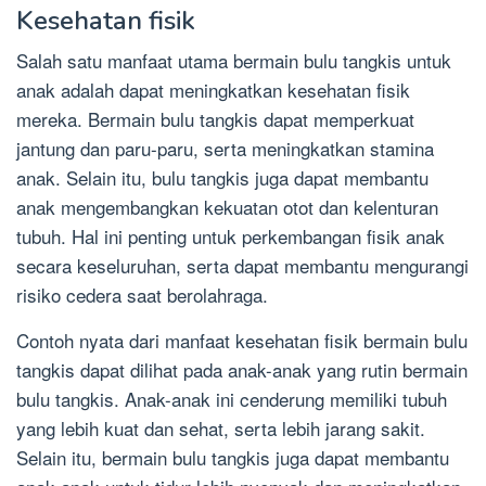
Kesehatan fisik
Salah satu manfaat utama bermain bulu tangkis untuk
anak adalah dapat meningkatkan kesehatan fisik
mereka. Bermain bulu tangkis dapat memperkuat
jantung dan paru-paru, serta meningkatkan stamina
anak. Selain itu, bulu tangkis juga dapat membantu
anak mengembangkan kekuatan otot dan kelenturan
tubuh. Hal ini penting untuk perkembangan fisik anak
secara keseluruhan, serta dapat membantu mengurangi
risiko cedera saat berolahraga.
Contoh nyata dari manfaat kesehatan fisik bermain bulu
tangkis dapat dilihat pada anak-anak yang rutin bermain
bulu tangkis. Anak-anak ini cenderung memiliki tubuh
yang lebih kuat dan sehat, serta lebih jarang sakit.
Selain itu, bermain bulu tangkis juga dapat membantu