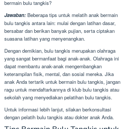
bermain bulu tangkis?
Beberapa tips untuk melatih anak bermain
Jawaban:
bulu tangkis antara lain: mulai dengan latihan dasar,
bersabar dan berikan banyak pujian, serta ciptakan
suasana latihan yang menyenangkan.
Dengan demikian, bulu tangkis merupakan olahraga
yang sangat bermanfaat bagi anak-anak. Olahraga ini
dapat membantu anak-anak mengembangkan
keterampilan fisik, mental, dan sosial mereka. Jika
anak Anda tertarik untuk bermain bulu tangkis, jangan
ragu untuk mendaftarkannya di klub bulu tangkis atau
sekolah yang menyediakan pelatihan bulu tangkis.
Untuk informasi lebih lanjut, silakan berkonsultasi
dengan pelatih bulu tangkis atau dokter anak Anda.