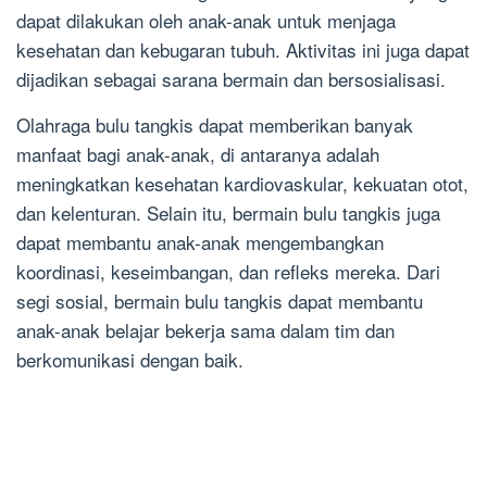
dapat dilakukan oleh anak-anak untuk menjaga
kesehatan dan kebugaran tubuh. Aktivitas ini juga dapat
dijadikan sebagai sarana bermain dan bersosialisasi.
Olahraga bulu tangkis dapat memberikan banyak
manfaat bagi anak-anak, di antaranya adalah
meningkatkan kesehatan kardiovaskular, kekuatan otot,
dan kelenturan. Selain itu, bermain bulu tangkis juga
dapat membantu anak-anak mengembangkan
koordinasi, keseimbangan, dan refleks mereka. Dari
segi sosial, bermain bulu tangkis dapat membantu
anak-anak belajar bekerja sama dalam tim dan
berkomunikasi dengan baik.