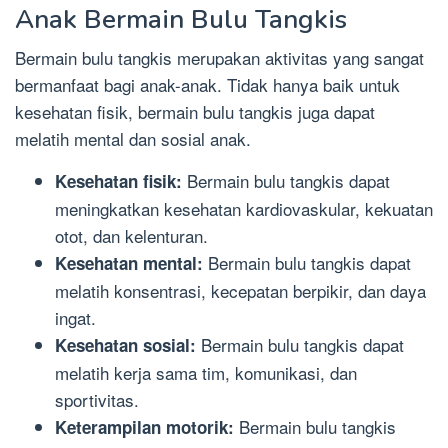
Anak Bermain Bulu Tangkis
Bermain bulu tangkis merupakan aktivitas yang sangat
bermanfaat bagi anak-anak. Tidak hanya baik untuk
kesehatan fisik, bermain bulu tangkis juga dapat
melatih mental dan sosial anak.
Bermain bulu tangkis dapat
Kesehatan fisik:
meningkatkan kesehatan kardiovaskular, kekuatan
otot, dan kelenturan.
Bermain bulu tangkis dapat
Kesehatan mental:
melatih konsentrasi, kecepatan berpikir, dan daya
ingat.
Bermain bulu tangkis dapat
Kesehatan sosial:
melatih kerja sama tim, komunikasi, dan
sportivitas.
Bermain bulu tangkis
Keterampilan motorik: