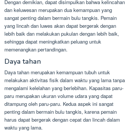
Dengan demikian, dapat disimpulkan bahwa kelincahan
dan keluwesan merupakan dua kemampuan yang
sangat penting dalam bermain bulu tangkis. Pemain
yang lincah dan luwes akan dapat bergerak dengan
lebih baik dan melakukan pukulan dengan lebih baik,
sehingga dapat meningkatkan peluang untuk
memenangkan pertandingan.
Daya tahan
Daya tahan merupakan kemampuan tubuh untuk
melakukan aktivitas fisik dalam waktu yang lama tanpa
mengalami kelelahan yang berlebihan. Kapasitas paru-
paru merupakan ukuran volume udara yang dapat
ditampung oleh paru-paru. Kedua aspek ini sangat
penting dalam bermain bulu tangkis, karena pemain
harus dapat bergerak dengan cepat dan lincah dalam
waktu yang lama.