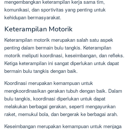
mengembangkan keterampilan kerja sama tim,
komunikasi, dan sportivitas yang penting untuk
kehidupan bermasyarakat.
Keterampilan Motorik
Keterampilan motorik merupakan salah satu aspek
penting dalam bermain bulu tangkis. Keterampilan
motorik meliputi koordinasi, keseimbangan, dan refleks.
Ketiga keterampilan ini sangat diperlukan untuk dapat
bermain bulu tangkis dengan baik.
Koordinasi merupakan kemampuan untuk
mengkoordinasikan gerakan tubuh dengan baik. Dalam
bulu tangkis, koordinasi diperlukan untuk dapat
melakukan berbagai gerakan, seperti mengayunkan
raket, memukul bola, dan bergerak ke berbagai arah.
Keseimbangan merupakan kemampuan untuk menjaga