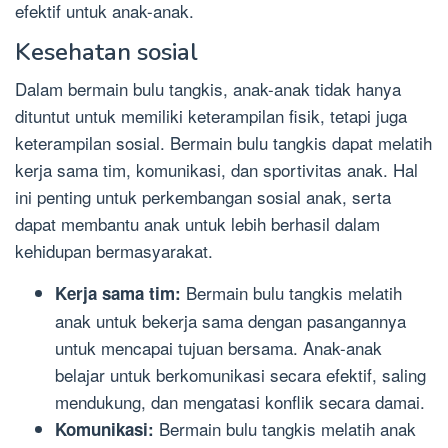
efektif untuk anak-anak.
Kesehatan sosial
Dalam bermain bulu tangkis, anak-anak tidak hanya
dituntut untuk memiliki keterampilan fisik, tetapi juga
keterampilan sosial. Bermain bulu tangkis dapat melatih
kerja sama tim, komunikasi, dan sportivitas anak. Hal
ini penting untuk perkembangan sosial anak, serta
dapat membantu anak untuk lebih berhasil dalam
kehidupan bermasyarakat.
Bermain bulu tangkis melatih
Kerja sama tim:
anak untuk bekerja sama dengan pasangannya
untuk mencapai tujuan bersama. Anak-anak
belajar untuk berkomunikasi secara efektif, saling
mendukung, dan mengatasi konflik secara damai.
Bermain bulu tangkis melatih anak
Komunikasi: