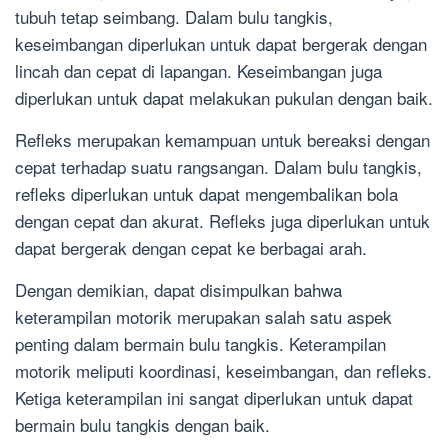
tubuh tetap seimbang. Dalam bulu tangkis,
keseimbangan diperlukan untuk dapat bergerak dengan
lincah dan cepat di lapangan. Keseimbangan juga
diperlukan untuk dapat melakukan pukulan dengan baik.
Refleks merupakan kemampuan untuk bereaksi dengan
cepat terhadap suatu rangsangan. Dalam bulu tangkis,
refleks diperlukan untuk dapat mengembalikan bola
dengan cepat dan akurat. Refleks juga diperlukan untuk
dapat bergerak dengan cepat ke berbagai arah.
Dengan demikian, dapat disimpulkan bahwa
keterampilan motorik merupakan salah satu aspek
penting dalam bermain bulu tangkis. Keterampilan
motorik meliputi koordinasi, keseimbangan, dan refleks.
Ketiga keterampilan ini sangat diperlukan untuk dapat
bermain bulu tangkis dengan baik.