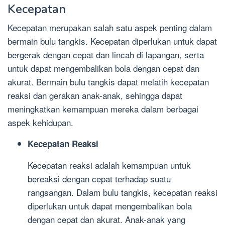
Kecepatan
Kecepatan merupakan salah satu aspek penting dalam
bermain bulu tangkis. Kecepatan diperlukan untuk dapat
bergerak dengan cepat dan lincah di lapangan, serta
untuk dapat mengembalikan bola dengan cepat dan
akurat. Bermain bulu tangkis dapat melatih kecepatan
reaksi dan gerakan anak-anak, sehingga dapat
meningkatkan kemampuan mereka dalam berbagai
aspek kehidupan.
Kecepatan Reaksi
Kecepatan reaksi adalah kemampuan untuk
bereaksi dengan cepat terhadap suatu
rangsangan. Dalam bulu tangkis, kecepatan reaksi
diperlukan untuk dapat mengembalikan bola
dengan cepat dan akurat. Anak-anak yang