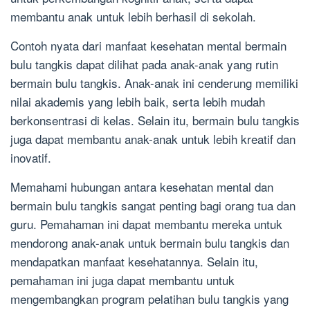
membantu anak untuk lebih berhasil di sekolah.
Contoh nyata dari manfaat kesehatan mental bermain
bulu tangkis dapat dilihat pada anak-anak yang rutin
bermain bulu tangkis. Anak-anak ini cenderung memiliki
nilai akademis yang lebih baik, serta lebih mudah
berkonsentrasi di kelas. Selain itu, bermain bulu tangkis
juga dapat membantu anak-anak untuk lebih kreatif dan
inovatif.
Memahami hubungan antara kesehatan mental dan
bermain bulu tangkis sangat penting bagi orang tua dan
guru. Pemahaman ini dapat membantu mereka untuk
mendorong anak-anak untuk bermain bulu tangkis dan
mendapatkan manfaat kesehatannya. Selain itu,
pemahaman ini juga dapat membantu untuk
mengembangkan program pelatihan bulu tangkis yang