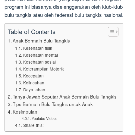
program ini biasanya diselenggarakan oleh klub-klub
bulu tangkis atau oleh federasi bulu tangkis nasional.
Table of Contents
Anak Bermain Bulu Tangkis
Kesehatan fisik
Kesehatan mental
Kesehatan sosial
Keterampilan Motorik
Kecepatan
Kelincahan
Daya tahan
Tanya Jawab Seputar Anak Bermain Bulu Tangkis
Tips Bermain Bulu Tangkis untuk Anak
Kesimpulan
Youtube Video:
Share this: