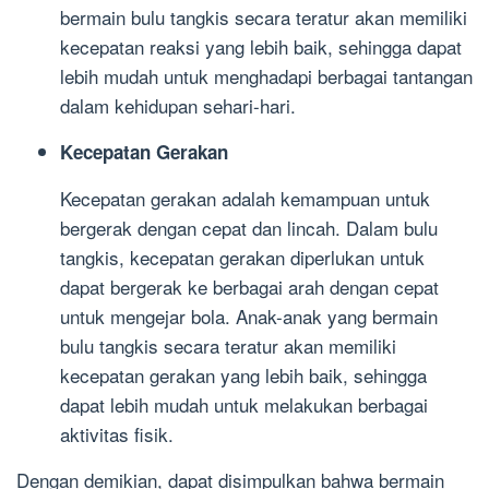
bermain bulu tangkis secara teratur akan memiliki
kecepatan reaksi yang lebih baik, sehingga dapat
lebih mudah untuk menghadapi berbagai tantangan
dalam kehidupan sehari-hari.
Kecepatan Gerakan
Kecepatan gerakan adalah kemampuan untuk
bergerak dengan cepat dan lincah. Dalam bulu
tangkis, kecepatan gerakan diperlukan untuk
dapat bergerak ke berbagai arah dengan cepat
untuk mengejar bola. Anak-anak yang bermain
bulu tangkis secara teratur akan memiliki
kecepatan gerakan yang lebih baik, sehingga
dapat lebih mudah untuk melakukan berbagai
aktivitas fisik.
Dengan demikian, dapat disimpulkan bahwa bermain