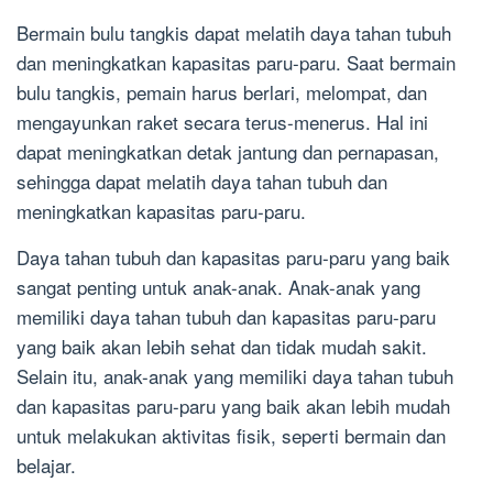
Bermain bulu tangkis dapat melatih daya tahan tubuh
dan meningkatkan kapasitas paru-paru. Saat bermain
bulu tangkis, pemain harus berlari, melompat, dan
mengayunkan raket secara terus-menerus. Hal ini
dapat meningkatkan detak jantung dan pernapasan,
sehingga dapat melatih daya tahan tubuh dan
meningkatkan kapasitas paru-paru.
Daya tahan tubuh dan kapasitas paru-paru yang baik
sangat penting untuk anak-anak. Anak-anak yang
memiliki daya tahan tubuh dan kapasitas paru-paru
yang baik akan lebih sehat dan tidak mudah sakit.
Selain itu, anak-anak yang memiliki daya tahan tubuh
dan kapasitas paru-paru yang baik akan lebih mudah
untuk melakukan aktivitas fisik, seperti bermain dan
belajar.