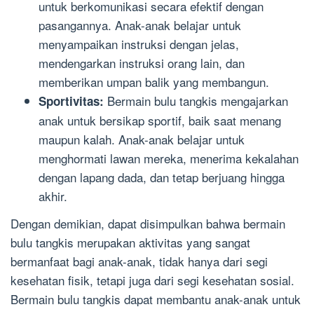
untuk berkomunikasi secara efektif dengan
pasangannya. Anak-anak belajar untuk
menyampaikan instruksi dengan jelas,
mendengarkan instruksi orang lain, dan
memberikan umpan balik yang membangun.
Bermain bulu tangkis mengajarkan
Sportivitas:
anak untuk bersikap sportif, baik saat menang
maupun kalah. Anak-anak belajar untuk
menghormati lawan mereka, menerima kekalahan
dengan lapang dada, dan tetap berjuang hingga
akhir.
Dengan demikian, dapat disimpulkan bahwa bermain
bulu tangkis merupakan aktivitas yang sangat
bermanfaat bagi anak-anak, tidak hanya dari segi
kesehatan fisik, tetapi juga dari segi kesehatan sosial.
Bermain bulu tangkis dapat membantu anak-anak untuk