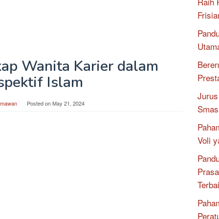
Raih 
Frisia
Pandu
Utama
ap Wanita Karier dalam
Beren
Prest
spektif Islam
Jurus
ermawan
Posted on
May 21, 2024
Smash
Paham
Voli 
Pandu
Prasa
Terba
Paham
Perat