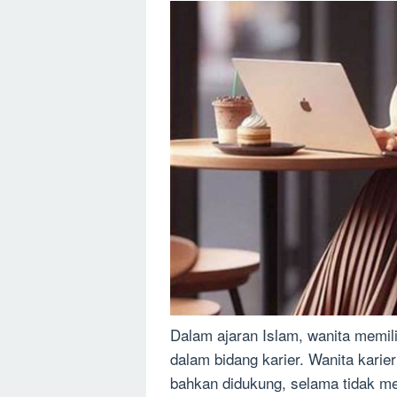
Dalam ajaran Islam, wanita memil
dalam bidang karier. Wanita kari
bahkan didukung, selama tidak me