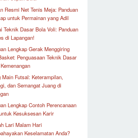
n Resmi Net Tenis Meja: Panduan
ap untuk Permainan yang Adil
i Teknik Dasar Bola Voli: Panduan
s di Lapangan!
an Lengkap Gerak Menggiring
Basket: Penguasaan Teknik Dasar
k Kemenangan
 Main Futsal: Keterampilan,
egi, dan Semangat Juang di
ngan
an Lengkap Contoh Perencanaan
 untuk Kesuksesan Karir
h Lari Malam Hari
ahayakan Keselamatan Anda?