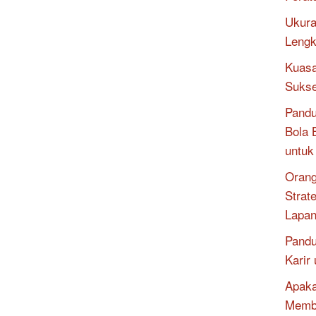
Ukura
Lengk
Kuasa
Sukse
Pandu
Bola 
untu
Orang
Strat
Lapa
Pandu
Karir
Apaka
Memb