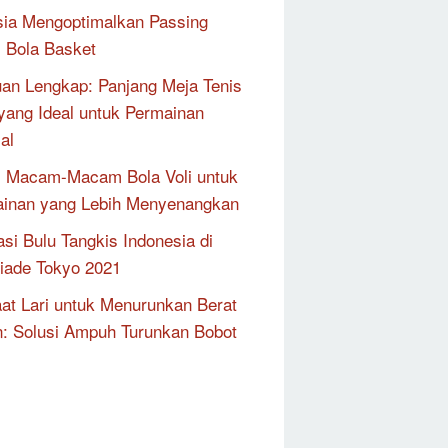
ia Mengoptimalkan Passing
 Bola Basket
an Lengkap: Panjang Meja Tenis
yang Ideal untuk Permainan
al
i Macam-Macam Bola Voli untuk
inan yang Lebih Menyenangkan
asi Bulu Tangkis Indonesia di
iade Tokyo 2021
at Lari untuk Menurunkan Berat
: Solusi Ampuh Turunkan Bobot