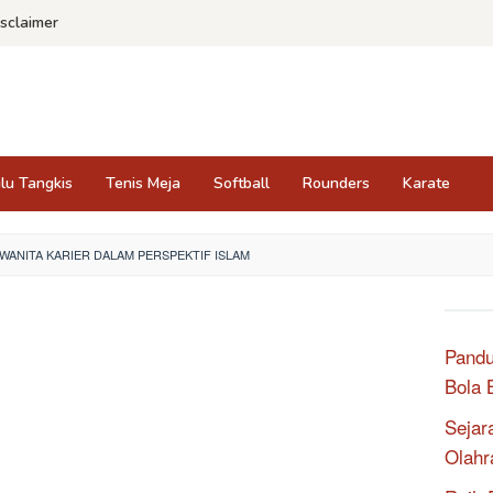
isclaimer
lu Tangkis
Tenis Meja
Softball
Rounders
Karate
WANITA KARIER DALAM PERSPEKTIF ISLAM
Pand
Bola 
Sejar
Olahr