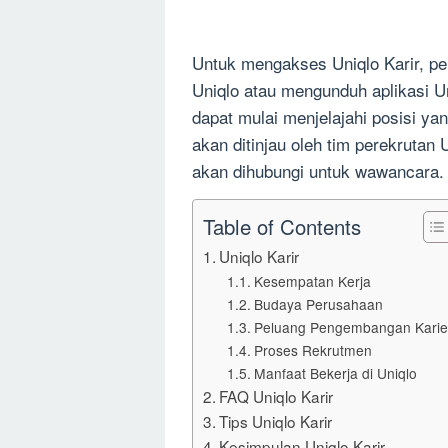
Untuk mengakses Uniqlo Karir, pe
Uniqlo atau mengunduh aplikasi Un
dapat mulai menjelajahi posisi y
akan ditinjau oleh tim perekrutan
akan dihubungi untuk wawancara.
Table of Contents
Uniqlo Karir
Kesempatan Kerja
Budaya Perusahaan
Peluang Pengembangan Karie
Proses Rekrutmen
Manfaat Bekerja di Uniqlo
FAQ Uniqlo Karir
Tips Uniqlo Karir
Kesimpulan Uniqlo Karir