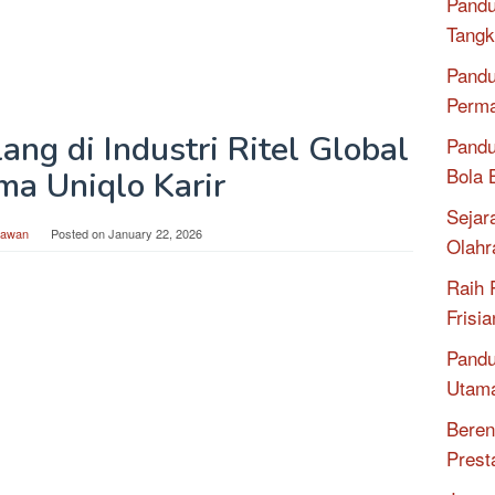
Pandu
Tangk
Pandu
Perma
ang di Industri Ritel Global
Pand
Bola 
ma Uniqlo Karir
Sejar
mawan
Posted on
January 22, 2026
Olahr
Raih 
Frisia
Pandu
Utama
Beren
Prest