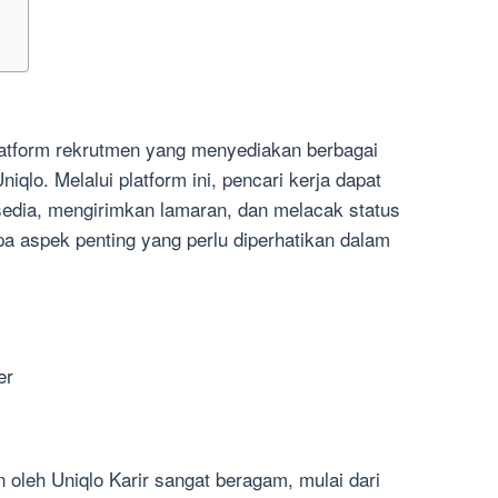
latform rekrutmen yang menyediakan berbagai
qlo. Melalui platform ini, pencari kerja dapat
rsedia, mengirimkan lamaran, dan melacak status
a aspek penting yang perlu diperhatikan dalam
er
 oleh Uniqlo Karir sangat beragam, mulai dari