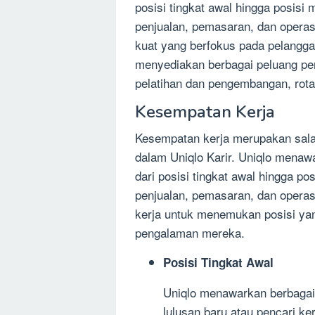
posisi tingkat awal hingga posisi
penjualan, pemasaran, dan operas
kuat yang berfokus pada pelanggan
menyediakan berbagai peluang pe
pelatihan dan pengembangan, rotas
Kesempatan Kerja
Kesempatan kerja merupakan salah
dalam Uniqlo Karir. Uniqlo mena
dari posisi tingkat awal hingga p
penjualan, pemasaran, dan operasi
kerja untuk menemukan posisi yan
pengalaman mereka.
Posisi Tingkat Awal
Uniqlo menawarkan berbagai
lulusan baru atau pencari ke