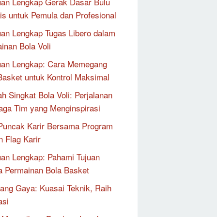
an Lengkap Gerak Dasar Bulu
is untuk Pemula dan Profesional
an Lengkap Tugas Libero dalam
inan Bola Voli
uan Lengkap: Cara Memegang
Basket untuk Kontrol Maksimal
ah Singkat Bola Voli: Perjalanan
aga Tim yang Menginspirasi
Puncak Karir Bersama Program
n Flag Karir
an Lengkap: Pahami Tujuan
 Permainan Bola Basket
ang Gaya: Kuasai Teknik, Raih
asi