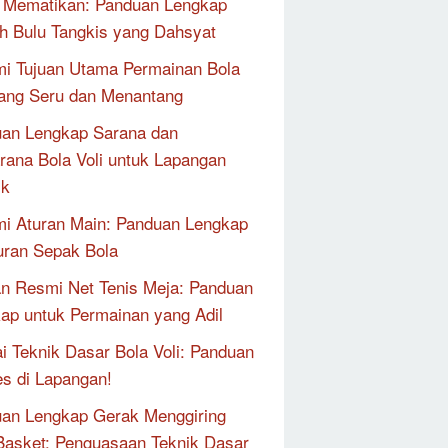
 Mematikan: Panduan Lengkap
 Bulu Tangkis yang Dahsyat
i Tujuan Utama Permainan Bola
yang Seru dan Menantang
an Lengkap Sarana dan
rana Bola Voli untuk Lapangan
ik
i Aturan Main: Panduan Lengkap
uran Sepak Bola
n Resmi Net Tenis Meja: Panduan
ap untuk Permainan yang Adil
i Teknik Dasar Bola Voli: Panduan
s di Lapangan!
an Lengkap Gerak Menggiring
Basket: Penguasaan Teknik Dasar