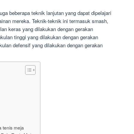
juga beberapa teknik lanjutan yang dapat dipelajari
inan mereka. Teknik-teknik ini termasuk smash,
lan keras yang dilakukan dengan gerakan
ulan tinggi yang dilakukan dengan gerakan
ulan defensif yang dilakukan dengan gerakan
 tenis meja