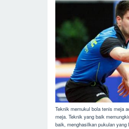
Teknik memukul bola tenis meja a
meja. Teknik yang baik memungki
baik, menghasilkan pukulan yang 