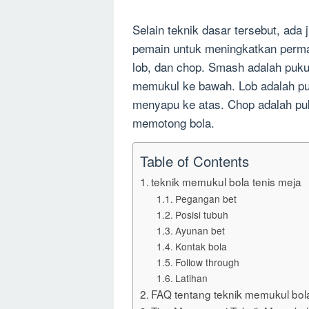
Selain teknik dasar tersebut, ada 
pemain untuk meningkatkan perma
lob, dan chop. Smash adalah puku
memukul ke bawah. Lob adalah puk
menyapu ke atas. Chop adalah puk
memotong bola.
Table of Contents
teknik memukul bola tenis meja
Pegangan bet
Posisi tubuh
Ayunan bet
Kontak bola
Follow through
Latihan
FAQ tentang teknik memukul bola