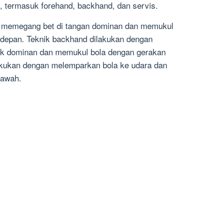
, termasuk forehand, backhand, dan servis.
n memegang bet di tangan dominan dan memukul
depan. Teknik backhand dilakukan dengan
ak dominan dan memukul bola dengan gerakan
akukan dengan melemparkan bola ke udara dan
bawah.