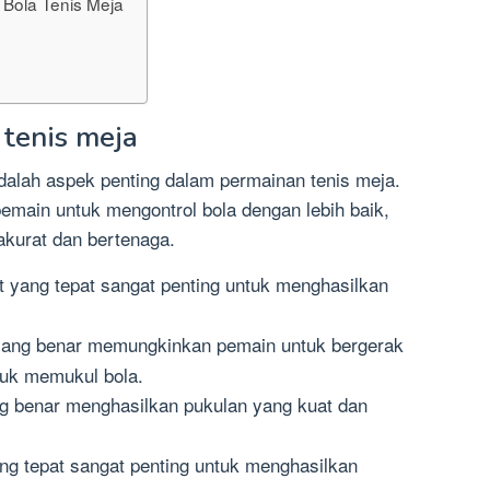
Bola Tenis Meja
tenis meja
dalah aspek penting dalam permainan tenis meja.
main untuk mengontrol bola dengan lebih baik,
akurat dan bertenaga.
 yang tepat sangat penting untuk menghasilkan
yang benar memungkinkan pemain untuk bergerak
uk memukul bola.
g benar menghasilkan pukulan yang kuat dan
ng tepat sangat penting untuk menghasilkan