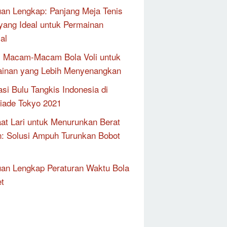
an Lengkap: Panjang Meja Tenis
yang Ideal untuk Permainan
al
i Macam-Macam Bola Voli untuk
inan yang Lebih Menyenangkan
asi Bulu Tangkis Indonesia di
iade Tokyo 2021
at Lari untuk Menurunkan Berat
: Solusi Ampuh Turunkan Bobot
an Lengkap Peraturan Waktu Bola
t