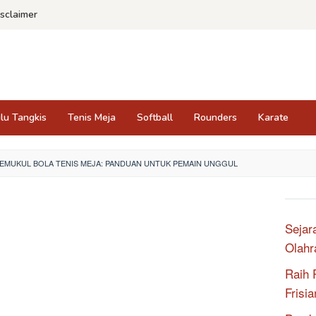
isclaimer
lu Tangkis
Tenis Meja
Softball
Rounders
Karate
MEMUKUL BOLA TENIS MEJA: PANDUAN UNTUK PEMAIN UNGGUL
Sejar
Olahr
Raih 
Frisia