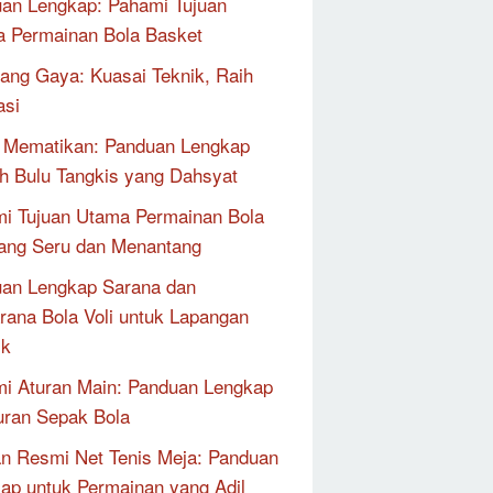
an Lengkap: Pahami Tujuan
 Permainan Bola Basket
ang Gaya: Kuasai Teknik, Raih
asi
 Mematikan: Panduan Lengkap
 Bulu Tangkis yang Dahsyat
i Tujuan Utama Permainan Bola
yang Seru dan Menantang
an Lengkap Sarana dan
rana Bola Voli untuk Lapangan
ik
i Aturan Main: Panduan Lengkap
uran Sepak Bola
n Resmi Net Tenis Meja: Panduan
ap untuk Permainan yang Adil