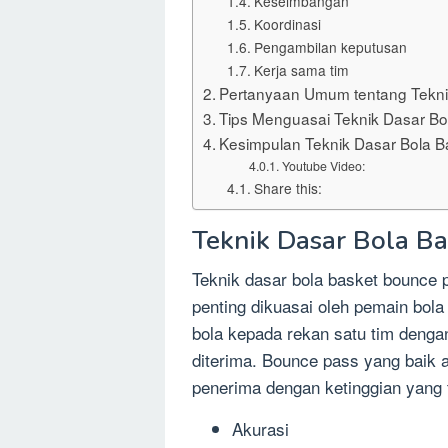
Keseimbangan
Koordinasi
Pengambilan keputusan
Kerja sama tim
Pertanyaan Umum tentang Tekni
Tips Menguasai Teknik Dasar B
Kesimpulan Teknik Dasar Bola 
Youtube Video:
Share this:
Teknik Dasar Bola B
Teknik dasar bola basket bounce 
penting dikuasai oleh pemain bol
bola kepada rekan satu tim denga
diterima. Bounce pass yang baik
penerima dengan ketinggian yang 
Akurasi