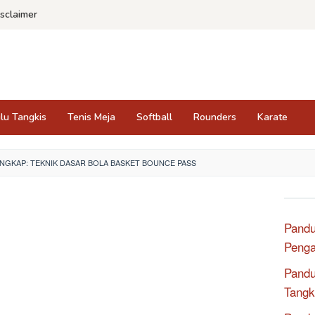
isclaimer
lu Tangkis
Tenis Meja
Softball
Rounders
Karate
NGKAP: TEKNIK DASAR BOLA BASKET BOUNCE PASS
Pandu
Penga
Pandu
Tangk