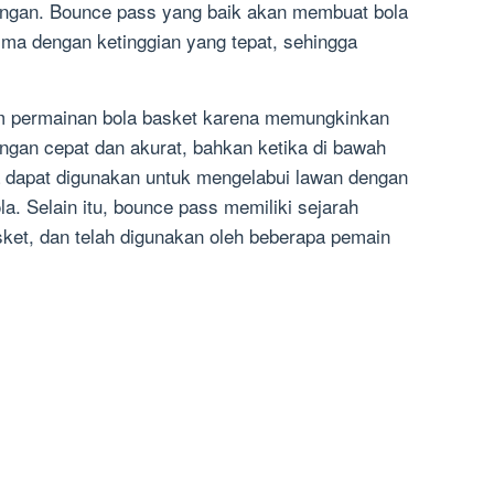
tangan. Bounce pass yang baik akan membuat bola
ma dengan ketinggian yang tepat, sehingga
m permainan bola basket karena memungkinkan
gan cepat dan akurat, bahkan ketika di bawah
ga dapat digunakan untuk mengelabui lawan dengan
. Selain itu, bounce pass memiliki sejarah
ket, dan telah digunakan oleh beberapa pemain