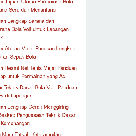
i Tujuan Utama Permainan Bola
yang Seru dan Menantang
an Lengkap Sarana dan
rana Bola Voli untuk Lapangan
ik
i Aturan Main: Panduan Lengkap
uran Sepak Bola
n Resmi Net Tenis Meja: Panduan
ap untuk Permainan yang Adil
i Teknik Dasar Bola Voli: Panduan
s di Lapangan!
an Lengkap Gerak Menggiring
Basket: Penguasaan Teknik Dasar
k Kemenangan
 Main Futsal: Keterampilan,