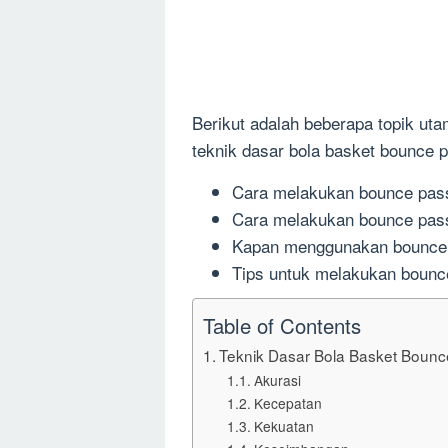
Berikut adalah beberapa topik uta
teknik dasar bola basket bounce 
Cara melakukan bounce pass
Cara melakukan bounce pas
Kapan menggunakan bounce
Tips untuk melakukan bounce
Table of Contents
Teknik Dasar Bola Basket Boun
Akurasi
Kecepatan
Kekuatan