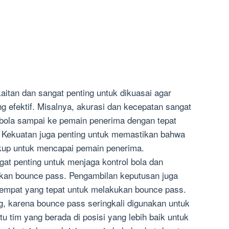
kaitan dan sangat penting untuk dikuasai agar
 efektif. Misalnya, akurasi dan kecepatan sangat
bola sampai ke pemain penerima dengan tepat
. Kekuatan juga penting untuk memastikan bahwa
kup untuk mencapai pemain penerima.
at penting untuk menjaga kontrol bola dan
kan bounce pass. Pengambilan keputusan juga
tempat yang tepat untuk melakukan bounce pass.
g, karena bounce pass seringkali digunakan untuk
 tim yang berada di posisi yang lebih baik untuk