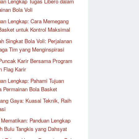
an Lengkap Tugas Libero dalam
inan Bola Voli
uan Lengkap: Cara Memegang
Basket untuk Kontrol Maksimal
ah Singkat Bola Voli: Perjalanan
aga Tim yang Menginspirasi
Puncak Karir Bersama Program
n Flag Karir
an Lengkap: Pahami Tujuan
 Permainan Bola Basket
ang Gaya: Kuasai Teknik, Raih
asi
 Mematikan: Panduan Lengkap
 Bulu Tangkis yang Dahsyat