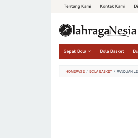
Skip
Tentang Kami
Kontak Kami
D
to
content
Sepak Bola
Bola Basket
Bu
HOMEPAGE
/
BOLA BASKET
/
PANDUAN LE