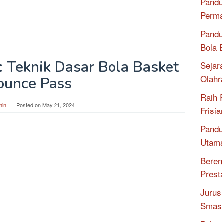
Pandu
Perma
Pand
Bola 
 Teknik Dasar Bola Basket
Sejar
Olahr
ounce Pass
Raih 
min
Posted on
May 21, 2024
Frisia
Pandu
Utama
Beren
Prest
Jurus
Smash