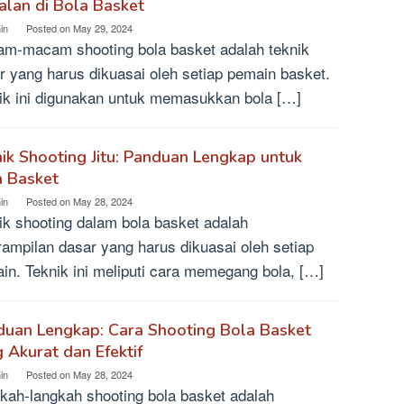
lan di Bola Basket
in
Posted on
May 29, 2024
m-macam shooting bola basket adalah teknik
r yang harus dikuasai oleh setiap pemain basket.
ik ini digunakan untuk memasukkan bola […]
ik Shooting Jitu: Panduan Lengkap untuk
a Basket
in
Posted on
May 28, 2024
ik shooting dalam bola basket adalah
rampilan dasar yang harus dikuasai oleh setiap
in. Teknik ini meliputi cara memegang bola, […]
duan Lengkap: Cara Shooting Bola Basket
 Akurat dan Efektif
in
Posted on
May 28, 2024
kah-langkah shooting bola basket adalah