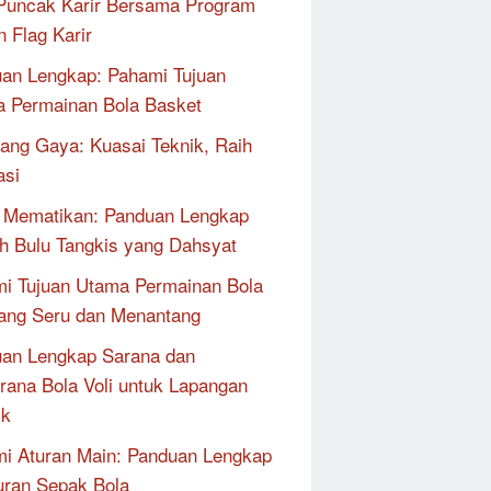
Puncak Karir Bersama Program
n Flag Karir
an Lengkap: Pahami Tujuan
 Permainan Bola Basket
ang Gaya: Kuasai Teknik, Raih
asi
 Mematikan: Panduan Lengkap
 Bulu Tangkis yang Dahsyat
i Tujuan Utama Permainan Bola
yang Seru dan Menantang
an Lengkap Sarana dan
rana Bola Voli untuk Lapangan
ik
i Aturan Main: Panduan Lengkap
uran Sepak Bola