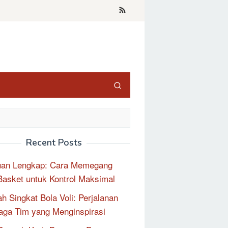
Recent Posts
uan Lengkap: Cara Memegang
Basket untuk Kontrol Maksimal
ah Singkat Bola Voli: Perjalanan
aga Tim yang Menginspirasi