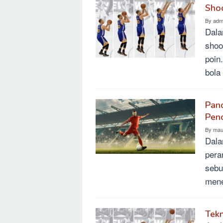
Sho
By
adm
Dala
shoo
poin
bola
Pan
Penc
By
mau
Dala
pera
sebu
mene
Tek