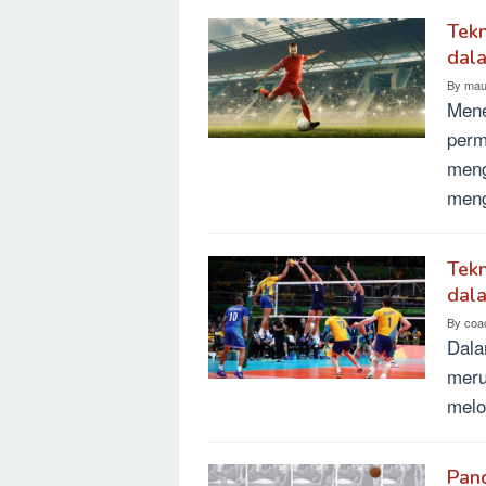
Tekn
dal
By
mau
Mene
perm
meng
men
Tekn
dal
By
coac
Dala
meru
melo
Pan