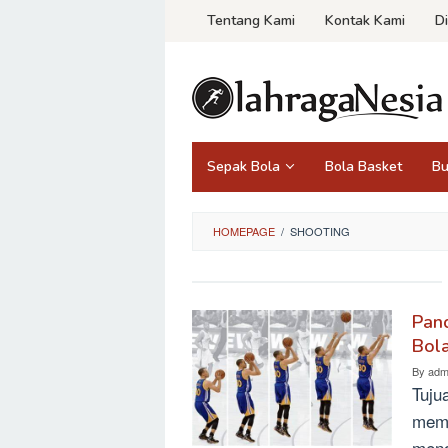
Skip
Tentang Kami
Kontak Kami
D
to
content
Sepak Bola
Bola Basket
Bu
HOMEPAGE
/
SHOOTING
Pan
Bol
By
adm
Tuju
mema
mend