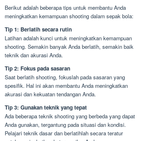
Berikut adalah beberapa tips untuk membantu Anda
meningkatkan kemampuan shooting dalam sepak bola:
Tip 1: Berlatih secara rutin
Latihan adalah kunci untuk meningkatkan kemampuan
shooting. Semakin banyak Anda berlatih, semakin baik
teknik dan akurasi Anda.
Tip 2: Fokus pada sasaran
Saat berlatih shooting, fokuslah pada sasaran yang
spesifik. Hal ini akan membantu Anda meningkatkan
akurasi dan kekuatan tendangan Anda.
Tip 3: Gunakan teknik yang tepat
Ada beberapa teknik shooting yang berbeda yang dapat
Anda gunakan, tergantung pada situasi dan kondisi.
Pelajari teknik dasar dan berlatihlah secara teratur