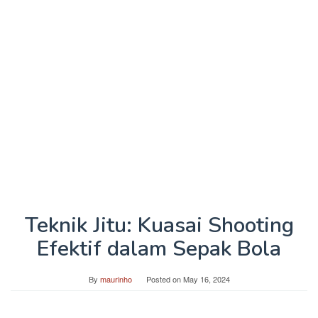
Teknik Jitu: Kuasai Shooting
Efektif dalam Sepak Bola
By
maurinho
Posted on
May 16, 2024