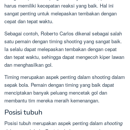
harus memiliki kecepatan reaksi yang baik. Hal ini
sangat penting untuk melepaskan tembakan dengan
cepat dan tepat waktu.
Sebagai contoh, Roberto Carlos dikenal sebagai salah
satu pemain dengan timing shooting yang sangat baik.
Ia selalu dapat melepaskan tembakan dengan cepat
dan tepat waktu, sehingga dapat mengecoh kiper lawan
dan menghasilkan gol.
Timing merupakan aspek penting dalam shooting dalam
sepak bola. Pemain dengan timing yang baik dapat
menciptakan banyak peluang mencetak gol dan
membantu tim mereka meraih kemenangan.
Posisi tubuh
Posisi tubuh merupakan aspek penting dalam
shooting