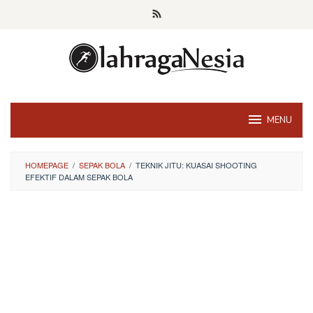
Skip
to
content
MENU
HOMEPAGE
/
SEPAK BOLA
/
TEKNIK JITU: KUASAI SHOOTING
EFEKTIF DALAM SEPAK BOLA