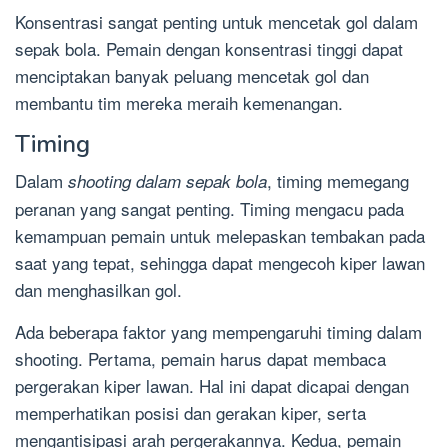
Konsentrasi sangat penting untuk mencetak gol dalam
sepak bola. Pemain dengan konsentrasi tinggi dapat
menciptakan banyak peluang mencetak gol dan
membantu tim mereka meraih kemenangan.
Timing
Dalam
, timing memegang
shooting dalam sepak bola
peranan yang sangat penting. Timing mengacu pada
kemampuan pemain untuk melepaskan tembakan pada
saat yang tepat, sehingga dapat mengecoh kiper lawan
dan menghasilkan gol.
Ada beberapa faktor yang mempengaruhi timing dalam
shooting. Pertama, pemain harus dapat membaca
pergerakan kiper lawan. Hal ini dapat dicapai dengan
memperhatikan posisi dan gerakan kiper, serta
mengantisipasi arah pergerakannya. Kedua, pemain