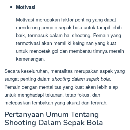
Motivasi
Motivasi merupakan faktor penting yang dapat
mendorong pemain sepak bola untuk tampil lebih
baik, termasuk dalam hal shooting. Pemain yang
termotivasi akan memiliki keinginan yang kuat
untuk mencetak gol dan membantu timnya meraih
kemenangan.
Secara keseluruhan, mentalitas merupakan aspek yang
sangat penting dalam
.
shooting dalam sepak bola
Pemain dengan mentalitas yang kuat akan lebih siap
untuk menghadapi tekanan, tetap fokus, dan
melepaskan tembakan yang akurat dan terarah.
Pertanyaan Umum Tentang
Shooting Dalam Sepak Bola