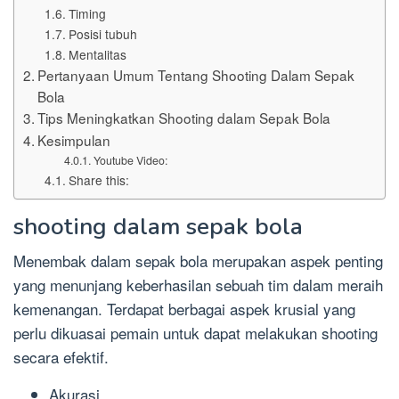
Timing
Posisi tubuh
Mentalitas
Pertanyaan Umum Tentang Shooting Dalam Sepak
Bola
Tips Meningkatkan Shooting dalam Sepak Bola
Kesimpulan
Youtube Video:
Share this:
shooting dalam sepak bola
Menembak dalam sepak bola merupakan aspek penting
yang menunjang keberhasilan sebuah tim dalam meraih
kemenangan. Terdapat berbagai aspek krusial yang
perlu dikuasai pemain untuk dapat melakukan shooting
secara efektif.
Akurasi