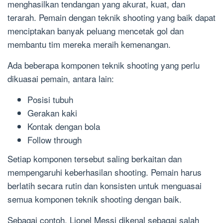
menghasilkan tendangan yang akurat, kuat, dan
terarah. Pemain dengan teknik shooting yang baik dapat
menciptakan banyak peluang mencetak gol dan
membantu tim mereka meraih kemenangan.
Ada beberapa komponen teknik shooting yang perlu
dikuasai pemain, antara lain:
Posisi tubuh
Gerakan kaki
Kontak dengan bola
Follow through
Setiap komponen tersebut saling berkaitan dan
mempengaruhi keberhasilan shooting. Pemain harus
berlatih secara rutin dan konsisten untuk menguasai
semua komponen teknik shooting dengan baik.
Sebagai contoh, Lionel Messi dikenal sebagai salah