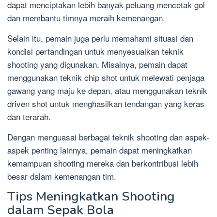
dapat menciptakan lebih banyak peluang mencetak gol
dan membantu timnya meraih kemenangan.
Selain itu, pemain juga perlu memahami situasi dan
kondisi pertandingan untuk menyesuaikan teknik
shooting yang digunakan. Misalnya, pemain dapat
menggunakan teknik chip shot untuk melewati penjaga
gawang yang maju ke depan, atau menggunakan teknik
driven shot untuk menghasilkan tendangan yang keras
dan terarah.
Dengan menguasai berbagai teknik shooting dan aspek-
aspek penting lainnya, pemain dapat meningkatkan
kemampuan shooting mereka dan berkontribusi lebih
besar dalam kemenangan tim.
Tips Meningkatkan Shooting
dalam Sepak Bola