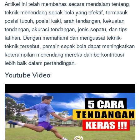
Artikel ini telah membahas secara mendalam tentang
teknik menendang sepak bola yang efektif, termasuk
posisi tubuh, posisi kaki, arah tendangan, kekuatan
tendangan, akurasi tendangan, jenis sepatu, dan tips
latihan. Dengan memahami dan menguasai teknik-
teknik tersebut, pemain sepak bola dapat meningkatkan
keterampilan menendang mereka dan berkontribusi
lebih baik dalam pertandingan.
Youtube Video: