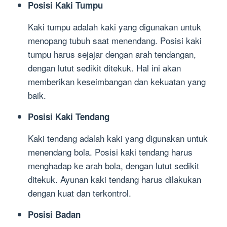
Posisi Kaki Tumpu
Kaki tumpu adalah kaki yang digunakan untuk
menopang tubuh saat menendang. Posisi kaki
tumpu harus sejajar dengan arah tendangan,
dengan lutut sedikit ditekuk. Hal ini akan
memberikan keseimbangan dan kekuatan yang
baik.
Posisi Kaki Tendang
Kaki tendang adalah kaki yang digunakan untuk
menendang bola. Posisi kaki tendang harus
menghadap ke arah bola, dengan lutut sedikit
ditekuk. Ayunan kaki tendang harus dilakukan
dengan kuat dan terkontrol.
Posisi Badan