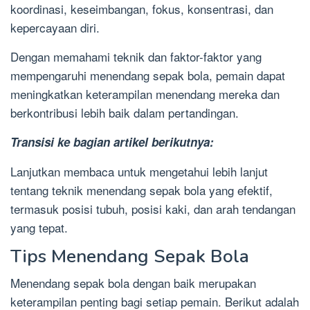
koordinasi, keseimbangan, fokus, konsentrasi, dan
kepercayaan diri.
Dengan memahami teknik dan faktor-faktor yang
mempengaruhi menendang sepak bola, pemain dapat
meningkatkan keterampilan menendang mereka dan
berkontribusi lebih baik dalam pertandingan.
Transisi ke bagian artikel berikutnya:
Lanjutkan membaca untuk mengetahui lebih lanjut
tentang teknik menendang sepak bola yang efektif,
termasuk posisi tubuh, posisi kaki, dan arah tendangan
yang tepat.
Tips Menendang Sepak Bola
Menendang sepak bola dengan baik merupakan
keterampilan penting bagi setiap pemain. Berikut adalah