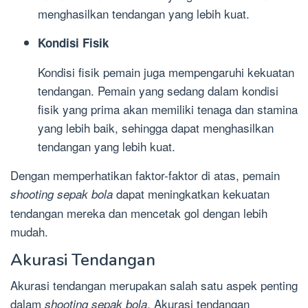
menghasilkan tendangan yang lebih kuat.
Kondisi Fisik
Kondisi fisik pemain juga mempengaruhi kekuatan
tendangan. Pemain yang sedang dalam kondisi
fisik yang prima akan memiliki tenaga dan stamina
yang lebih baik, sehingga dapat menghasilkan
tendangan yang lebih kuat.
Dengan memperhatikan faktor-faktor di atas, pemain
dapat meningkatkan kekuatan
shooting sepak bola
tendangan mereka dan mencetak gol dengan lebih
mudah.
Akurasi Tendangan
Akurasi tendangan merupakan salah satu aspek penting
dalam
. Akurasi tendangan
shooting sepak bola