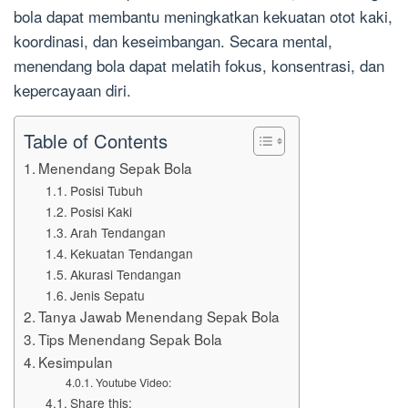
bola dapat membantu meningkatkan kekuatan otot kaki,
koordinasi, dan keseimbangan. Secara mental,
menendang bola dapat melatih fokus, konsentrasi, dan
kepercayaan diri.
Table of Contents
Menendang Sepak Bola
Posisi Tubuh
Posisi Kaki
Arah Tendangan
Kekuatan Tendangan
Akurasi Tendangan
Jenis Sepatu
Tanya Jawab Menendang Sepak Bola
Tips Menendang Sepak Bola
Kesimpulan
Youtube Video:
Share this: