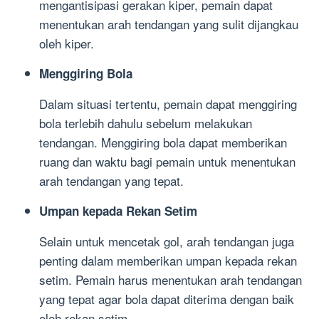
mengantisipasi gerakan kiper, pemain dapat
menentukan arah tendangan yang sulit dijangkau
oleh kiper.
Menggiring Bola
Dalam situasi tertentu, pemain dapat menggiring
bola terlebih dahulu sebelum melakukan
tendangan. Menggiring bola dapat memberikan
ruang dan waktu bagi pemain untuk menentukan
arah tendangan yang tepat.
Umpan kepada Rekan Setim
Selain untuk mencetak gol, arah tendangan juga
penting dalam memberikan umpan kepada rekan
setim. Pemain harus menentukan arah tendangan
yang tepat agar bola dapat diterima dengan baik
oleh rekan setim.