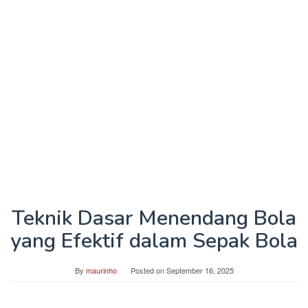
Teknik Dasar Menendang Bola
yang Efektif dalam Sepak Bola
By
maurinho
Posted on
September 16, 2025