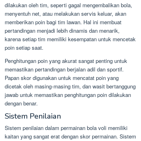
dilakukan oleh tim, seperti gagal mengembalikan bola,
menyentuh net, atau melakukan servis keluar, akan
memberikan poin bagi tim lawan. Hal ini membuat
pertandingan menjadi lebih dinamis dan menarik,
karena setiap tim memiliki kesempatan untuk mencetak
poin setiap saat.
Penghitungan poin yang akurat sangat penting untuk
memastikan pertandingan berjalan adil dan sportif.
Papan skor digunakan untuk mencatat poin yang
dicetak oleh masing-masing tim, dan wasit bertanggung
jawab untuk memastikan penghitungan poin dilakukan
dengan benar.
Sistem Penilaian
Sistem penilaian dalam permainan bola voli memiliki
kaitan yang sangat erat dengan skor permainan. Sistem