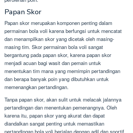
Papan Skor
Papan skor merupakan komponen penting dalam
permainan bola voli karena berfungsi untuk mencatat
dan menampilkan skor yang dicetak oleh masing-
masing tim. Skor permainan bola voli sangat
bergantung pada papan skor, karena papan skor
menjadi acuan bagi wasit dan pemain untuk
menentukan tim mana yang memimpin pertandingan
dan berapa banyak poin yang dibutuhkan untuk
memenangkan pertandingan.
Tanpa papan skor, akan sulit untuk melacak jalannya
pertandingan dan menentukan pemenangnya. Oleh
karena itu, papan skor yang akurat dan dapat
diandalkan sangat penting untuk memastikan
pertandingan bola voli berjalan dengan adil dan sportif.