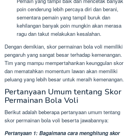
Pemain yang tampil baik dan mencetak banyak
poin cenderung lebih percaya diri dan berani,
sementara pemain yang tampil buruk dan
kehilangan banyak poin mungkin akan merasa
ragu dan takut melakukan kesalahan.
Dengan demikian, skor permainan bola voli memiliki
pengaruh yang sangat besar terhadap kemenangan.
Tim yang mampu mempertahankan keunggulan skor
dan mematahkan momentum lawan akan memiliki
peluang yang lebih besar untuk meraih kemenangan.
Pertanyaan Umum tentang Skor
Permainan Bola Voli
Berikut adalah beberapa pertanyaan umum tentang
skor permainan bola voli beserta jawabannya:
Pertanyaan 1: Bagaimana cara menghitung skor