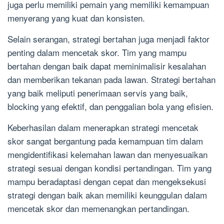
juga perlu memiliki pemain yang memiliki kemampuan
menyerang yang kuat dan konsisten.
Selain serangan, strategi bertahan juga menjadi faktor
penting dalam mencetak skor. Tim yang mampu
bertahan dengan baik dapat meminimalisir kesalahan
dan memberikan tekanan pada lawan. Strategi bertahan
yang baik meliputi penerimaan servis yang baik,
blocking yang efektif, dan penggalian bola yang efisien.
Keberhasilan dalam menerapkan strategi mencetak
skor sangat bergantung pada kemampuan tim dalam
mengidentifikasi kelemahan lawan dan menyesuaikan
strategi sesuai dengan kondisi pertandingan. Tim yang
mampu beradaptasi dengan cepat dan mengeksekusi
strategi dengan baik akan memiliki keunggulan dalam
mencetak skor dan memenangkan pertandingan.