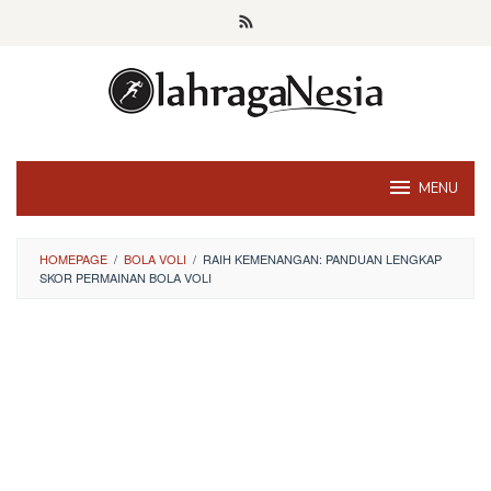
Skip
to
content
MENU
HOMEPAGE
/
BOLA VOLI
/
RAIH KEMENANGAN: PANDUAN LENGKAP
SKOR PERMAINAN BOLA VOLI