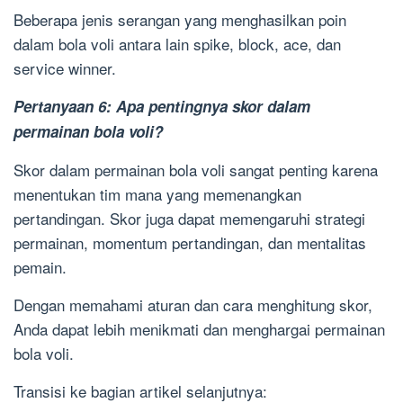
Beberapa jenis serangan yang menghasilkan poin
dalam bola voli antara lain spike, block, ace, dan
service winner.
Pertanyaan 6: Apa pentingnya skor dalam
permainan bola voli?
Skor dalam permainan bola voli sangat penting karena
menentukan tim mana yang memenangkan
pertandingan. Skor juga dapat memengaruhi strategi
permainan, momentum pertandingan, dan mentalitas
pemain.
Dengan memahami aturan dan cara menghitung skor,
Anda dapat lebih menikmati dan menghargai permainan
bola voli.
Transisi ke bagian artikel selanjutnya: