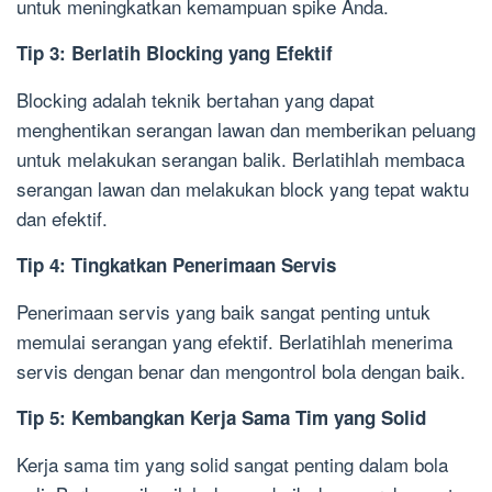
untuk meningkatkan kemampuan spike Anda.
Tip 3: Berlatih Blocking yang Efektif
Blocking adalah teknik bertahan yang dapat
menghentikan serangan lawan dan memberikan peluang
untuk melakukan serangan balik. Berlatihlah membaca
serangan lawan dan melakukan block yang tepat waktu
dan efektif.
Tip 4: Tingkatkan Penerimaan Servis
Penerimaan servis yang baik sangat penting untuk
memulai serangan yang efektif. Berlatihlah menerima
servis dengan benar dan mengontrol bola dengan baik.
Tip 5: Kembangkan Kerja Sama Tim yang Solid
Kerja sama tim yang solid sangat penting dalam bola