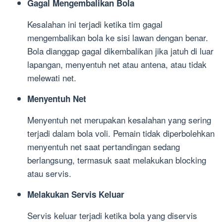
Gagal Mengembalikan Bola
Kesalahan ini terjadi ketika tim gagal
mengembalikan bola ke sisi lawan dengan benar.
Bola dianggap gagal dikembalikan jika jatuh di luar
lapangan, menyentuh net atau antena, atau tidak
melewati net.
Menyentuh Net
Menyentuh net merupakan kesalahan yang sering
terjadi dalam bola voli. Pemain tidak diperbolehkan
menyentuh net saat pertandingan sedang
berlangsung, termasuk saat melakukan blocking
atau servis.
Melakukan Servis Keluar
Servis keluar terjadi ketika bola yang diservis