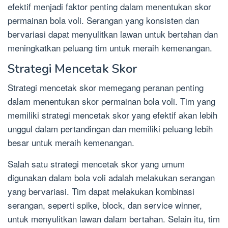
efektif menjadi faktor penting dalam menentukan skor
permainan bola voli. Serangan yang konsisten dan
bervariasi dapat menyulitkan lawan untuk bertahan dan
meningkatkan peluang tim untuk meraih kemenangan.
Strategi Mencetak Skor
Strategi mencetak skor memegang peranan penting
dalam menentukan skor permainan bola voli. Tim yang
memiliki strategi mencetak skor yang efektif akan lebih
unggul dalam pertandingan dan memiliki peluang lebih
besar untuk meraih kemenangan.
Salah satu strategi mencetak skor yang umum
digunakan dalam bola voli adalah melakukan serangan
yang bervariasi. Tim dapat melakukan kombinasi
serangan, seperti spike, block, dan service winner,
untuk menyulitkan lawan dalam bertahan. Selain itu, tim