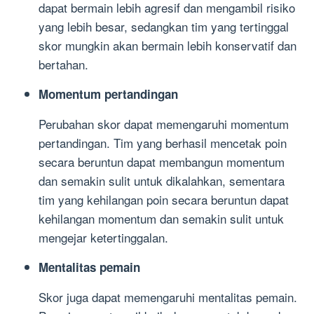
dapat bermain lebih agresif dan mengambil risiko
yang lebih besar, sedangkan tim yang tertinggal
skor mungkin akan bermain lebih konservatif dan
bertahan.
Momentum pertandingan
Perubahan skor dapat memengaruhi momentum
pertandingan. Tim yang berhasil mencetak poin
secara beruntun dapat membangun momentum
dan semakin sulit untuk dikalahkan, sementara
tim yang kehilangan poin secara beruntun dapat
kehilangan momentum dan semakin sulit untuk
mengejar ketertinggalan.
Mentalitas pemain
Skor juga dapat memengaruhi mentalitas pemain.