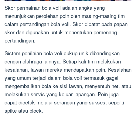
Skor permainan bola voli adalah angka yang
menunjukkan perolehan poin oleh masing-masing tim
dalam pertandingan bola voli. Skor dicatat pada papan
skor dan digunakan untuk menentukan pemenang
pertandingan.
Sistem penilaian bola voli cukup unik dibandingkan
dengan olahraga lainnya. Setiap kali tim melakukan
kesalahan, lawan mereka mendapatkan poin. Kesalahan
yang umum terjadi dalam bola voli termasuk gagal
mengembalikan bola ke sisi lawan, menyentuh net, atau
melakukan servis yang keluar lapangan. Poin juga
dapat dicetak melalui serangan yang sukses, seperti
spike atau block.