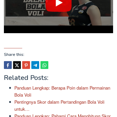
Share this:
Related Posts:
Panduan Lengkap: Berapa Poin dalam Permainan
Bola Voli
Pentingnya Skor dalam Pertandingan Bola Voli
untuk…
Panduan Lengkap: Pahami Cara Menghitung Skor