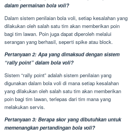
dalam permainan bola voli?
Dalam sistem penilaian bola voli, setiap kesalahan yang
dilakukan oleh salah satu tim akan memberikan poin
bagi tim lawan. Poin juga dapat diperoleh melalui
serangan yang berhasil, seperti spike atau block.
Pertanyaan 2: Apa yang dimaksud dengan sistem
“rally point” dalam bola voli?
Sistem “rally point” adalah sistem penilaian yang
digunakan dalam bola voli di mana setiap kesalahan
yang dilakukan oleh salah satu tim akan memberikan
poin bagi tim lawan, terlepas dari tim mana yang
melakukan servis.
Pertanyaan 3: Berapa skor yang dibutuhkan untuk
memenangkan pertandingan bola voli?