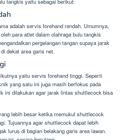
u tangkis yaitu sebagai berikut:
ndah
tama adalah servis forehand rendah. Umumnya,
oleh para atlet dalam olahraga bulu tangkis
t mengandalkan pergelangan tangan supaya jarak
di dekat area garis net.
gi
ikutnya yaitu servis forehand tinggi. Seperti
knik yang satu ini juga masih berfokus pada
k ini dilakukan agar jarak lintas shuttlecock bisa
ang lebih besar ketika memukul shuttlecock
i. Tujuannya agar shuttlecock dapat lebih
ak lurus di bagian belakang garis area lawan.
ihan ini secara berulang.