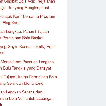
ah Singkat Bola Voli: Perjalanan
aga Tim yang Menginspirasi
Puncak Karir Bersama Program
n Flag Karir
an Lengkap: Pahami Tujuan
 Permainan Bola Basket
ang Gaya: Kuasai Teknik, Raih
asi
 Mematikan: Panduan Lengkap
 Bulu Tangkis yang Dahsyat
i Tujuan Utama Permainan Bola
yang Seru dan Menantang
an Lengkap Sarana dan
rana Bola Voli untuk Lapangan
ik