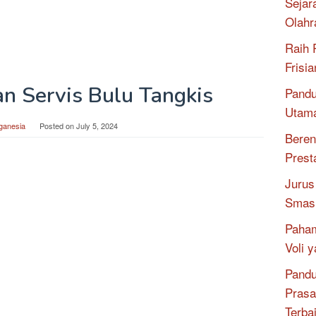
Sejar
Olahr
Raih 
Frisia
an Servis Bulu Tangkis
Pandu
Utama
ganesia
Posted on
July 5, 2024
Beren
Prest
Jurus
Smash
Paham
Voli 
Pandu
Prasa
Terba