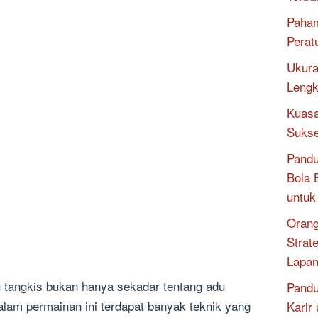
Paham
Perat
Ukura
Lengk
Kuasa
Sukse
Pandu
Bola 
untu
Orang
Strat
Lapa
 tangkis bukan hanya sekadar tentang adu
Pandu
alam permainan ini terdapat banyak teknik yang
Karir