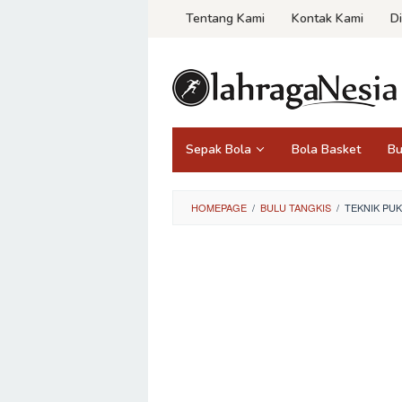
Skip
Tentang Kami
Kontak Kami
D
to
content
Sepak Bola
Bola Basket
Bu
HOMEPAGE
/
BULU TANGKIS
/
TEKNIK PUK