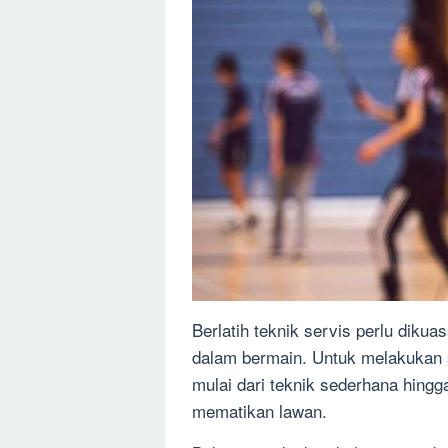
Berlatih teknik servis perlu dikua
dalam bermain. Untuk melakukan se
mulai dari teknik sederhana hingg
mematikan lawan.