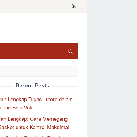
Recent Posts
an Lengkap Tugas Libero dalam
inan Bola Voli
uan Lengkap: Cara Memegang
Basket untuk Kontrol Maksimal