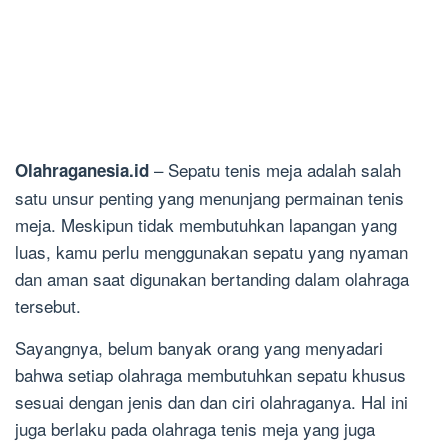
– Sepatu tenis meja adalah salah
Olahraganesia.id
satu unsur penting yang menunjang permainan tenis
meja. Meskipun tidak membutuhkan lapangan yang
luas, kamu perlu menggunakan sepatu yang nyaman
dan aman saat digunakan bertanding dalam olahraga
tersebut.
Sayangnya, belum banyak orang yang menyadari
bahwa setiap olahraga membutuhkan sepatu khusus
sesuai dengan jenis dan dan ciri olahraganya. Hal ini
juga berlaku pada olahraga tenis meja yang juga