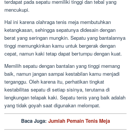
terdapat pada sepatu memiliki tinggi dan tebal yang
mencukupi.
Hal ini karena olahraga tenis meja membutuhkan
ketangkasan, sehingga sepatunya didesain dengan
berat yang seringan mungkin. Sepatu yang bantalannya
tinggi memungkinkan kamu untuk bergerak dengan
cepat, namun kaki tetap dapat bertumpu dengan kuat.
Memilih sepatu dengan bantalan yang tinggi memang
baik, namun jangan sampai kestabilan kamu menjadi
terganggu. Oleh karena itu, perhatikan tingkat
kestabilitas sepatu di setiap sisinya, terutama di
lengkungan telapak kaki. Sepatu tenis yang baik adalah
yang tidak goyah saat digunakan melompat.
Baca Juga:
Jumlah Pemain Tenis Meja